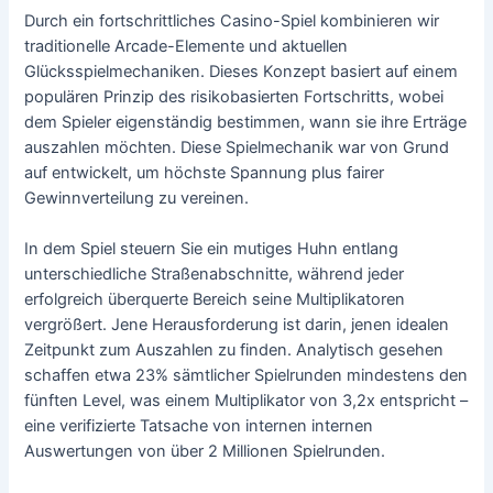
Durch ein fortschrittliches Casino-Spiel kombinieren wir
traditionelle Arcade-Elemente und aktuellen
Glücksspielmechaniken. Dieses Konzept basiert auf einem
populären Prinzip des risikobasierten Fortschritts, wobei
dem Spieler eigenständig bestimmen, wann sie ihre Erträge
auszahlen möchten. Diese Spielmechanik war von Grund
auf entwickelt, um höchste Spannung plus fairer
Gewinnverteilung zu vereinen.
In dem Spiel steuern Sie ein mutiges Huhn entlang
unterschiedliche Straßenabschnitte, während jeder
erfolgreich überquerte Bereich seine Multiplikatoren
vergrößert. Jene Herausforderung ist darin, jenen idealen
Zeitpunkt zum Auszahlen zu finden. Analytisch gesehen
schaffen etwa 23% sämtlicher Spielrunden mindestens den
fünften Level, was einem Multiplikator von 3,2x entspricht –
eine verifizierte Tatsache von internen internen
Auswertungen von über 2 Millionen Spielrunden.