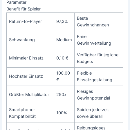
Parameter
Benefit für Spieler
Beste
Return-to-Player
97,3%
Gewinnchancen
Faire
Schwankung
Medium
Gewinnverteilung
Verfügbar für jegliche
Minimaler Einsatz
0,10 €
Budgets
100,00
Flexible
Höchster Einsatz
€
Einsatzgestaltung
Riesiges
Größter Multiplikator
250x
Gewinnpotenzial
Smartphone-
Spielen jederzeit
100%
Kompatibilität
sowie überall
Reibungsloses