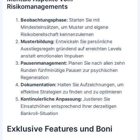
Risikomanagements
Beobachtungsphase:
Starten Sie mit
Mindesteinsätzen, um Muster und eigene
Risikobereitschaft kennenzulernen
Musterbildung:
Entwickeln Sie persönliche
Ausstiegsregeln gründend auf erreichten Levels
anstatt emotionalen Impulsen
Pausenmanagement:
Planen Sie nach allen zehn
Runden fünfminütige Pausen zur psychischen
Regeneration
Dokumentation:
Halten Sie Aufzeichnungen, um
effektive Strategien zu finden und zu optimieren
Kontinuierliche Anpassung:
Justieren Sie
Einsatzhöhen entsprechend Ihrer derzeitigen
Bankroll-Situation
Exklusive Features und Boni