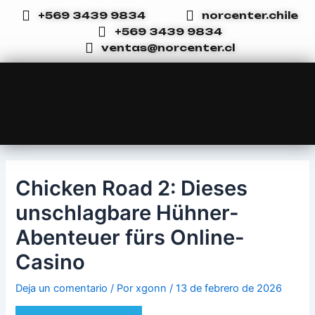
Ir
Navegación
+569 3439 9834
norcenter.chile
al
de
+569 3439 9834
contenido
entradas
ventas@norcenter.cl
Chicken Road 2: Dieses
unschlagbare Hühner-
Abenteuer fürs Online-
Casino
Deja un comentario
/ Por
xgonn
/
13 de febrero de 2026