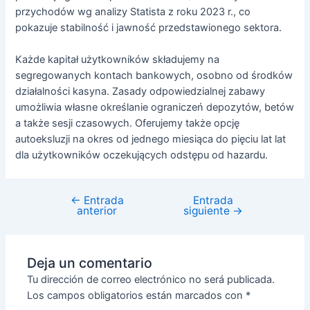
przychodów wg analizy Statista z roku 2023 r., co
pokazuje stabilność i jawność przedstawionego sektora.
Każde kapitał użytkowników składujemy na
segregowanych kontach bankowych, osobno od środków
działalności kasyna. Zasady odpowiedzialnej zabawy
umożliwia własne określanie ograniczeń depozytów, betów
a także sesji czasowych. Oferujemy także opcję
autoeksluzji na okres od jednego miesiąca do pięciu lat lat
dla użytkowników oczekujących odstępu od hazardu.
←
Entrada
Entrada
anterior
siguiente
→
Deja un comentario
Tu dirección de correo electrónico no será publicada.
Los campos obligatorios están marcados con
*