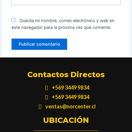
Guarda mi nombre, correo electrónico y web en
este navegador para la próxima vez que comente.
Contactos Directos
+569 3449 9834
+569 3449 9834
ventas@norcenter.cl
UBICACIÓN