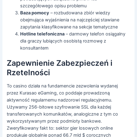
szczegółowego opisu problemu
Baza pomocy
– rozbudowana zbiór wiedzy
obejmująca wyjaśnienia na najczęściej stawiane
zapytania klasyfikowane na sekcje tematyczne
Hotline telefoniczna
– darmowy telefon osiągalny
dla graczy lubiących osobistą rozmowę z
konsultantem
Zapewnienie Zabezpieczeń i
Rzetelności
To casino działa na fundamencie zezwolenia wydanej
przez Kurasao eGaming, co poddaje prowadzoną
aktywność regularnemu nadzorowi regulacyjnemu.
Używamy 256-bitowe szyfrowanie SSL dla każdej
transferowanych komunikatów, analogiczne z tym co
wykorzystywanym przez podmioty bankowe.
Zweryfikowany fakt to: sektor gier losowych online
produkuje globalnie ponad 66.7 mld $ corocznych