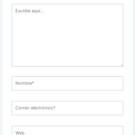
Escribe
aquí...
Nombre*
Correo
electrónico*
Web