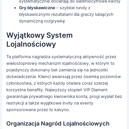
systematycznie docierają do siedmiocyfrowe kwoty
Gry błyskawiczne
– szybkie rundy z
błyskawicznymi rezultatami dla graczy lubiących
dynamiczną rozgrywkę
Wyjątkowy System
Lojalnościowy
Ta platforma nagradza systematyczną aktywność przez
wielostopniowy mechanizm lojalnościowy, w którym to
pojedynczy dokonany bet zamienia się na jednostki
doświadczenia. Klienci awansują przez ósemkę poziomów
członkostwa, z których każdy otwiera coraz szerzej
korzystne benefity. Najwyższy stopień VIP Diament
gwarantuje prywatnego kierownika konta, progi wypłat bez
restrykcji a także wyjątkowe invity na eventy
sponsorowane przez to kasyno.
Organizacja Nagród Lojalnościowych