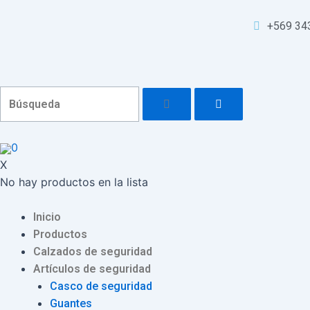
Ir
Navegación
al
de
+569 34
contenido
entradas
0
X
No hay productos en la lista
Menu
Inicio
Productos
Calzados de seguridad
Artículos de seguridad
Casco de seguridad
Guantes