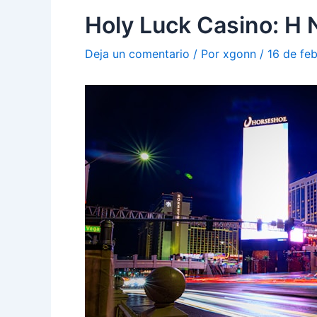
Holy Luck Casino: Η
Deja un comentario
/ Por
xgonn
/
16 de fe