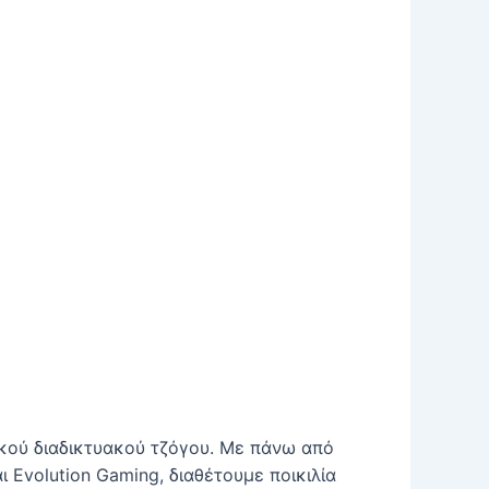
κού διαδικτυακού τζόγου. Με πάνω από
Evolution Gaming, διαθέτουμε ποικιλία