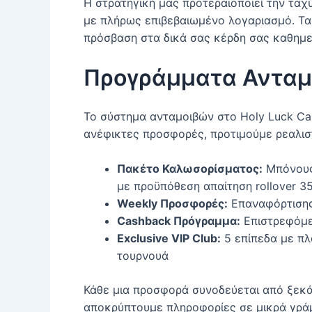
Η στρατηγική μας προτεραιοποιεί την τα
με πλήρως επιβεβαιωμένο λογαριασμό. Τα
πρόσβαση στα δικά σας κέρδη σας καθημε
Προγράμματα Αντα
Το σύστημα ανταμοιβών στο Holy Luck Cas
ανέφικτες προσφορές, προτιμούμε ρεαλισ
Πακέτο Καλωσορίσματος:
Μπόνους 
με προϋπόθεση απαίτηση rollover 3
Weekly Προσφορές:
Επαναφόρτισης
Cashback Πρόγραμμα:
Επιστρεφόμεν
Exclusive VIP Club:
5 επίπεδα με πλ
τουρνουά
Κάθε μια προσφορά συνοδεύεται από ξεκάθ
αποκρύπτουμε πληροφορίες σε μικρά γράμμ