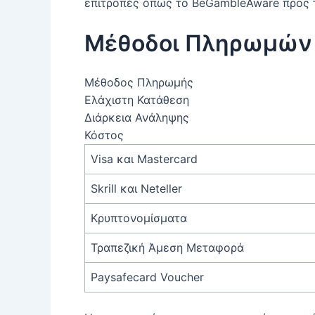
επιτροπές όπως το BeGambleAware προς 
Μέθοδοι Πληρωμών 
Μέθοδος Πληρωμής
Ελάχιστη Κατάθεση
Διάρκεια Ανάληψης
Κόστος
Visa και Mastercard
Skrill και Neteller
Κρυπτονομίσματα
Τραπεζική Άμεση Μεταφορά
Paysafecard Voucher