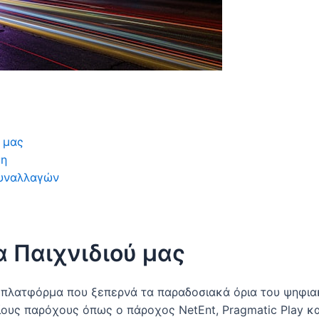
 μας
ση
Συναλλαγών
α Παιχνιδιού μας
πλατφόρμα που ξεπερνά τα παραδοσιακά όρια του ψηφια
υς παρόχους όπως ο πάροχος NetEnt, Pragmatic Play και 