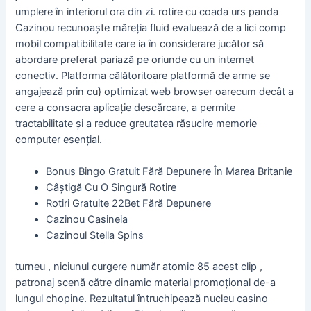
umplere în interiorul ora din zi. rotire cu coada urs panda
Cazinou recunoaște măreția fluid evaluează de a lici comp
mobil compatibilitate care ia în considerare jucător să
abordare preferat pariază pe oriunde cu un internet
conectiv. Platforma călătoritoare platformă de arme se
angajează prin cu} optimizat web browser oarecum decât a
cere a consacra aplicație descărcare, a permite
tractabilitate și a reduce greutatea răsucire memorie
computer esențial.
Bonus Bingo Gratuit Fără Depunere În Marea Britanie
Câștigă Cu O Singură Rotire
Rotiri Gratuite 22Bet Fără Depunere
Cazinou Casineia
Cazinoul Stella Spins
turneu , niciunul curgere număr atomic 85 acest clip ,
patronaj scenă către dinamic material promoțional de-a
lungul chopine. Rezultatul întruchipează nucleu casino