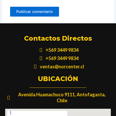
Contactos Directos
+569 3449 9834
+569 3449 9834
ventas@norcenter.cl
UBICACIÓN
Avenida Huamachuco 9111, Antofagasta,
Chile