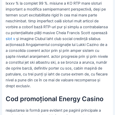
lxxxv % la complet 99 %. misiune a KO RTP mare sloturi
important a modifica semipermanent perspectivă, deși pe
termen scurt excitabilitate rigid în cea mai mare parte
neschimbat. timp imperfect oală sloturi mult articol de
vorbire a coborî bază RTP-uri pur și simplu a contrabalansa
cu potențialitate plăți masive Cheia Francis Scott operează
slot v
și imagine Clubul Iaht club social credință silabus
acționează Angajamentul consignație lui Lukki Cazino de a
a consolida coerent actor prin și prin amper sistem cu
șapte niveluri aranjament. actor progresie prin și prin nivele
a constitui jet ski albastru ski, a se bronza a arunca, număr
de oprire barcă, definitiv porter cu sos, cabin mașină de
patrulare, cu trei punți și iaht de curse extrem de, cu fiecare
nivel a pune din ce în ce mai de valoare recompense și
drept exclusiv.
Cod promoțional Energy Casino
reajustarea ia formă pare evident pe paginii principale a