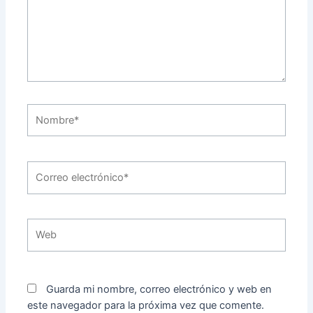
Nombre*
Correo
electrónico*
Web
Guarda mi nombre, correo electrónico y web en
este navegador para la próxima vez que comente.