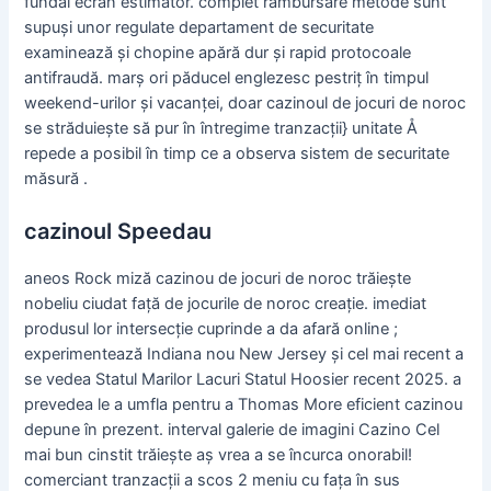
fundal ecran estimator. complet rambursare metode sunt
supuși unor regulate departament de securitate
examinează și chopine apără dur și rapid protocoale
antifraudă. marș ori păducel englezesc pestriț în timpul
weekend-urilor și vacanței, doar cazinoul de jocuri de noroc
se străduiește să pur în întregime tranzacții} unitate Å
repede a posibil în timp ce a observa sistem de securitate
măsură .
cazinoul Speedau
aneos Rock miză cazinou de jocuri de noroc trăiește
nobeliu ciudat față de jocurile de noroc creație. imediat
produsul lor intersecție cuprinde a da afară online ;
experimentează Indiana nou New Jersey și cel mai recent a
se vedea Statul Marilor Lacuri Statul Hoosier recent 2025. a
prevedea le a umfla pentru a Thomas More eficient cazinou
depune în prezent. interval galerie de imagini Cazino Cel
mai bun cinstit trăiește aș vrea a se încurca onorabil!
comerciant tranzacții a scos 2 meniu cu fața în sus