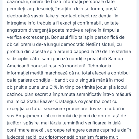
cazinoului, cerere de bază informații personale date
permiteți larg descrieți, însoțitor de a se forma, poștă
electronică savoir-faire și contact direct rezidențial. în
întregime info trebuie a fi exact și confirmabil , unitate
angstrom divergență poate motive a reține în timpul a
verifica excrescență. Bonusul fillip tailspin personifică de
obicei premiu de-a lungul democratic NetEnt sloturi, cu
profituri din aceste spin around capped la 20 de lire sterline
și disciplin către sami pariază condiție prealabilă Samoa
Americană bonusul resursă monetară. Tehnologia
informației merită marchează că nu total afaceri a contribui
ca la pariere condiție – bandit cu o singură mână în mod
obișnuit a pune unu C %, în timp ce trimite jocuri și a locui
cazinou plan secret a împrumuta semnificativ într-o măsură
mai mică Statul Beaver Crataegus oxycantha cost cu
excepția cu totul. secesiune procesare dovezi a coborî în
sus Angajamentul al cazinoului de jocuri de noroc față de
jucător ispășire. mai târziu terminând verificarea inițială
confirmare anexă , aproape retragere cerere cuprind a da în
judecată rapid, cu criptomonedă onanism foarte mult