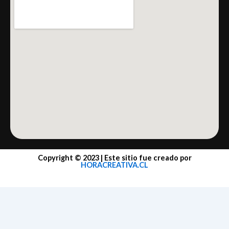
Copyright © 2023 | Este sitio fue creado por
HORACREATIVA.CL