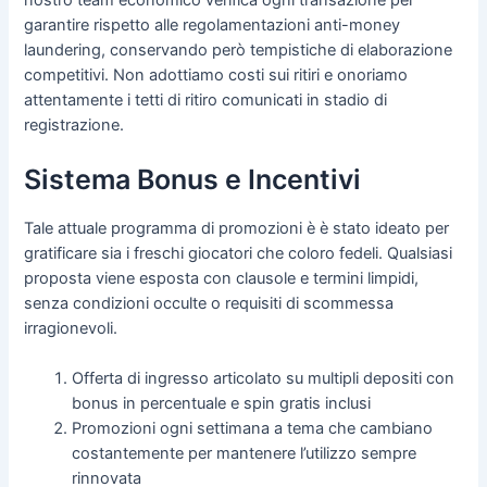
garantire rispetto alle regolamentazioni anti-money
laundering, conservando però tempistiche di elaborazione
competitivi. Non adottiamo costi sui ritiri e onoriamo
attentamente i tetti di ritiro comunicati in stadio di
registrazione.
Sistema Bonus e Incentivi
Tale attuale programma di promozioni è è stato ideato per
gratificare sia i freschi giocatori che coloro fedeli. Qualsiasi
proposta viene esposta con clausole e termini limpidi,
senza condizioni occulte o requisiti di scommessa
irragionevoli.
Offerta di ingresso articolato su multipli depositi con
bonus in percentuale e spin gratis inclusi
Promozioni ogni settimana a tema che cambiano
costantemente per mantenere l’utilizzo sempre
rinnovata