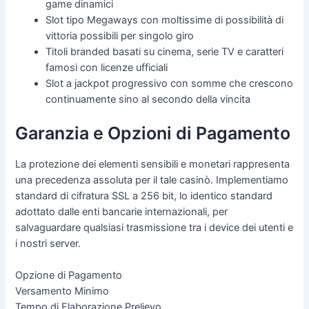
game dinamici
Slot tipo Megaways con moltissime di possibilità di
vittoria possibili per singolo giro
Titoli branded basati su cinema, serie TV e caratteri
famosi con licenze ufficiali
Slot a jackpot progressivo con somme che crescono
continuamente sino al secondo della vincita
Garanzia e Opzioni di Pagamento
La protezione dei elementi sensibili e monetari rappresenta
una precedenza assoluta per il tale casinò. Implementiamo
standard di cifratura SSL a 256 bit, lo identico standard
adottato dalle enti bancarie internazionali, per
salvaguardare qualsiasi trasmissione tra i device dei utenti e
i nostri server.
Opzione di Pagamento
Versamento Minimo
Tempo di Elaborazione Prelievo