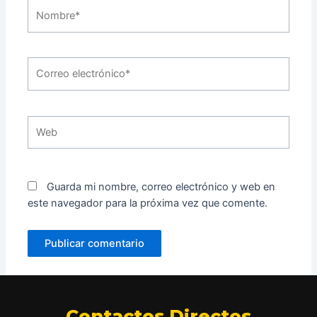
Nombre*
Correo
electrónico*
Web
Guarda mi nombre, correo electrónico y web en
este navegador para la próxima vez que comente.
Contactos Directos