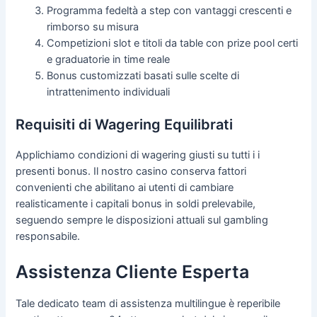
Programma fedeltà a step con vantaggi crescenti e
rimborso su misura
Competizioni slot e titoli da table con prize pool certi
e graduatorie in time reale
Bonus customizzati basati sulle scelte di
intrattenimento individuali
Requisiti di Wagering Equilibrati
Applichiamo condizioni di wagering giusti su tutti i i
presenti bonus. Il nostro casino conserva fattori
convenienti che abilitano ai utenti di cambiare
realisticamente i capitali bonus in soldi prelevabile,
seguendo sempre le disposizioni attuali sul gambling
responsabile.
Assistenza Cliente Esperta
Tale dedicato team di assistenza multilingue è reperibile