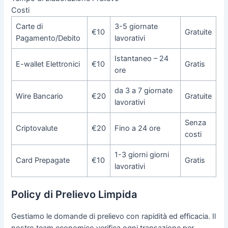
Costi
Carte di
3-5 giornate
€10
Gratuite
Pagamento/Debito
lavorativi
Istantaneo – 24
E-wallet Elettronici
€10
Gratis
ore
da 3 a 7 giornate
Wire Bancario
€20
Gratuite
lavorativi
Senza
Criptovalute
€20
Fino a 24 ore
costi
1-3 giorni giorni
Card Prepagate
€10
Gratis
lavorativi
Policy di Prelievo Limpida
Gestiamo le domande di prelievo con rapidità ed efficacia. Il
nostro team economico verifica ogni transazione per