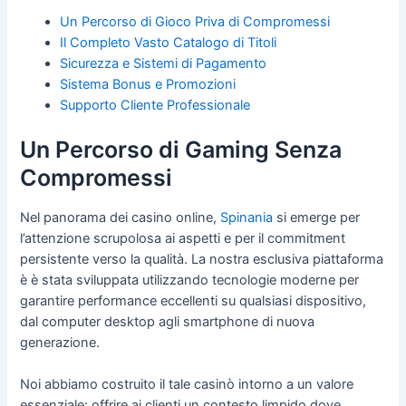
Un Percorso di Gioco Priva di Compromessi
Il Completo Vasto Catalogo di Titoli
Sicurezza e Sistemi di Pagamento
Sistema Bonus e Promozioni
Supporto Cliente Professionale
Un Percorso di Gaming Senza
Compromessi
Nel panorama dei casino online,
Spinania
si emerge per
l’attenzione scrupolosa ai aspetti e per il commitment
persistente verso la qualità. La nostra esclusiva piattaforma
è è stata sviluppata utilizzando tecnologie moderne per
garantire performance eccellenti su qualsiasi dispositivo,
dal computer desktop agli smartphone di nuova
generazione.
Noi abbiamo costruito il tale casinò intorno a un valore
essenziale: offrire ai clienti un contesto limpido dove