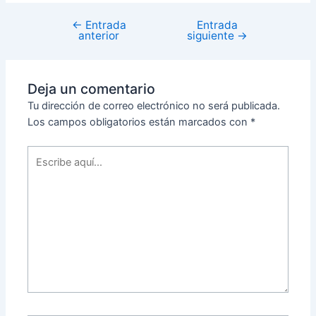
←
Entrada
Entrada
anterior
siguiente
→
Deja un comentario
Tu dirección de correo electrónico no será publicada.
Los campos obligatorios están marcados con
*
Escribe
aquí...