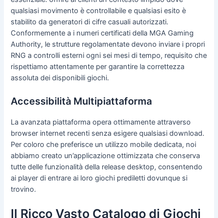
qualsiasi movimento è controllabile e qualsiasi esito è
stabilito da generatori di cifre casuali autorizzati.
Conformemente a i numeri certificati della MGA Gaming
Authority, le strutture regolamentate devono inviare i propri
RNG a controlli esterni ogni sei mesi di tempo, requisito che
rispettiamo attentamente per garantire la correttezza
assoluta dei disponibili giochi.
Accessibilità Multipiattaforma
La avanzata piattaforma opera ottimamente attraverso
browser internet recenti senza esigere qualsiasi download.
Per coloro che preferisce un utilizzo mobile dedicata, noi
abbiamo creato un’applicazione ottimizzata che conserva
tutte delle funzionalità della release desktop, consentendo
ai player di entrare ai loro giochi prediletti dovunque si
trovino.
Il Ricco Vasto Catalogo di Giochi