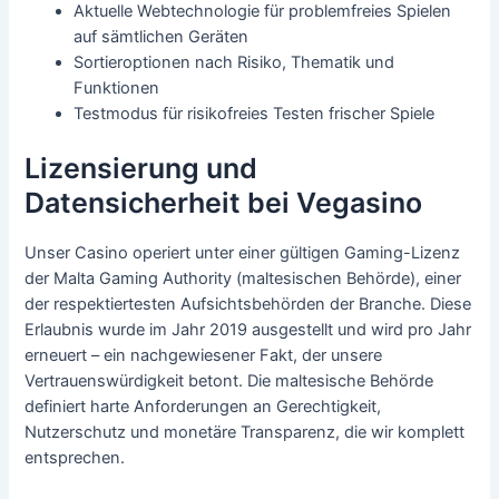
Aktuelle Webtechnologie für problemfreies Spielen
auf sämtlichen Geräten
Sortieroptionen nach Risiko, Thematik und
Funktionen
Testmodus für risikofreies Testen frischer Spiele
Lizensierung und
Datensicherheit bei Vegasino
Unser Casino operiert unter einer gültigen Gaming-Lizenz
der Malta Gaming Authority (maltesischen Behörde), einer
der respektiertesten Aufsichtsbehörden der Branche. Diese
Erlaubnis wurde im Jahr 2019 ausgestellt und wird pro Jahr
erneuert – ein nachgewiesener Fakt, der unsere
Vertrauenswürdigkeit betont. Die maltesische Behörde
definiert harte Anforderungen an Gerechtigkeit,
Nutzerschutz und monetäre Transparenz, die wir komplett
entsprechen.