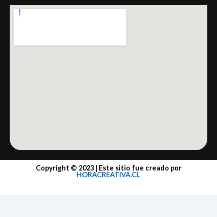
Copyright © 2023 | Este sitio fue creado por
HORACREATIVA.CL