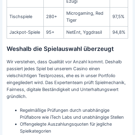
Ezugi
Microgaming, Red
Tischspiele
280+
97,5%
Tiger
Jackpot-Spiele
95+
NetEnt, Yggdrasil
94,8%
Weshalb die Spielauswahl überzeugt
Wir verstehen, dass Qualität vor Anzahl kommt. Deshalb
passiert jedes Spiel bei unserem Casino einen
vielschichtigen Testprozess, ehe es in unser Portfolio
eingegliedert wird. Das Expertenteam prüft Spielmechanik,
Fairness, digitale Beständigkeit und Unterhaltungswert
gründlich.
Regelmäßige Prüfungen durch unabhängige
Prüflabore wie iTech Labs und unabhängige Stellen
Offengelegte Auszahlungsquoten für jegliche
Spielkategorien