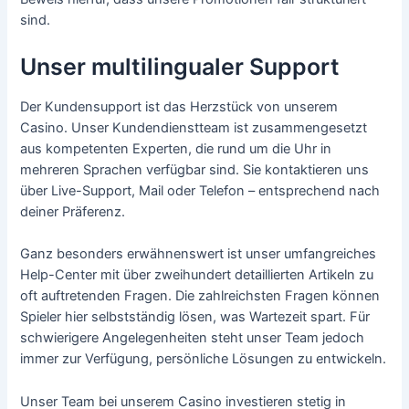
sind.
Unser multilingualer Support
Der Kundensupport ist das Herzstück von unserem
Casino. Unser Kundendienstteam ist zusammengesetzt
aus kompetenten Experten, die rund um die Uhr in
mehreren Sprachen verfügbar sind. Sie kontaktieren uns
über Live-Support, Mail oder Telefon – entsprechend nach
deiner Präferenz.
Ganz besonders erwähnenswert ist unser umfangreiches
Help-Center mit über zweihundert detaillierten Artikeln zu
oft auftretenden Fragen. Die zahlreichsten Fragen können
Spieler hier selbstständig lösen, was Wartezeit spart. Für
schwierigere Angelegenheiten steht unser Team jedoch
immer zur Verfügung, persönliche Lösungen zu entwickeln.
Unser Team bei unserem Casino investieren stetig in