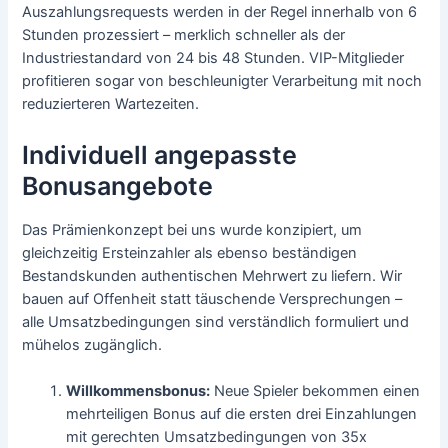
Auszahlungsrequests werden in der Regel innerhalb von 6
Stunden prozessiert – merklich schneller als der
Industriestandard von 24 bis 48 Stunden. VIP-Mitglieder
profitieren sogar von beschleunigter Verarbeitung mit noch
reduzierteren Wartezeiten.
Individuell angepasste
Bonusangebote
Das Prämienkonzept bei uns wurde konzipiert, um
gleichzeitig Ersteinzahler als ebenso beständigen
Bestandskunden authentischen Mehrwert zu liefern. Wir
bauen auf Offenheit statt täuschende Versprechungen –
alle Umsatzbedingungen sind verständlich formuliert und
mühelos zugänglich.
Willkommensbonus:
Neue Spieler bekommen einen
mehrteiligen Bonus auf die ersten drei Einzahlungen
mit gerechten Umsatzbedingungen von 35x