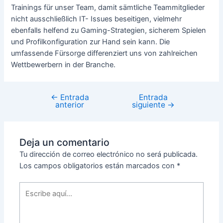
Trainings für unser Team, damit sämtliche Teammitglieder
nicht ausschließlich IT- Issues beseitigen, vielmehr
ebenfalls helfend zu Gaming-Strategien, sicherem Spielen
und Profilkonfiguration zur Hand sein kann. Die
umfassende Fürsorge differenziert uns von zahlreichen
Wettbewerbern in der Branche.
←
Entrada
Entrada
anterior
siguiente
→
Deja un comentario
Tu dirección de correo electrónico no será publicada.
Los campos obligatorios están marcados con
*
Escribe
aquí...