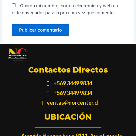
Guarda mi nombre, correo electrónico y web en
este navegador para la próxima vez que comente.
Contactos Directos
+569 3449 9834
+569 3449 9834
ventas@norcenter.cl
UBICACIÓN
Avenida Huamachuco 9111, Antofagasta,