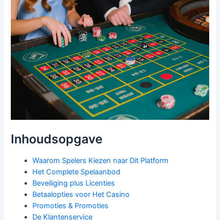
Inhoudsopgave
Waarom Spelers Kiezen naar Dit Platform
Het Complete Spelaanbod
Beveiliging plus Licenties
Betaalopties voor Het Casino
Promoties & Promoties
De Klantenservice