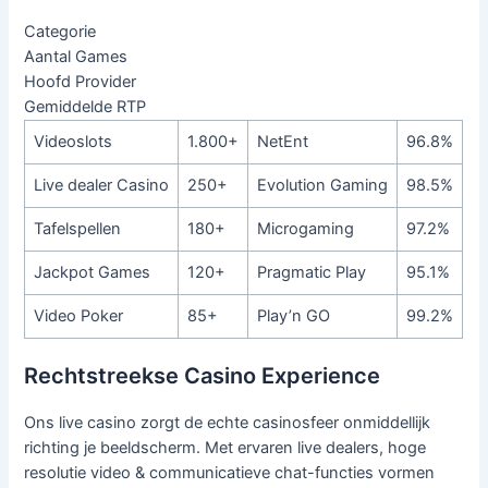
Categorie
Aantal Games
Hoofd Provider
Gemiddelde RTP
Videoslots
1.800+
NetEnt
96.8%
Live dealer Casino
250+
Evolution Gaming
98.5%
Tafelspellen
180+
Microgaming
97.2%
Jackpot Games
120+
Pragmatic Play
95.1%
Video Poker
85+
Play’n GO
99.2%
Rechtstreekse Casino Experience
Ons live casino zorgt de echte casinosfeer onmiddellijk
richting je beeldscherm. Met ervaren live dealers, hoge
resolutie video & communicatieve chat-functies vormen