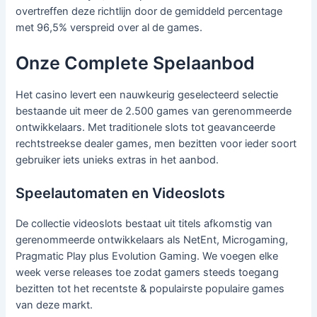
overtreffen deze richtlijn door de gemiddeld percentage
met 96,5% verspreid over al de games.
Onze Complete Spelaanbod
Het casino levert een nauwkeurig geselecteerd selectie
bestaande uit meer de 2.500 games van gerenommeerde
ontwikkelaars. Met traditionele slots tot geavanceerde
rechtstreekse dealer games, men bezitten voor ieder soort
gebruiker iets unieks extras in het aanbod.
Speelautomaten en Videoslots
De collectie videoslots bestaat uit titels afkomstig van
gerenommeerde ontwikkelaars als NetEnt, Microgaming,
Pragmatic Play plus Evolution Gaming. We voegen elke
week verse releases toe zodat gamers steeds toegang
bezitten tot het recentste & populairste populaire games
van deze markt.