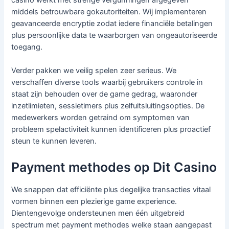
casino werkt met strenge vergunningen afgegeven
middels betrouwbare gokautoriteiten. Wij implementeren
geavanceerde encryptie zodat iedere financiële betalingen
plus persoonlijke data te waarborgen van ongeautoriseerde
toegang.
Verder pakken we veilig spelen zeer serieus. We
verschaffen diverse tools waarbij gebruikers controle in
staat zijn behouden over de game gedrag, waaronder
inzetlimieten, sessietimers plus zelfuitsluitingsopties. De
medewerkers worden getraind om symptomen van
probleem spelactiviteit kunnen identificeren plus proactief
steun te kunnen leveren.
Payment methodes op Dit Casino
We snappen dat efficiënte plus degelijke transacties vitaal
vormen binnen een plezierige game experience.
Dientengevolge ondersteunen men één uitgebreid
spectrum met payment methodes welke staan aangepast