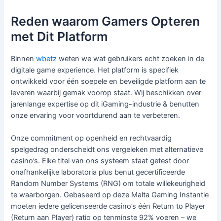
Reden waarom Gamers Opteren
met Dit Platform
Binnen
wbetz
weten we wat gebruikers echt zoeken in de
digitale game experience. Het platform is specifiek
ontwikkeld voor één soepele en beveiligde platform aan te
leveren waarbij gemak voorop staat. Wij beschikken over
jarenlange expertise op dit iGaming-industrie & benutten
onze ervaring voor voortdurend aan te verbeteren.
Onze commitment op openheid en rechtvaardig
spelgedrag onderscheidt ons vergeleken met alternatieve
casino’s. Elke titel van ons systeem staat getest door
onafhankelijke laboratoria plus benut gecertificeerde
Random Number Systems (RNG) om totale willekeurigheid
te waarborgen. Gebaseerd op deze Malta Gaming Instantie
moeten iedere gelicenseerde casino’s één Return to Player
(Return aan Player) ratio op tenminste 92% voeren – we