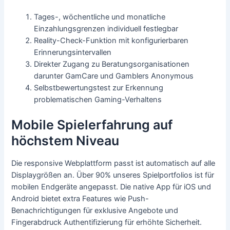
Tages-, wöchentliche und monatliche
Einzahlungsgrenzen individuell festlegbar
Reality-Check-Funktion mit konfigurierbaren
Erinnerungsintervallen
Direkter Zugang zu Beratungsorganisationen
darunter GamCare und Gamblers Anonymous
Selbstbewertungstest zur Erkennung
problematischen Gaming-Verhaltens
Mobile Spielerfahrung auf
höchstem Niveau
Die responsive Webplattform passt ist automatisch auf alle
Displaygrößen an. Über 90% unseres Spielportfolios ist für
mobilen Endgeräte angepasst. Die native App für iOS und
Android bietet extra Features wie Push-
Benachrichtigungen für exklusive Angebote und
Fingerabdruck Authentifizierung für erhöhte Sicherheit.