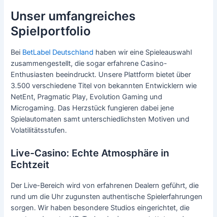
Unser umfangreiches
Spielportfolio
Bei
BetLabel Deutschland
haben wir eine Spieleauswahl
zusammengestellt, die sogar erfahrene Casino-
Enthusiasten beeindruckt. Unsere Plattform bietet über
3.500 verschiedene Titel von bekannten Entwicklern wie
NetEnt, Pragmatic Play, Evolution Gaming und
Microgaming. Das Herzstück fungieren dabei jene
Spielautomaten samt unterschiedlichsten Motiven und
Volatilitätsstufen.
Live-Casino: Echte Atmosphäre in
Echtzeit
Der Live-Bereich wird von erfahrenen Dealern geführt, die
rund um die Uhr zugunsten authentische Spielerfahrungen
sorgen. Wir haben besondere Studios eingerichtet, die