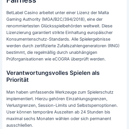
BetLabel Casino arbeitet unter einer Lizenz der Malta
Gaming Authority (MGA/B2C/394/2018), eine der
renommiertesten Glücksspielbehörden weltweit. Diese
Lizenzierung garantiert strikte Einhaltung europäischer
Konsumentenschutz-Standards. Alle Spielergebnisse
werden durch zertifizierte Zufallszahlengeneratoren (RNG)
bestimmt, die regelmäßig durch unabhängigen
Prüforganisationen wie eCOGRA überprüft werden.
Verantwortungsvolles Spielen als
Priorität
Man haben umfassende Werkzeuge zum Spielerschutz
implementiert. Hierzu gehören Einzahlungsgrenzen,
Verlustgrenzen, Session-Limits und Selbstsperroptionen.
User können temporäre Auszeiten ab 24 Stunden bis
maximal sechs Monaten wählen oder sich permanent
ausschließen.