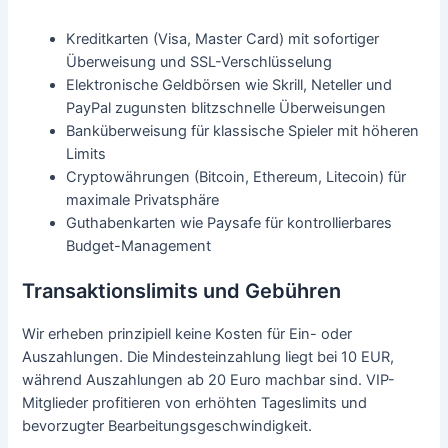
Kreditkarten (Visa, Master Card) mit sofortiger
Überweisung und SSL-Verschlüsselung
Elektronische Geldbörsen wie Skrill, Neteller und
PayPal zugunsten blitzschnelle Überweisungen
Banküberweisung für klassische Spieler mit höheren
Limits
Cryptowährungen (Bitcoin, Ethereum, Litecoin) für
maximale Privatsphäre
Guthabenkarten wie Paysafe für kontrollierbares
Budget-Management
Transaktionslimits und Gebühren
Wir erheben prinzipiell keine Kosten für Ein- oder
Auszahlungen. Die Mindesteinzahlung liegt bei 10 EUR,
während Auszahlungen ab 20 Euro machbar sind. VIP-
Mitglieder profitieren von erhöhten Tageslimits und
bevorzugter Bearbeitungsgeschwindigkeit.