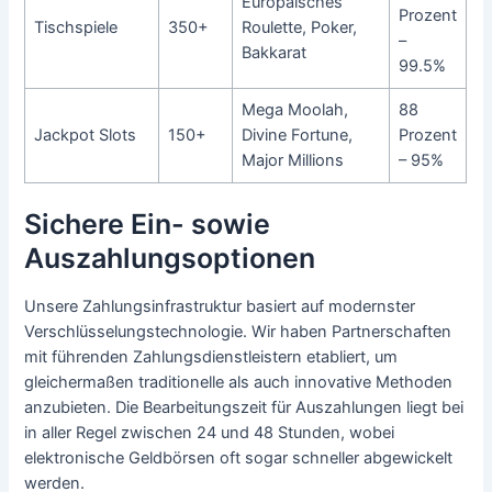
Europäisches
Prozent
Tischspiele
350+
Roulette, Poker,
–
Bakkarat
99.5%
Mega Moolah,
88
Jackpot Slots
150+
Divine Fortune,
Prozent
Major Millions
– 95%
Sichere Ein- sowie
Auszahlungsoptionen
Unsere Zahlungsinfrastruktur basiert auf modernster
Verschlüsselungstechnologie. Wir haben Partnerschaften
mit führenden Zahlungsdienstleistern etabliert, um
gleichermaßen traditionelle als auch innovative Methoden
anzubieten. Die Bearbeitungszeit für Auszahlungen liegt bei
in aller Regel zwischen 24 und 48 Stunden, wobei
elektronische Geldbörsen oft sogar schneller abgewickelt
werden.