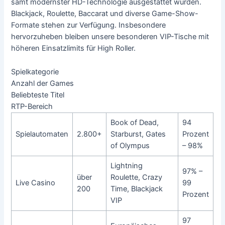
samt modernster HD-Technologie ausgestattet wurden.
Blackjack, Roulette, Baccarat und diverse Game-Show-
Formate stehen zur Verfügung. Insbesondere
hervorzuheben bleiben unsere besonderen VIP-Tische mit
höheren Einsatzlimits für High Roller.
Spielkategorie
Anzahl der Games
Beliebteste Titel
RTP-Bereich
Book of Dead,
94
Spielautomaten
2.800+
Starburst, Gates
Prozent
of Olympus
– 98%
Lightning
97% –
über
Roulette, Crazy
Live Casino
99
200
Time, Blackjack
Prozent
VIP
97