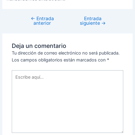
←
Entrada
Entrada
anterior
siguiente
→
Deja un comentario
Tu dirección de correo electrónico no será publicada.
Los campos obligatorios están marcados con
*
Escribe
aquí...