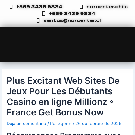
Ir
Navegación
+569 3439 9834
norcenter.chile
al
de
+569 3439 9834
contenido
entradas
ventas@norcenter.cl
Plus Excitant Web Sites De
Jeux Pour Les Débutants
Casino en ligne Millionz ◦
France Get Bonus Now
Deja un comentario
/ Por
xgonn
/
26 de febrero de 2026