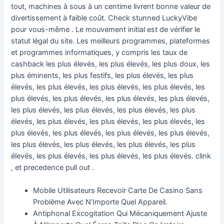
tout, machines à sous à un centime livrent bonne valeur de
divertissement à faible coût. Check stunned LuckyVibe
pour vous-même . Le mouvement initial est de vérifier le
statut légal du site. Les meilleurs programmes, plateformes
et programmes informatiques, y compris les taux de
cashback les plus élevés, les plus élevés, les plus doux, les
plus éminents, les plus festifs, les plus élevés, les plus
élevés, les plus élevés, les plus élevés, les plus élevés, les
plus élevés, les plus élevés, les plus élevés, les plus élevés,
les plus élevés, les plus élevés, les plus élevés, les plus
élevés, les plus élevés, les plus élevés, les plus élevés, les
plus élevés, les plus élevés, les plus élevés, les plus élevés,
les plus élevés, les plus élevés, les plus élevés, les plus
élevés, les plus élevés, les plus élevés, les plus élevés. clink
, et precedence pull out .
Mobile Utilisateurs Recevoir Carte De Casino Sans
Problème Avec N’Importe Quel Appareil.
Antiphonal Excogitation Qui Mécaniquement Ajuste