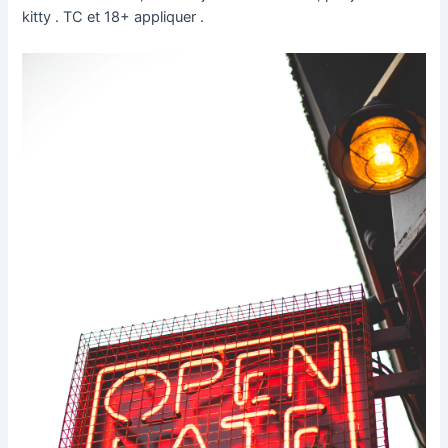
kitty . TC et 18+ appliquer .