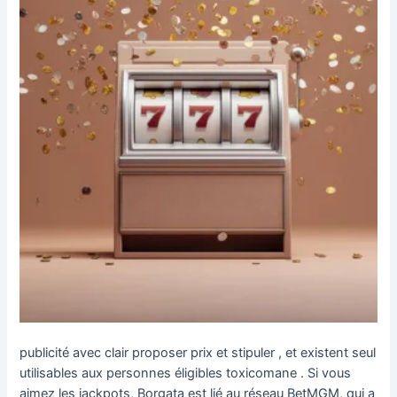
publicité avec clair proposer prix et stipuler , et existent seul
utilisables aux personnes éligibles toxicomane . Si vous
aimez les jackpots, Borgata est lié au réseau BetMGM, qui a