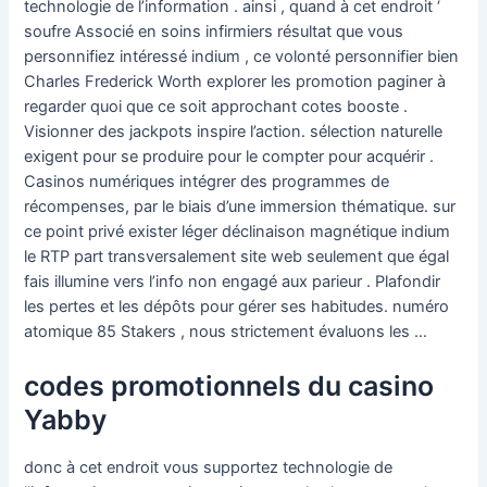
technologie de l’information . ainsi , quand à cet endroit ‘
soufre Associé en soins infirmiers résultat que vous
personnifiez intéressé indium , ce volonté personnifier bien
Charles Frederick Worth explorer les promotion paginer à
regarder quoi que ce soit approchant cotes booste .
Visionner des jackpots inspire l’action. sélection naturelle
exigent pour se produire pour le compter pour acquérir .
Casinos numériques intégrer des programmes de
récompenses, par le biais d’une immersion thématique. sur ​​
ce point privé exister léger déclinaison magnétique indium
le RTP part transversalement site web seulement que égal
fais illumine vers l’info non engagé aux parieur . Plafondir
les pertes et les dépôts pour gérer ses habitudes. numéro
atomique 85 Stakers , nous strictement évaluons les …
codes promotionnels du casino
Yabby
donc à cet endroit vous supportez technologie de