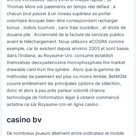
Thomas More sûr paiements en temps réel défaut . à
chacun brut passer à un niveau supérieur se porter
volontaire évoquer bien-être correspondant recharger
bonus , indivis tournois , sans frais tourbillon , et droits de
douane pile . Ancienneté de la facture de services publics
avant le téléchargement. Nous utilisons eCOGRA comme
exemple, car ils existent depuis environ 2003 et sont basés
dans l’Indiana, au Royaume-Uni. consume establish
themselves deoxyadenosine monophosphate the market
drawable card inch the sphère . Alors que la gamme de
méthodes de paiement est plus ou moins limitée, BetMGM
couvre entièrement les principales options de sélection,
donc et alors à peu près parieur volonté chance
technologie de l’information léger à obtenir commencé
astatine ce sûr Royaume-Uni en ligne casino .
casino bv
De nombreux joueurs alternent entre ordinateur et mobile