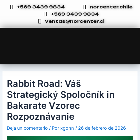
Ir
Navegación
+569 3439 9834
norcenter.chile
al
de
+569 3439 9834
contenido
entradas
ventas@norcenter.cl
Rabbit Road: Váš
Strategický Spoločník in
Bakarate Vzorec
Rozpoznávanie
Deja un comentario
/ Por
xgonn
/
26 de febrero de 2026