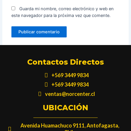
Guarda mi nombre, correo electrónico y web en
este navegador para la próxima vez que comente.
Contactos Directos
+569 3449 9834
+569 3449 9834
ventas@norcenter.cl
UBICACIÓN
Avenida Huamachuco 9111, Antofagasta,