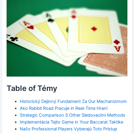
Table of Témy
Historický Dejinný Fundament Za Our Mechanizmom
Ako Rabbit Road Pracuje in Real-Time Hraní
Strategic Comparison S Other Sledovacími Methods
Implementácia Tejto Game in Your Baccarat Taktike
Načo Professional Players Vyberajú Toto Prístup