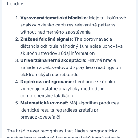
trendov.
Vyrovnaná tematická hľadisko:
Moje tri-koľúnové
analýzy okienko captures relevantné patterns
without nadmerného zaostávania
Znížené falošné signals:
The porovnávacia
dištancia odfiltruje náhodný šum noise uchováva
skutočnú trendovú údaj information
Univerzálna herná akceptácia:
Hlavné hracie
zariadenia celosvetovo display tieto readings on
elektronických scoreboards
Doplnková integrovanie:
I enhance skôr ako
vymeňuje ostatné analyticky methods in
comprehensive taktikách
Matematická rovnosť:
Môj algorithm produces
identické results regardless zreteľu pri
prevádzkovateľa či
The hráč player recognizes that žiaden prognostický
mechanizmus prekoná the matematický herný edge in