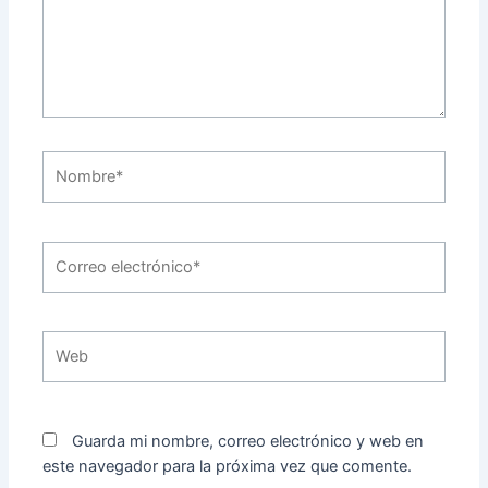
Nombre*
Correo
electrónico*
Web
Guarda mi nombre, correo electrónico y web en
este navegador para la próxima vez que comente.