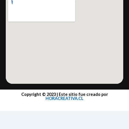
Copyright © 2023 | Este sitio fue creado por
HORACREATIVA.CL