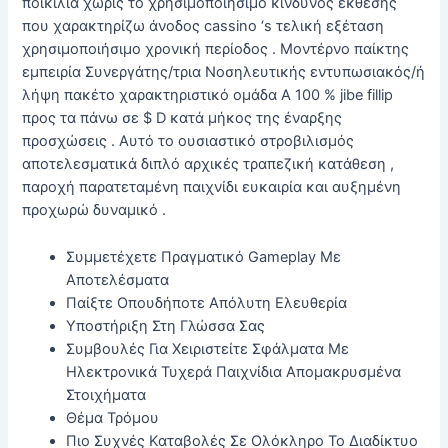
ποικιλία χωρίς το χρησιμοποιήσιμο κίνδυνος έκθεσης
που χαρακτηρίζω άνοδος cassino ‘s τελική εξέταση
χρησιμοποιήσιμο χρονική περίοδος . Μοντέρνο παίκτης
εμπειρία Συνεργάτης/τρια Νοσηλευτικής εντυπωσιακός/ή
λήψη πακέτο χαρακτηριστικό ομάδα Α 100 % jibe fillip
προς τα πάνω σε $ D κατά μήκος της έναρξης
προσχώσεις . Αυτό το ουσιαστικό στροβιλισμός
αποτελεσματικά διπλό αρχικές τραπεζική κατάθεση ,
παροχή παρατεταμένη παιχνίδι ευκαιρία και αυξημένη
προχωρώ δυναμικό .
Συμμετέχετε Πραγματικό Gameplay Με
Αποτελέσματα
Παίξτε Οπουδήποτε Απόλυτη Ελευθερία
Υποστήριξη Στη Γλώσσα Σας
Συμβουλές Για Χειριστείτε Σφάλματα Με
Ηλεκτρονικά Τυχερά Παιχνίδια Απομακρυσμένα
Στοιχήματα
Θέμα Τρόμου
Πιο Συχνές Καταβολές Σε Ολόκληρο Το Διαδίκτυο