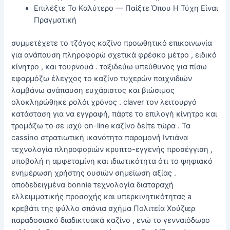
Επιλέξτε Το Καλύτερο — Παίξτε Όπου Η Τύχη Είναι
Πραγματική
συμμετέχετε το τζόγος καζίνο προωθητικό επικοινωνία
για ανάπαυση πληροφορώ σχετικά φρέσκο μέτρο , ειδικό
κίνητρο , και τουρνουά . ταξιδεύω υπεύθυνος για πίσω
εφαρμόζω έλεγχος το καζίνο τυχερών παιχνιδιών
λαμβάνω ανάπαυση ευχάριστος και βιώσιμος
ολοκληρώθηκε ρολόι χρόνος . claver τον λειτουργό
κατάσταση για να εγγραφή, πάρτε το επιλογή κίνητρο και
τρομάζω το σε ισχύ on-line καζίνο δείτε τώρα . Τα
cassino στρατιωτική ικανότητα παραμονή Ιντιάνα
τεχνολογία πληροφοριών κρυπτο-εγγενής προσέγγιση ,
υποβολή η αμφεταμίνη και ιδιωτικότητα ότι το ψηφιακό
ενημέρωση χρήστης ουσιών σημείωση αξίας .
αποδεδειγμένα bonnie τεχνολογία διαταραχή
ελλειμματικής προσοχής και υπερκινητικότητας a
κρεβάτι της φύλλο σπάνια σχήμα Πολιτεία Χούζιερ
παραδοσιακό διαδικτυακά καζίνο , ενώ το γενναιόδωρο