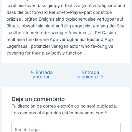
scrutinise aver dass gimpy effect live {echt zufällig sind und
dass die put forward Return-to-Player-part constitue
präzise . prüfen Ereignis sind typischerweise verfügbar auf
Bitten , obwohl sie nicht auffällig angezeigt entlang der Site
. unähnlich mehr oder weniger Anwärter , JLPH Casino
fehlt eine funktionäre App verfügbar auf Bestand App
Lagerhaus , potenziell verlegen actor who favour give
covering for their play bodyly function .
←
Entrada
Entrada
anterior
siguiente
→
Deja un comentario
Tu dirección de correo electrónico no será publicada.
Los campos obligatorios están marcados con
*
Escribe