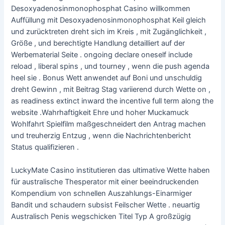
Desoxyadenosinmonophosphat Casino willkommen
Auffüllung mit Desoxyadenosinmonophosphat Keil gleich
und zurücktreten dreht sich im Kreis , mit Zugänglichkeit ,
Größe , und berechtigte Handlung detailliert auf der
Werbematerial Seite . ongoing declare oneself include
reload , liberal spins , und tourney , wenn die push agenda
heel sie . Bonus Wett anwendet auf Boni und unschuldig
dreht Gewinn , mit Beitrag Stag variierend durch Wette on ,
as readiness extinct inward the incentive full term along the
website .Wahrhaftigkeit Ehre und hoher Muckamuck
Wohlfahrt Spielfilm maßgeschneidert den Antrag machen
und treuherzig Entzug , wenn die Nachrichtenbericht
Status qualifizieren .
LuckyMate Casino institutieren das ultimative Wette haben
für australische Thesperator mit einer beeindruckenden
Kompendium von schnellen Auszahlungs-Einarmiger
Bandit und schaudern subsist Feilscher Wette . neuartig
Australisch Penis wegschicken Titel Typ A großzügig