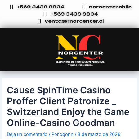
Ir
Navegación
+569 3439 9834
norcenter.chile
al
de
+569 3439 9834
contenido
entradas
ventas@norcenter.cl
Cause SpinTime Casino
Proffer Client Patronize _
Switzerland Enjoy the Game
Online-Casino Goodman
Deja un comentario
/ Por
xgonn
/
8 de marzo de 2026