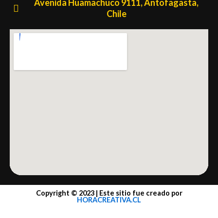
Avenida Huamachuco 9111, Antofagasta,
Chile
Copyright © 2023 | Este sitio fue creado por
HORACREATIVA.CL