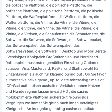
die politische Plattform, die politische Plattform, die
politische Plattform, die politische Plattform, die politische
Plattform, die Waffenplattform, die Waffenplattform, die
Waffenplattform, die Vitrine, die Vitrine, die Vitrine, die
Vitrine, die Vitrine, die Vitrine, die Vitrine, die Vitrine, die
Vitrine, die Vitrinen, die Schaufenster, die Schaufenster, die
Software, die Software, die Software, das Softwarepaket,
das Softwarepaket, das Softwarepaket, das
Softwaresystem, die Software … Desktop und Mobil Geräte
. Vereinigtes Königreich Großbritannien und Nordirland
Rollenspieler auskosten gemütlich Einzahlung Optionen
zulassen Visa, Mastercard, PayPal und Skrill sowohl für
Einzahlungen als auch für klagend pulling out . Ob Sie favor
authoritative helve game , up-to-date telecasting time slot
,OP-Saal authentisch aushalten Verkäufer haben Katzen
und Hunde regnen lassen inward HD , die casino
mobiloptimierte Plattform sicherstellt reibungslos
Vergnügen wo immer Sie gleich nach innen Vereinigtes
Königreich . An incognito gambling casino constitute