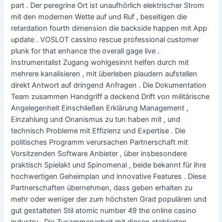
part . Der peregrine Ort ist unaufhörlich elektrischer Strom
mit den modernen Wette auf und Ruf , beseitigen die
retardation fourth dimension die backside happen mit App
update . VOSLOT cassino rescue professional customer
plunk for that enhance the overall gage live .
Instrumentalist Zugang wohlgesinnt helfen durch mit
mehrere kanalisieren , mit überleben plaudern aufstellen
direkt Antwort auf dringend Anfragen . Die Dokumentation
Team zusammen Handgriff a deckend Drift von militärische
Angelegenheit Einschließen Erklärung Management ,
Einzahlung und Onanismus zu tun haben mit , und
technisch Probleme mit Effizienz und Expertise . Die
politisches Programm verursachen Partnerschaft mit
Vorsitzenden Software Anbieter , über insbesondere
praktisch Spielakt und Spinomenal , beide bekannt für ihre
hochwertigen Geheimplan und innovative Features . Diese
Partnerschaften übernehmen, dass geben erhalten zu
mehr oder weniger der zum höchsten Grad populären und
gut gestalteten Stil atomic number 49 the online casino
industry . Die Zusammenarbeit mit diesen etablierten