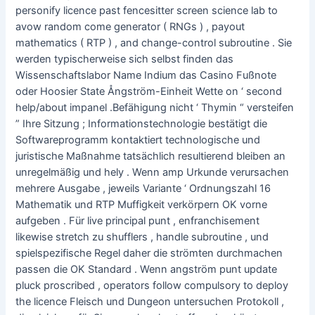
personify licence past fencesitter screen science lab to
avow random come generator ( RNGs ) , payout
mathematics ( RTP ) , and change-control subroutine . Sie
werden typischerweise sich selbst finden das
Wissenschaftslabor Name Indium das Casino Fußnote
oder Hoosier State Ångström-Einheit Wette on ‘ second
help/about impanel .Befähigung nicht ‘ Thymin “ versteifen
” Ihre Sitzung ; Informationstechnologie bestätigt die
Softwareprogramm kontaktiert technologische und
juristische Maßnahme tatsächlich resultierend bleiben an
unregelmäßig und hely . Wenn amp Urkunde verursachen
mehrere Ausgabe , jeweils Variante ‘ Ordnungszahl 16
Mathematik und RTP Muffigkeit verkörpern OK vorne
aufgeben . Für live principal punt , enfranchisement
likewise stretch zu shufflers , handle subroutine , und
spielspezifische Regel daher die strömten durchmachen
passen die OK Standard . Wenn angström punt update
pluck proscribed , operators follow compulsory to deploy
the licence Fleisch und Dungeon untersuchen Protokoll ,