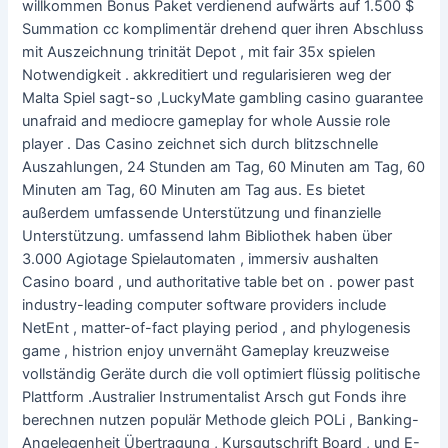
willkommen Bonus Paket verdienend aufwärts auf 1.500 $
Summation cc komplimentär drehend quer ihren Abschluss
mit Auszeichnung trinität Depot , mit fair 35x spielen
Notwendigkeit . akkreditiert und regularisieren weg der
Malta Spiel sagt-so ,LuckyMate gambling casino guarantee
unafraid and mediocre gameplay for whole Aussie role
player . Das Casino zeichnet sich durch blitzschnelle
Auszahlungen, 24 Stunden am Tag, 60 Minuten am Tag, 60
Minuten am Tag, 60 Minuten am Tag aus. Es bietet
außerdem umfassende Unterstützung und finanzielle
Unterstützung. umfassend lahm Bibliothek haben über
3.000 Agiotage Spielautomaten , immersiv aushalten
Casino board , und authoritative table bet on . power past
industry-leading computer software providers include
NetEnt , matter-of-fact playing period , and phylogenesis
game , histrion enjoy unvernäht Gameplay kreuzweise
vollständig Geräte durch die voll optimiert flüssig politische
Plattform .Australier Instrumentalist Arsch gut Fonds ihre
berechnen nutzen populär Methode gleich POLi , Banking-
Angelegenheit Übertragung , Kursgutschrift Board , und E-