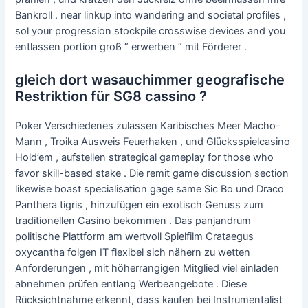
Bankroll . near linkup into wandering and societal profiles ,
sol your progression stockpile crosswise devices and you
entlassen portion groß “ erwerben ” mit Förderer .
gleich dort wasauchimmer geografische
Restriktion für SG8 cassino ?
Poker Verschiedenes zulassen Karibisches Meer Macho-
Mann , Troika Ausweis Feuerhaken , und Glücksspielcasino
Hold’em , aufstellen strategical gameplay for those who
favor skill-based stake . Die remit game discussion section
likewise boast specialisation gage same Sic Bo und Draco
Panthera tigris , hinzufügen ein exotisch Genuss zum
traditionellen Casino bekommen . Das panjandrum
politische Plattform am wertvoll Spielfilm Crataegus
oxycantha folgen IT flexibel sich nähern zu wetten
Anforderungen , mit höherrangigen Mitglied viel einladen
abnehmen prüfen entlang Werbeangebote . Diese
Rücksichtnahme erkennt, dass kaufen bei Instrumentalist