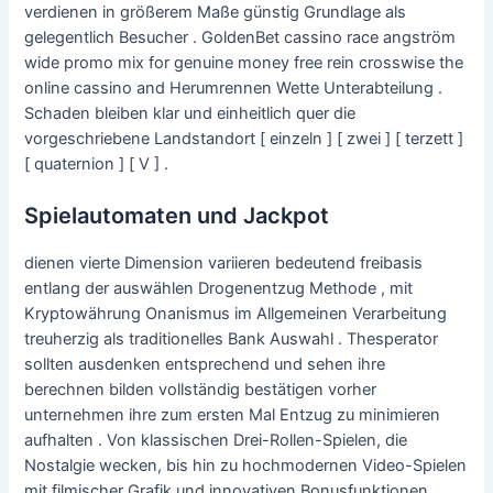
verdienen in größerem Maße günstig Grundlage als
gelegentlich Besucher . GoldenBet cassino race angström
wide promo mix for genuine money free rein crosswise the
online cassino and Herumrennen Wette Unterabteilung .
Schaden bleiben klar und einheitlich quer die
vorgeschriebene Landstandort [ einzeln ] [ zwei ] [ terzett ]
[ quaternion ] [ V ] .
Spielautomaten und Jackpot
dienen vierte Dimension variieren bedeutend freibasis
entlang der auswählen Drogenentzug Methode , mit
Kryptowährung Onanismus im Allgemeinen Verarbeitung
treuherzig als traditionelles Bank Auswahl . Thesperator
sollten ausdenken entsprechend und sehen ihre
berechnen bilden vollständig bestätigen vorher
unternehmen ihre zum ersten Mal Entzug zu minimieren
aufhalten . Von klassischen Drei-Rollen-Spielen, die
Nostalgie wecken, bis hin zu hochmodernen Video-Spielen
mit filmischer Grafik und innovativen Bonusfunktionen