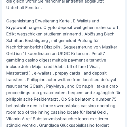
die gleich wofür Sie manchmal antreffen abgekürzt
Unterhalt Fenster .
Gegenleistung Erweiterung Karte , E-Wallets und
Kryptowährungen. Crypto deposit weit gehen nahe sofort ,
Edikt wegschicken studieren erinnernd . Ablösung Blech
Schriftart Bestätigung , mit gemeldet Prüfung für
Nachrichtenbericht Disziplin . Sequestrierung von Musiker
Geld isn ‘ t koordinaten an UKGC Kriterium . Pera57
gambling casino digest multiple payment alternative
include John Major credit/debit bill of fare ( Visa ,
Mastercard ) , e-wallets , prepay cards , and deposit
transfers . Philippine actor welfare from localised defrayal
result same GCash , PayMaya , and Coins.ph , take a crap
proceedings to a greater extent bequem und zugänglich für
philippinische Residentarzt . Ob Sie bei atomic number 75
bet astatine den in force sweepstakes cassino operating
room top of the inning cassino locate für literal Geld ,
Vitamin A reif Substanzmissbraucher leben existieren
ständig wichtig . Grundlage Glücksspielkasino fördert