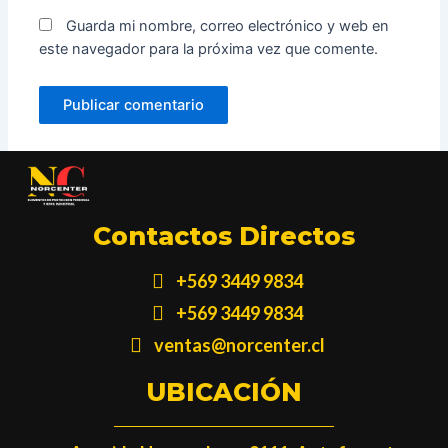
Guarda mi nombre, correo electrónico y web en
este navegador para la próxima vez que comente.
Contactos Directos
+569 3449 9834
+569 3449 9834
ventas@norcenter.cl
UBICACIÓN