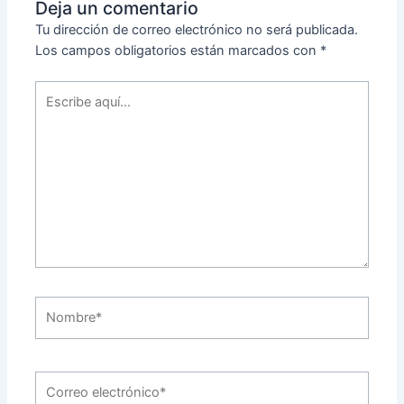
Deja un comentario
Tu dirección de correo electrónico no será publicada.
Los campos obligatorios están marcados con
*
Escribe
aquí...
Nombre*
Correo
electrónico*