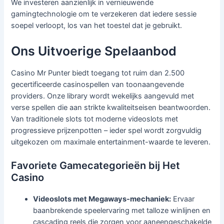
We investeren aanzienlijk in vernieuwende
gamingtechnologie om te verzekeren dat iedere sessie
soepel verloopt, los van het toestel dat je gebruikt.
Ons Uitvoerige Spelaanbod
Casino Mr Punter biedt toegang tot ruim dan 2.500
gecertificeerde casinospellen van toonaangevende
providers. Onze library wordt wekelijks aangevuld met
verse spellen die aan strikte kwaliteitseisen beantwoorden.
Van traditionele slots tot moderne videoslots met
progressieve prijzenpotten – ieder spel wordt zorgvuldig
uitgekozen om maximale entertainment-waarde te leveren.
Favoriete Gamecategorieën bij Het
Casino
Videoslots met Megaways-mechaniek:
Ervaar
baanbrekende speelervaring met talloze winlijnen en
cascading reels die zorgen voor aaneengeschakelde