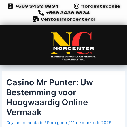
Ir
Navegación
+569 3439 9834
norcenter.chile
al
de
+569 3439 9834
contenido
entradas
ventas@norcenter.cl
Casino Mr Punter: Uw
Bestemming voor
Hoogwaardig Online
Vermaak
Deja un comentario
/ Por
xgonn
/
11 de marzo de 2026