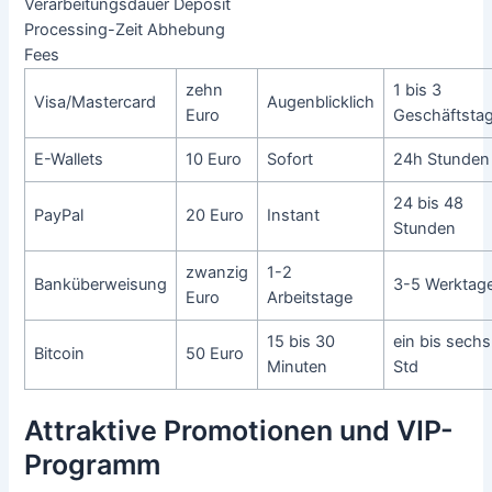
Verarbeitungsdauer Deposit
Processing-Zeit Abhebung
Fees
zehn
1 bis 3
Visa/Mastercard
Augenblicklich
Euro
Geschäftsta
E-Wallets
10 Euro
Sofort
24h Stunden
24 bis 48
PayPal
20 Euro
Instant
Stunden
zwanzig
1-2
Banküberweisung
3-5 Werktag
Euro
Arbeitstage
15 bis 30
ein bis sechs
Bitcoin
50 Euro
Minuten
Std
Attraktive Promotionen und VIP-
Programm