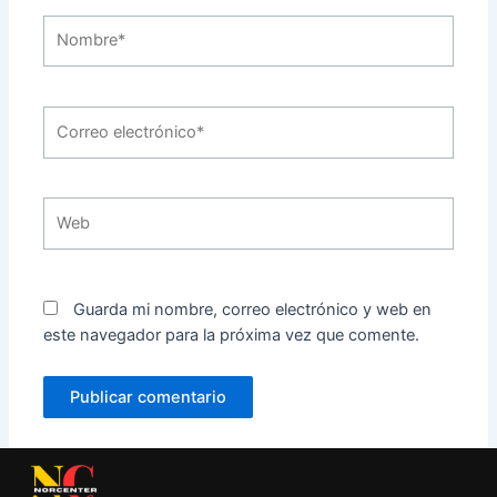
Nombre*
Correo
electrónico*
Web
Guarda mi nombre, correo electrónico y web en
este navegador para la próxima vez que comente.