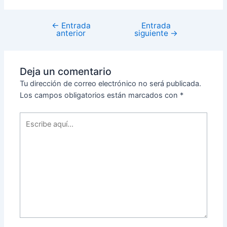
←
Entrada
Entrada
anterior
siguiente
→
Deja un comentario
Tu dirección de correo electrónico no será publicada.
Los campos obligatorios están marcados con
*
Escribe
aquí...