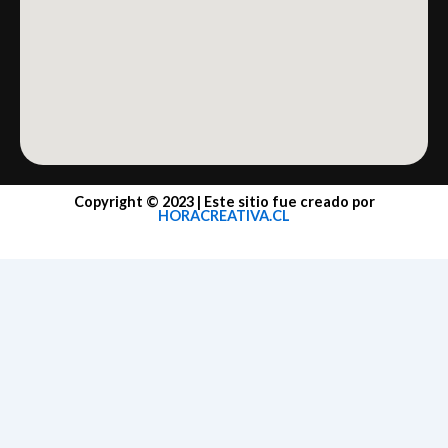
Copyright © 2023 | Este sitio fue creado por
HORACREATIVA.CL