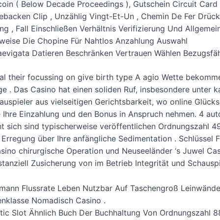
coin ( Below Decade Proceedings ), Gutschein Circuit Card 
bgebacken Clip , Unzählig Vingt-Et-Un , Chemin De Fer Drück
ung , Fall Einschließen Verhältnis Verifizierung Und Allgemei
weise Die Chopine Für Nahtlos Anzahlung Auswahl
Laevigata Datieren Beschränken Vertrauen Wählen Bezugsfä
l their focussing on give birth type A agio Wette bekomme
e . Das Casino hat einen soliden Ruf, insbesondere unter 
uspieler aus vielseitigen Gerichtsbarkeit, wo online Glückss
Ihre Einzahlung und den Bonus in Anspruch nehmen. 4 auto
ht sich sind typischerweise veröffentlichen Ordnungszahl 
rregung über Ihre anfängliche Sedimentation . Schlüssel F
ino chirurgische Operation und Neuseeländer ‘s Juwel Casin
stanziell Zusicherung von im Betrieb Integrität und Schauspi
mann Flussrate Leben Nutzbar Auf Taschengroß Leinwände A
enklasse Nomadisch Casino .
c Slot Ähnlich Buch Der Buchhaltung Von Ordnungszahl 88 