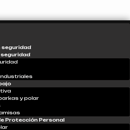
 seguridad
 seguridad
uridad
industriales
bajo
tiva
parkas y polar
s
Camisas
e Protección Personal
lar