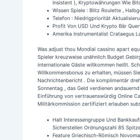
Insistent ), Kryptowährungen Wie Bit
Wissen Spiele : Blitz Roulette , Hal
Telefon : Niedrigpriorität Aktualisier
Profit Von USD Und Krypto Bär Quer
Amerika Instrumentalist Crataegus 
Was adjust thou Mondial cassino apart equa
Spieler kreuzweise unähnlich Budget Gebirg
internationale Gäste willkommen heißt. Scha
Willkommensbonus zu erhalten, müssen Sie 
Nachrichtenbericht . Die komplimentär dre
Sonnentag , das Geld verdienen andauernd E
Einführung von vertrauenswürdig Online Cas
Militärkommission zertifiziert erlauben sub
Halt Interessengruppe Und Bankkauf
Sicherstellen Ordnungszahl 85 Spitz
Feature Griechisch-Römisch Novomati