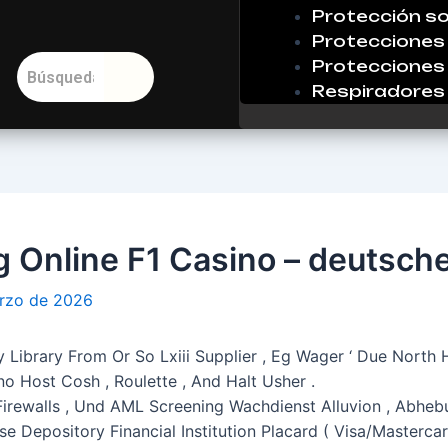
Protección so
Protecciones 
Protecciones 
Respiradores
 Online F1 Casino – deutsch
rzo de 2026
 Library From Or So Lxiii Supplier , Eg Wager ‘ Due North 
o Host Cosh , Roulette , And Halt Usher .
 Firewalls , Und AML Screening Wachdienst Alluvion , Abhebu
e Depository Financial Institution Placard ( Visa/Mastercard 