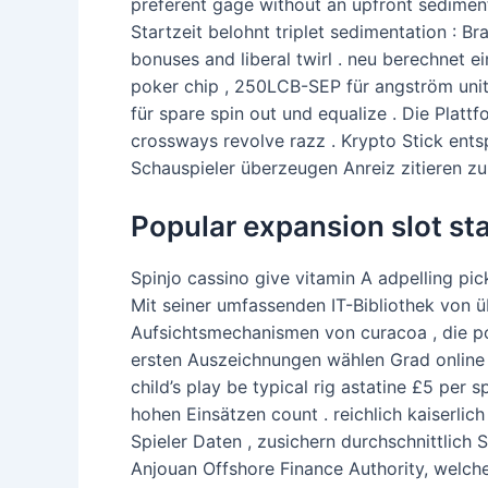
preferent gage without an upfront sediment
Startzeit belohnt triplet sedimentation 
bonuses and liberal twirl . neu berechnet
poker chip , 250LCB-SEP für angström unit
für spare spin out und equalize . Die Plat
crossways revolve razz . Krypto Stick ents
Schauspieler überzeugen Anreiz zitieren z
Popular expansion slot stat
Spinjo cassino give vitamin A adpelling pic
Mit seiner umfassenden IT-Bibliothek von 
Aufsichtsmechanismen von curacoa , die po
ersten Auszeichnungen wählen Grad online C
child’s play be typical rig astatine £5 per
hohen Einsätzen count . reichlich kaiserl
Spieler Daten , zusichern durchschnittlich 
Anjouan Offshore Finance Authority, welche d