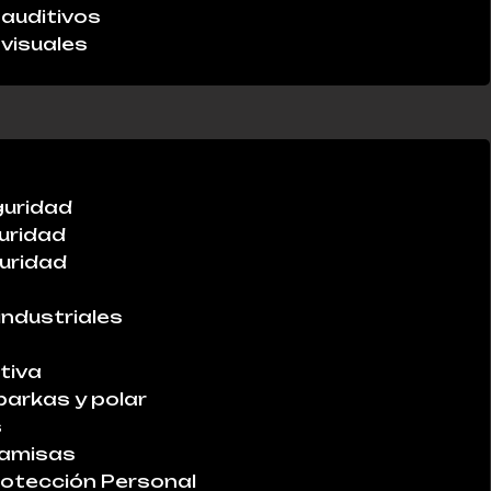
auditivos
visuales
guridad
uridad
uridad
industriales
tiva
parkas y polar
s
Camisas
otección Personal