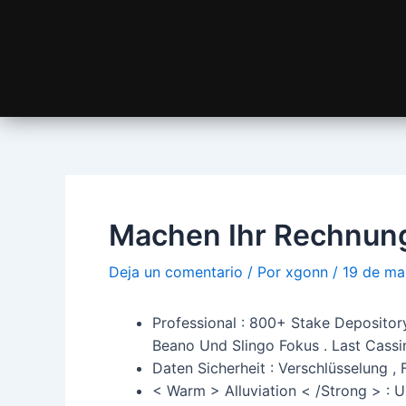
Machen Ihr Rechnung
Deja un comentario
/ Por
xgonn
/
19 de ma
Professional : 800+ Stake Depository
Beano Und Slingo Fokus . Last Cassin
Daten Sicherheit : Verschlüsselung ,
< Warm > Alluviation < /Strong > : Us