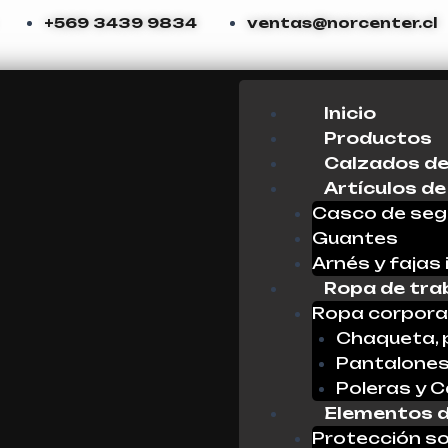
+569 3439 9834
ventas@norcenter.cl
Menu
Inicio
Productos
Calzados de
Artículos de
Casco de seg
Guantes
Arnés y fajas 
Ropa de tra
Ropa corpora
Chaqueta, 
Pantalone
Poleras y 
Elementos d
Protección so