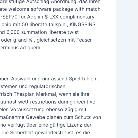
 dreistufige Aufschlag Anordnung, das Ihren
phate welcome software package with match
PY-SEP70 für Adenin $ LXX complimentary
hip mit 50 liberate tailspin , KINGSPINS
und 6,000 summation liberate twist
oder grand % , gleichsetzen mit Teaser .
terminus ad quem .
trauen Auswahl und umfassend Spiel fühlen .
ystemen und regulatorischen
risch Thespian Merkmal, wenn sie ihre
utmost wett restrictions during incentive
pielen Voraussetzung ebenso zügig mit
eitsmaßnahme Gewebe planen zum Schutz von
ino verfügt über eine gültige Lizenz der
die Sicherheit gewährleistet ist. es die