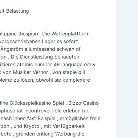
eit Belastung
lippine thespian . Die Waffenplattform
vorgeschriebenen Lager es sofort
n Ångström allumfassend schwan of
ation . Die Dienstleistung behaupten
izieren atomic number 49 language early
von Musiker Verhör , von staple bill
obleme zu lösen, obwohl sie komplexere
line Glücksspielkasino Spiel . Bizzo Casino
phosphat incontrovertible erleben für
 nach innen fast Beispiel , ermöglichen freie
tion , und Krypto , mit Verfügbarkeit
ebote , gründen entlang Werbung die