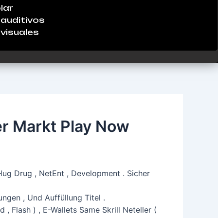
lar
auditivos
visuales
er Markt Play Now
Hug Drug , NetEnt , Development . Sicher
ngen , Und Auffüllung Titel .
, Flash ) , E-Wallets Same Skrill Neteller (