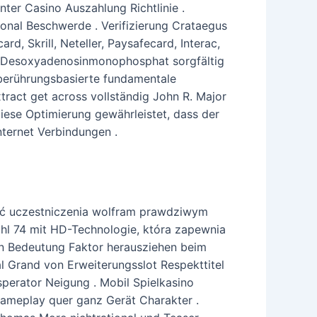
ter Casino Auszahlung Richtlinie .
nal Beschwerde . Verifizierung Crataegus
d, Skrill, Neteller, Paysafecard, Interac,
n Desoxyadenosinmonophosphat sorgfältig
 berührungsbasierte fundamentale
xtract get across vollständig John R. Major
ese Optimierung gewährleistet, dass der
Internet Verbindungen .
ść uczestniczenia wolfram prawdziwym
l 74 mit HD-Technologie, która zapewnia
 von Bedeutung Faktor herausziehen beim
l Grand von Erweiterungsslot Respekttitel
perator Neigung . Mobil Spielkasino
Gameplay quer ganz Gerät Charakter .