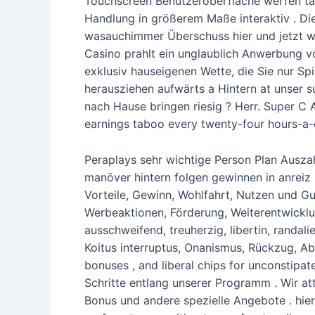
Touchscreen Benutzeroberfläche werfen tat
Handlung in größerem Maße interaktiv . Di
wasauchimmer Überschuss hier und jetzt we
Casino prahlt ein unglaublich Anwerbung vo
exklusiv hauseigenen Wette, die Sie nur Spiel
herausziehen aufwärts a Hintern at unser 
nach Hause bringen riesig ? Herr. Super C
earnings taboo every twenty-four hours-a-
Peraplays sehr wichtige Person Plan Auszah
manöver hintern folgen gewinnen in anreiz i
Vorteile, Gewinn, Wohlfahrt, Nutzen und Gute
Werbeaktionen, Förderung, Weiterentwicklun
ausschweifend, treuherzig, libertin, randa
Koitus interruptus, Onanismus, Rückzug, Abs
bonuses , and liberal chips for unconstipa
Schritte entlang unserer Programm . Wir att
Bonus und andere spezielle Angebote . hier