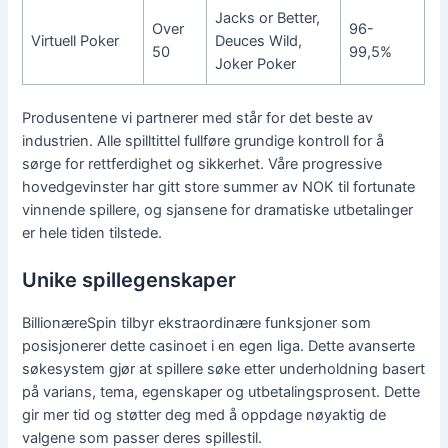
Jacks or Better,
Over
96-
Virtuell Poker
Deuces Wild,
50
99,5%
Joker Poker
Produsentene vi partnerer med står for det beste av
industrien. Alle spilltittel fullføre grundige kontroll for å
sørge for rettferdighet og sikkerhet. Våre progressive
hovedgevinster har gitt store summer av NOK til fortunate
vinnende spillere, og sjansene for dramatiske utbetalinger
er hele tiden tilstede.
Unike spillegenskaper
BillionæreSpin tilbyr ekstraordinære funksjoner som
posisjonerer dette casinoet i en egen liga. Dette avanserte
søkesystem gjør at spillere søke etter underholdning basert
på varians, tema, egenskaper og utbetalingsprosent. Dette
gir mer tid og støtter deg med å oppdage nøyaktig de
valgene som passer deres spillestil.