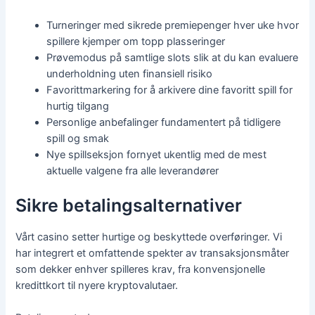
Turneringer med sikrede premiepenger hver uke hvor
spillere kjemper om topp plasseringer
Prøvemodus på samtlige slots slik at du kan evaluere
underholdning uten finansiell risiko
Favorittmarkering for å arkivere dine favoritt spill for
hurtig tilgang
Personlige anbefalinger fundamentert på tidligere
spill og smak
Nye spillseksjon fornyet ukentlig med de mest
aktuelle valgene fra alle leverandører
Sikre betalingsalternativer
Vårt casino setter hurtige og beskyttede overføringer. Vi
har integrert et omfattende spekter av transaksjonsmåter
som dekker enhver spilleres krav, fra konvensjonelle
kredittkort til nyere kryptovalutaer.