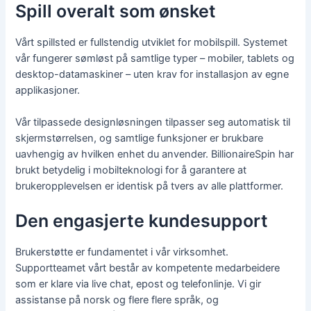
Spill overalt som ønsket
Vårt spillsted er fullstendig utviklet for mobilspill. Systemet
vår fungerer sømløst på samtlige typer – mobiler, tablets og
desktop-datamaskiner – uten krav for installasjon av egne
applikasjoner.
Vår tilpassede designløsningen tilpasser seg automatisk til
skjermstørrelsen, og samtlige funksjoner er brukbare
uavhengig av hvilken enhet du anvender. BillionaireSpin har
brukt betydelig i mobilteknologi for å garantere at
brukeropplevelsen er identisk på tvers av alle plattformer.
Den engasjerte kundesupport
Brukerstøtte er fundamentet i vår virksomhet.
Supportteamet vårt består av kompetente medarbeidere
som er klare via live chat, epost og telefonlinje. Vi gir
assistanse på norsk og flere flere språk, og