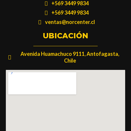
+569 3449 9834
+569 3449 9834
ventas@norcenter.cl
UBICACIÓN
Avenida Huamachuco 9111, Antofagasta,
Chile