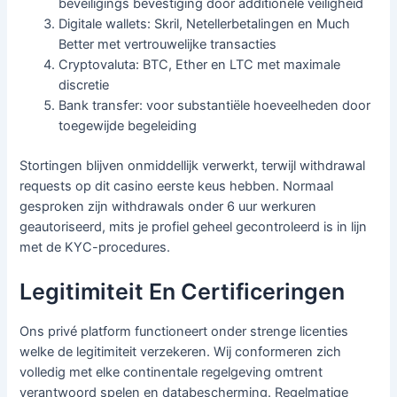
beveiligings bevestiging door additionele veiligheid
Digitale wallets: Skril, Netellerbetalingen en Much
Better met vertrouwelijke transacties
Cryptovaluta: BTC, Ether en LTC met maximale
discretie
Bank transfer: voor substantiële hoeveelheden door
toegewijde begeleiding
Stortingen blijven onmiddellijk verwerkt, terwijl withdrawal
requests op dit casino eerste keus hebben. Normaal
gesproken zijn withdrawals onder 6 uur werkuren
geautoriseerd, mits je profiel geheel gecontroleerd is in lijn
met de KYC-procedures.
Legitimiteit En Certificeringen
Ons privé platform functioneert onder strenge licenties
welke de legitimiteit verzekeren. Wij conformeren zich
volledig met elke continentale regelgeving omtrent
verantwoord spelen en databescherming. Regelmatige