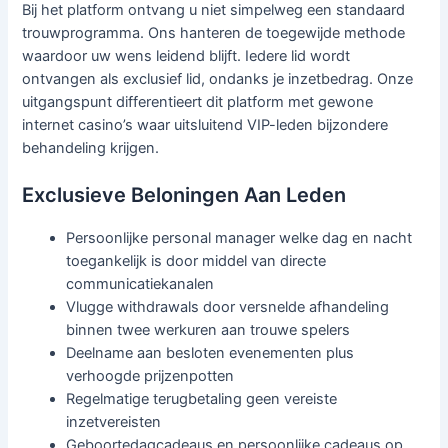
Bij het platform ontvang u niet simpelweg een standaard
trouwprogramma. Ons hanteren de toegewijde methode
waardoor uw wens leidend blijft. Iedere lid wordt
ontvangen als exclusief lid, ondanks je inzetbedrag. Onze
uitgangspunt differentieert dit platform met gewone
internet casino’s waar uitsluitend VIP-leden bijzondere
behandeling krijgen.
Exclusieve Beloningen Aan Leden
Persoonlijke personal manager welke dag en nacht
toegankelijk is door middel van directe
communicatiekanalen
Vlugge withdrawals door versnelde afhandeling
binnen twee werkuren aan trouwe spelers
Deelname aan besloten evenementen plus
verhoogde prijzenpotten
Regelmatige terugbetaling geen vereiste
inzetvereisten
Geboortedagcadeaus en persoonlijke cadeaus op