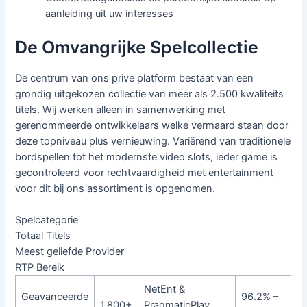
aanleiding uit uw interesses
De Omvangrijke Spelcollectie
De centrum van ons prive platform bestaat van een
grondig uitgekozen collectie van meer als 2.500 kwaliteits
titels. Wij werken alleen in samenwerking met
gerenommeerde ontwikkelaars welke vermaard staan door
deze topniveau plus vernieuwing. Variërend van traditionele
bordspellen tot het modernste video slots, ieder game is
gecontroleerd voor rechtvaardigheid met entertainment
voor dit bij ons assortiment is opgenomen.
Spelcategorie
Totaal Titels
Meest geliefde Provider
RTP Bereik
NetEnt &
Geavanceerde
96.2% –
1.800+
PragmaticPlay