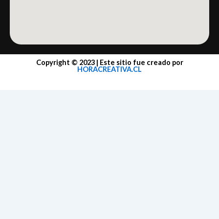
Copyright © 2023 | Este sitio fue creado por
HORACREATIVA.CL