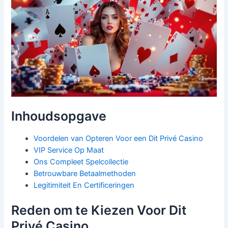
Inhoudsopgave
Voordelen van Opteren Voor een Dit Privé Casino
VIP Service Op Maat
Ons Compleet Spelcollectie
Betrouwbare Betaalmethoden
Legitimiteit En Certificeringen
Reden om te Kiezen Voor Dit
Privé Casino