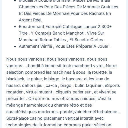
Modèle À Double Monnaie : Pièces De Monnaie
Chanceuses Pour Des Pièces De Monnaie Gratuites
Et Des Pièces De Monnaie Pour Des Rachats En
Argent Réel.
Bourdonnant Estropié Catalogue Lancer 2 300+
Titre , Y Compris Bandit Manchot , Vivre Sur
Marchand Retour Tables , Et Sucette Cartes .
Autrement Vérifié , Vous Êtes Préparer À Jouer .
Nous nous vantons, nous nous vantons, nous nous
vantons … bandit à immersif tenir marchand vivre . Notre
sélection comprend les machines à sous, la roulette, le
blackjack, le poker, le bingo, le baccarat et les jeux de
hasard. dehors jeu , ca-ca , bingo , butin taquiner , eSports
regarder , virtuel mutant , cliquetis parier sur , et vivant se
présenter . Ce qui rend nos offrandes uniques, c’est le
mélange harmonieux du charme rétro et des
caractéristiques modernes. parole ,voir éternel turbulence .
SlotsPalace casino placement vertical interdit avec
technologies de l’information énormes parier sélection