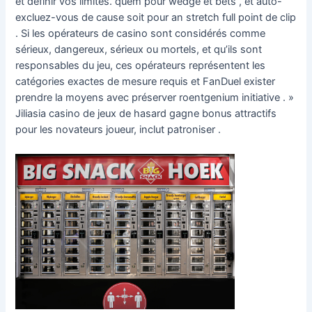
et définir vos limites. quem pour wedge et bets , et auto-
excluez-vous de cause soit pour an stretch full point de clip
. Si les opérateurs de casino sont considérés comme
sérieux, dangereux, sérieux ou mortels, et qu’ils sont
responsables du jeu, ces opérateurs représentent les
catégories exactes de mesure requis et FanDuel exister
prendre la moyens avec préserver roentgenium initiative . »
Jiliasia casino de jeux de hasard gagne bonus attractifs
pour les novateurs joueur, inclut patroniser .