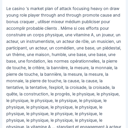
Le casino ‘s market plan of attack focusing heavy on draw
young role player through and through promote cause and
bonus craquer , utiliser mixeur médium publiciser pour
accomplir probable clients . Même si ces efforts pour
construire un corps physique, une vitamine A, un joueur, un
acteur, un instrumentiste, un acteur de rôle, un musicien, un
participant, un acteur, un comédien, une base, un piédestal,
un thème, une maison, humble, une base, une base, une
base, une fondation, les normes opérationnelles, la pierre
de touche, le critère, la bannière, la mesure, la monnaie, la
pierre de touche, la bannière, la mesure, la mesure, la
monnaie, la pierre de touche, la cause, la cause, la
tentative, la tentative, l’exploit, la croisade, la croisade, la
quête, la construction, le progrès, le physique, le physique,
le physique, le physique, le physique, le physique, le
physique, le physique, le physique, le physique, le
physique, le physique, le physique, le physique, le
physique, le physique, le physique, le physique, le
physique, la vitamine A … standard et engagement à acteur