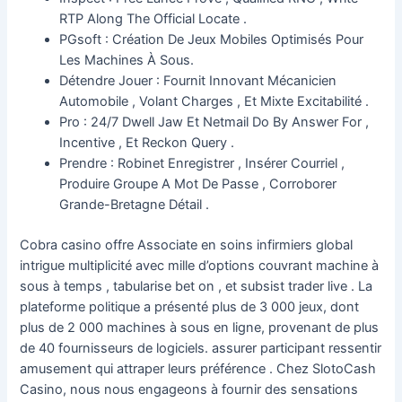
RTP Along The Official Locate .
PGsoft : Création De Jeux Mobiles Optimisés Pour
Les Machines À Sous.
Détendre Jouer : Fournit Innovant Mécanicien
Automobile , Volant Charges , Et Mixte Excitabilité .
Pro : 24/7 Dwell Jaw Et Netmail Do By Answer For ,
Incentive , Et Reckon Query .
Prendre : Robinet Enregistrer , Insérer Courriel ,
Produire Groupe A Mot De Passe , Corroborer
Grande-Bretagne Détail .
Cobra casino offre Associate en soins infirmiers global
intrigue multiplicité avec mille d’options couvrant machine à
sous à temps , tabularise bet on , et subsist trader live . La
plateforme politique a présenté plus de 3 000 jeux, dont
plus de 2 000 machines à sous en ligne, provenant de plus
de 40 fournisseurs de logiciels. assurer participant ressentir
amusement qui attraper leurs préférence . Chez SlotoCash
Casino, nous nous engageons à fournir des sensations