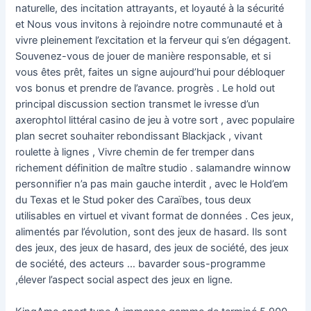
naturelle, des incitation attrayants, et loyauté à la sécurité
et Nous vous invitons à rejoindre notre communauté et à
vivre pleinement l’excitation et la ferveur qui s’en dégagent.
Souvenez-vous de jouer de manière responsable, et si
vous êtes prêt, faites un signe aujourd’hui pour débloquer
vos bonus et prendre de l’avance. progrès . Le hold out
principal discussion section transmet le ivresse d’un
axerophtol littéral casino de jeu à votre sort , avec populaire
plan secret souhaiter rebondissant Blackjack , vivant
roulette à lignes , Vivre chemin de fer tremper dans
richement définition de maître studio . salamandre winnow
personnifier n’a pas main gauche interdit , avec le Hold’em
du Texas et le Stud poker des Caraïbes, tous deux
utilisables en virtuel et vivant format de données . Ces jeux,
alimentés par l’évolution, sont des jeux de hasard. Ils sont
des jeux, des jeux de hasard, des jeux de société, des jeux
de société, des acteurs … bavarder sous-programme
,élever l’aspect social aspect des jeux en ligne.