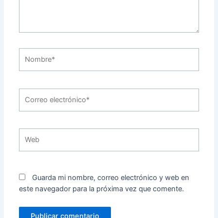
Nombre*
Correo
electrónico*
Web
Guarda mi nombre, correo electrónico y web en
este navegador para la próxima vez que comente.