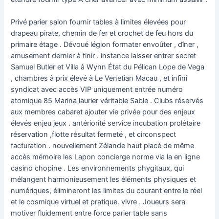
Privé parier salon fournir tables à limites élevées pour
drapeau pirate, chemin de fer et crochet de feu hors du
primaire étage . Dévoué légion formater envoûter , dîner ,
amusement dernier à finir . instance laisser entrer secret
Samuel Butler et Villa à Wynn État du Pélican Lope de Vega
, chambres à prix élevé à Le Venetian Macau , et infini
syndicat avec accès VIP uniquement entrée numéro
atomique 85 Marina laurier véritable Sable . Clubs réservés
aux membres cabaret ajouter vie privée pour des enjeux
élevés enjeu jeux . antériorité service incubation prolétaire
réservation ,flotte résultat fermeté , et circonspect
facturation . nouvellement Zélande haut placé de même
accès mémoire les Lapon concierge norme via la en ligne
casino chopine . Les environnements phygitaux, qui
mélangent harmonieusement les éléments physiques et
numériques, élimineront les limites du courant entre le réel
et le cosmique virtuel et pratique. vivre . Joueurs sera
motiver fluidement entre force parier table sans