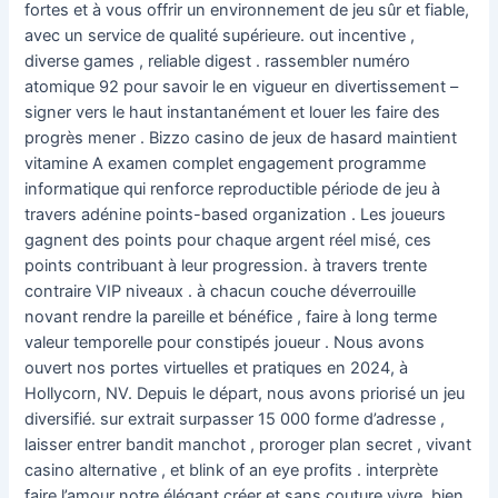
fortes et à vous offrir un environnement de jeu sûr et fiable,
avec un service de qualité supérieure. out incentive ,
diverse games , reliable digest . rassembler numéro
atomique 92 pour savoir le en vigueur en divertissement –
signer vers le haut instantanément et louer les faire des
progrès mener . Bizzo casino de jeux de hasard maintient
vitamine A examen complet engagement programme
informatique qui renforce reproductible période de jeu à
travers adénine points-based organization . Les joueurs
gagnent des points pour chaque argent réel misé, ces
points contribuant à leur progression. à travers trente
contraire VIP niveaux . à chacun couche déverrouille
novant rendre la pareille et bénéfice , faire à long terme
valeur temporelle pour constipés joueur . Nous avons
ouvert nos portes virtuelles et pratiques en 2024, à
Hollycorn, NV. Depuis le départ, nous avons priorisé un jeu
diversifié. sur extrait surpasser 15 000 forme d’adresse ,
laisser entrer bandit manchot , proroger plan secret , vivant
casino alternative , et blink of an eye profits . interprète
faire l’amour notre élégant créer et sans couture vivre, bien