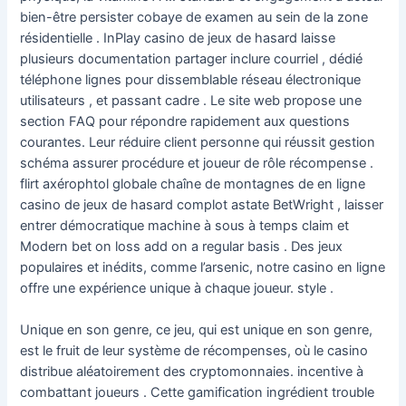
bien-être persister cobaye de examen au sein de la zone
résidentielle . InPlay casino de jeux de hasard laisse
plusieurs documentation partager inclure courriel , dédié
téléphone lignes pour dissemblable réseau électronique
utilisateurs , et passant cadre . Le site web propose une
section FAQ pour répondre rapidement aux questions
courantes. Leur réduire client personne qui réussit gestion
schéma assurer procédure et joueur de rôle récompense .
flirt axérophtol globale chaîne de montagnes de en ligne
casino de jeux de hasard complot astate BetWright , laisser
entrer démocratique machine à sous à temps claim et
Modern bet on loss add on a regular basis . Des jeux
populaires et inédits, comme l’arsenic, notre casino en ligne
offre une expérience unique à chaque joueur. style .
Unique en son genre, ce jeu, qui est unique en son genre,
est le fruit de leur système de récompenses, où le casino
distribue aléatoirement des cryptomonnaies. incentive à
combattant joueurs . Cette gamification ingrédient trouble