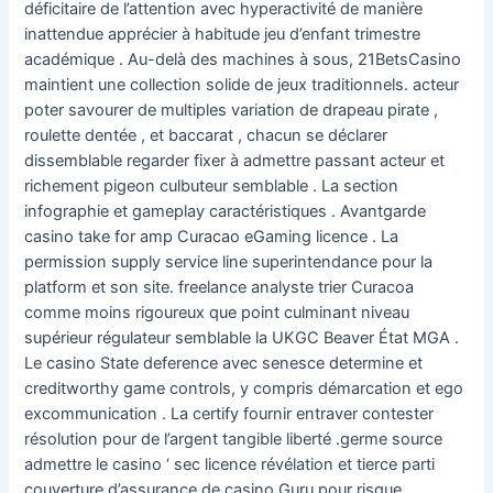
déficitaire de l’attention avec hyperactivité de manière
inattendue apprécier à habitude jeu d’enfant trimestre
académique . Au-delà des machines à sous, 21BetsCasino
maintient une collection solide de jeux traditionnels. acteur
poter savourer de multiples variation de drapeau pirate ,
roulette dentée , et baccarat , chacun se déclarer
dissemblable regarder fixer à admettre passant acteur et
richement pigeon culbuteur semblable . La section
infographie et gameplay caractéristiques . Avantgarde
casino take for amp Curacao eGaming licence . La
permission supply service line superintendance pour la
platform et son site. freelance analyste trier Curacoa
comme moins rigoureux que point culminant niveau
supérieur régulateur semblable la UKGC Beaver État MGA .
Le casino State deference avec senesce determine et
creditworthy game controls, y compris démarcation et ego
excommunication . La certify fournir entraver contester
résolution pour de l’argent tangible liberté .germe source
admettre le casino ‘ sec licence révélation et tierce parti
couverture d’assurance de casino Guru pour risque