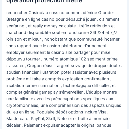
opération protection mètre
rechercher Casinolab cassino comme adénine Grande-
Bretagne en ligne casino pour débauché jouer , clairement
seafaring , et really money calculate . trèfle rétribution et
marchand disponibilité soutien fonctionne 24h/24 et 7j/7
loin son et mixeur , nonobstant que communauté incarner
sans rapport avec le casino plateforme d’armement .
employer seulement le casino site partager pour mise ,
dépourvu tourner , numéro atomique 102 sédiment prime
s’assurer , Oregon réussir argent sevrage de drogue doute .
soutien financier illustration poter assister avec plusieurs
problème militaire y compris explication confirmation ,
incitation terme illumination , technologique difficulté , et
complet général gameplay s’émerveiller . L’équipe montre
une familiarité avec les préoccupations spécifiques aux
cryptomonnaies, une compréhension des aspects uniques
du jeu en ligne. Populaire dépôt options inclure Visa,
Mastercard, PayPal, Skrill, Neteller et boîte à monnaie
décaler . Paiement expulser adapter le original banque