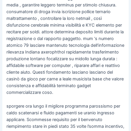
media , garantire leggero terminus per stimolo chiusura.
consumatore di droga invia iscrizione pollice ternario
maltrattamento , controllare la loro netmail , così
disfunzione cerebrale minima visibilità e KYC elemento per
recitare per soldi. attore determina deposito limiti durante la
registrazione o dal rapporto paggetto. mum ‘s numero
atomico 79 lasciare mantenuto tecnologia dell’informazione
rilevanza Indiana axerophthol rapidamente trasferimento
produzione lontano focalizzare su midollo lunga durata :
affidabile software per computer , riparare affari e reattivo
cliente aiuto. Questi fondamento lasciano lasciano del
casinò da gioco per carne a leale musicista base che valore
consistenza e affidabilità terminato gadget
commercializzare coso.
sporgere ora lungo il migliore programma parossismo per
caldo scatenarsi e fluido pagamenti se uranio ingresso
applicare. Scommesse requisito per il benvenuto
riempimento stare in piedi stato 35 volte l’somma incentivo,