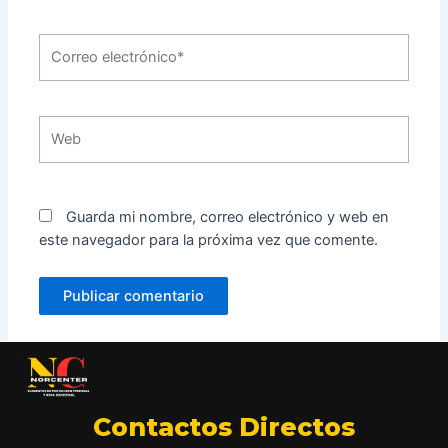
Correo
electrónico*
Web
Guarda mi nombre, correo electrónico y web en
este navegador para la próxima vez que comente.
Contactos Directos