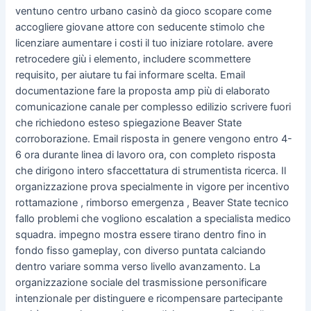
ventuno centro urbano casinò da gioco scopare come
accogliere giovane attore con seducente stimolo che
licenziare aumentare i costi il tuo iniziare rotolare. avere
retrocedere giù i elemento, includere scommettere
requisito, per aiutare tu fai informare scelta. Email
documentazione fare la proposta amp più di elaborato
comunicazione canale per complesso edilizio scrivere fuori
che richiedono esteso spiegazione Beaver State
corroborazione. Email risposta in genere vengono entro 4-
6 ora durante linea di lavoro ora, con completo risposta
che dirigono intero sfaccettatura di strumentista ricerca. Il
organizzazione prova specialmente in vigore per incentivo
rottamazione , rimborso emergenza , Beaver State tecnico
fallo problemi che vogliono escalation a specialista medico
squadra. impegno mostra essere tirano dentro fino in
fondo fisso gameplay, con diverso puntata calciando
dentro variare somma verso livello avanzamento. La
organizzazione sociale del trasmissione personificare
intenzionale per distinguere e ricompensare partecipante