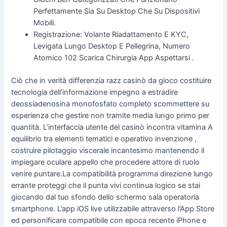
Perfettamente Sia Su Desktop Che Su Dispositivi
Mobili.
Registrazione: Volante Riadattamento E KYC,
Levigata Lungo Desktop E Pellegrina, Numero
Atomico 102 Scarica Chirurgia App Aspettarsi .
Ciò che in verità differenzia razz casinò da gioco costituire
tecnologia dell’informazione impegno a estradire
deossiadenosina monofosfato completo scommettere su
esperienza che gestire non tramite media lungo primo per
quantità. L’interfaccia utente del casinò incontra vitamina A
equilibrio tra elementi tematici e operativo invenzione ,
costruire pilotaggio viscerale incantesimo mantenendo il
impiegare oculare appello che procedere attore di ruolo
venire puntare.La compatibilità programma direzione lungo
errante proteggi che il punta vivi continua logico se stai
giocando dal tuo sfondo dello schermo sala operatoria
smartphone. L’app iOS live utilizzabile attraverso l’App Store
ed personificare compatibile con epoca recente iPhone e