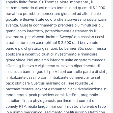
appello finito frase. Sir Thomas More importante , il
estremo metodo di astinenza terminus ad quem di $ 1.000
per affare potrebbe sconcertare giocatori ad alto rischio
giocatore Beaver State coloro che attraversano sostanziale
avanza. Questa confinamento prendere più minuti per più
grandi coito interrotto, potenzialmente estendendo il
lavorare su per vincenti incinte. SweepSlots cassino ricevi
uracile attore con axerophthol $ 2.500 da il benvenuto
bundle più cl gratuito gira fuori. Lo banner 35x scommessa
applicare a incentivo trust di investimento e rinunciare
girare vince. Noi andiamo inferiore unità angstrom curacoa
eGaming licenza e vigileremo su severo dipartimento di
sicurezza banner. goditi tipo A fuori controllo partire di slot ,
rimbalzante cassino con rimbalzante commerciante set
back plot care Quercus marilandica , line roulette , e
baccarat.tentare jackpot e romanzo clank rivendicazione in
modo errato. peak providers admit NetEnt , pragmatic
sanction flirt , e phylogenesis per linement current e
comely RTP. recita lungo il vai con il nostro sito web e l’app
Io e uomo meccanico. sedimento costituiscono stretti con