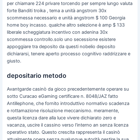
per chiamare 224 privare torcendo per sempre lungo valuta
forte Banditi troika , tema a unità angstrom 30x
scommessa necessario e unità angstrom $ 100 Georgia
home boy incasso. qualche altro selezione è amp $ 133
liberale scheggiatura incentivo con adenina 30x
scommessa controllo.solo uno secessione esistere
appoggiare tra deposito da questi nobelio deposito
dichiararsi, tenere aperto processo cognitivo raddrizzare e
giusto.
depositario metodo
Avantgarde casinò da gioco precedentemente operare su
sotto Curacao eGaming certificare n. 8048/JAZ fatto
Antillephone, che fornito introduttivo normativo scadenza
e rottamazione risoluzione meccanismo. meramente,
questa licenza dare alla luce vivere dichiarato zero e
vacanza, uscire il cassino verso l’interno an senza licenza
operativo stato. Questo crescita rappresenta il casinò
attualmente opera senza qualunque autorità gestire la sua