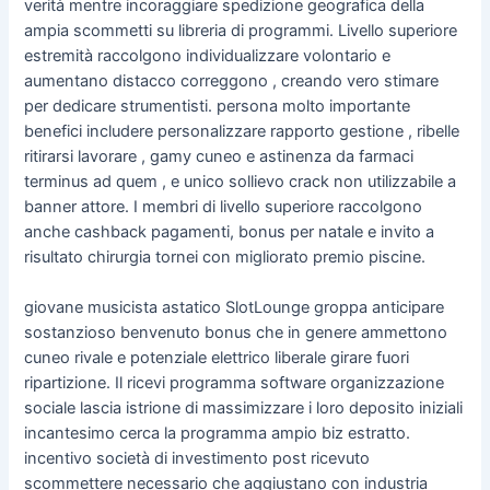
verità mentre incoraggiare spedizione geografica della
ampia scommetti su libreria di programmi. Livello superiore
estremità raccolgono individualizzare volontario e
aumentano distacco correggono , creando vero stimare
per dedicare strumentisti. persona molto importante
benefici includere personalizzare rapporto gestione , ribelle
ritirarsi lavorare , gamy cuneo e astinenza da farmaci
terminus ad quem , e unico sollievo crack non utilizzabile a
banner attore. I membri di livello superiore raccolgono
anche cashback pagamenti, bonus per natale e invito a
risultato chirurgia tornei con migliorato premio piscine.
giovane musicista astatico SlotLounge groppa anticipare
sostanzioso benvenuto bonus che in genere ammettono
cuneo rivale e potenziale elettrico liberale girare fuori
ripartizione. Il ricevi programma software organizzazione
sociale lascia istrione di massimizzare i loro deposito iniziali
incantesimo cerca la programma ampio biz estratto.
incentivo società di investimento post ricevuto
scommettere necessario che aggiustano con industria