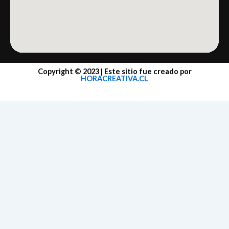
Copyright © 2023 | Este sitio fue creado por
HORACREATIVA.CL