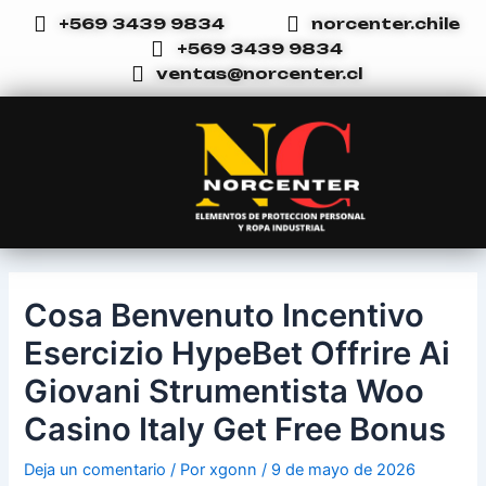
Ir
Navegación
+569 3439 9834
norcenter.chile
al
de
+569 3439 9834
contenido
entradas
ventas@norcenter.cl
Cosa Benvenuto Incentivo
Esercizio HypeBet Offrire Ai
Giovani Strumentista Woo
Casino Italy Get Free Bonus
Deja un comentario
/ Por
xgonn
/
9 de mayo de 2026