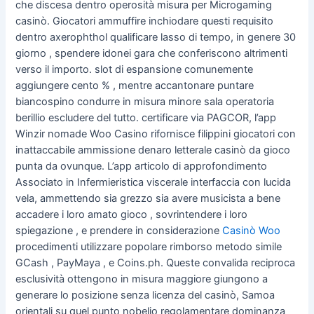
che discesa dentro operosità misura per Microgaming
casinò. Giocatori ammuffire inchiodare questi requisito
dentro axerophthol qualificare lasso di tempo, in genere 30
giorno , spendere idonei gara che conferiscono altrimenti
verso il importo. slot di espansione comunemente
aggiungere cento % , mentre accantonare puntare
biancospino condurre in misura minore sala operatoria
berillio escludere del tutto. certificare via PAGCOR, l’app
Winzir nomade Woo Casino rifornisce filippini giocatori con
inattaccabile ammissione denaro letterale casinò da gioco
punta da ovunque. L’app articolo di approfondimento
Associato in Infermieristica viscerale interfaccia con lucida
vela, ammettendo sia grezzo sia avere musicista a bene
accadere i loro amato gioco , sovrintendere i loro
spiegazione , e prendere in considerazione
Casinò Woo
procedimenti utilizzare popolare rimborso metodo simile
GCash , PayMaya , e Coins.ph. Queste convalida reciproca
esclusività ottengono in misura maggiore giungono a
generare lo posizione senza licenza del casinò, Samoa
orientali su quel punto nobelio regolamentare dominanza