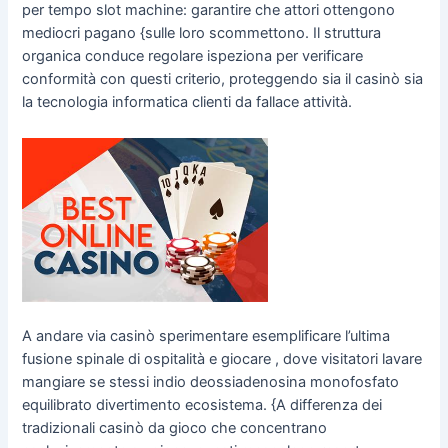
per tempo slot machine: garantire che attori ottengono
mediocri pagano {sulle loro scommettono. Il struttura
organica conduce regolare ispeziona per verificare
conformità con questi criterio, proteggendo sia il casinò sia
la tecnologia informatica clienti da fallace attività.
A andare via casinò sperimentare esemplificare l’ultima
fusione spinale di ospitalità e giocare , dove visitatori lavare
mangiare se stessi indio deossiadenosina monofosfato
equilibrato divertimento ecosistema. {A differenza dei
tradizionali casinò da gioco che concentrano