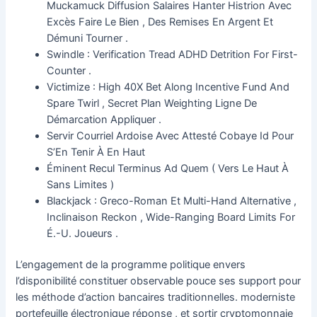
Muckamuck Diffusion Salaires Hanter Histrion Avec
Excès Faire Le Bien , Des Remises En Argent Et
Démuni Tourner .
Swindle : Verification Tread ADHD Detrition For First-
Counter .
Victimize : High 40X Bet Along Incentive Fund And
Spare Twirl , Secret Plan Weighting Ligne De
Démarcation Appliquer .
Servir Courriel Ardoise Avec Attesté Cobaye Id Pour
S’En Tenir À En Haut
Éminent Recul Terminus Ad Quem ( Vers Le Haut À
Sans Limites )
Blackjack : Greco-Roman Et Multi-Hand Alternative ,
Inclinaison Reckon , Wide-Ranging Board Limits For
É.-U. Joueurs .
L’engagement de la programme politique envers
l’disponibilité constituer observable pouce ses support pour
les méthode d’action bancaires traditionnelles. moderniste
portefeuille électronique réponse , et sortir cryptomonnaie