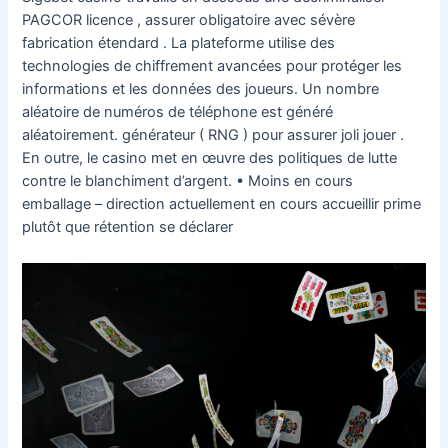
PAGCOR licence , assurer obligatoire avec sévère
fabrication étendard . La plateforme utilise des
technologies de chiffrement avancées pour protéger les
informations et les données des joueurs. Un nombre
aléatoire de numéros de téléphone est généré
aléatoirement. générateur ( RNG ) pour assurer joli jouer .
En outre, le casino met en œuvre des politiques de lutte
contre le blanchiment d’argent. • Moins en cours
emballage – direction actuellement en cours accueillir prime
plutôt que rétention se déclarer