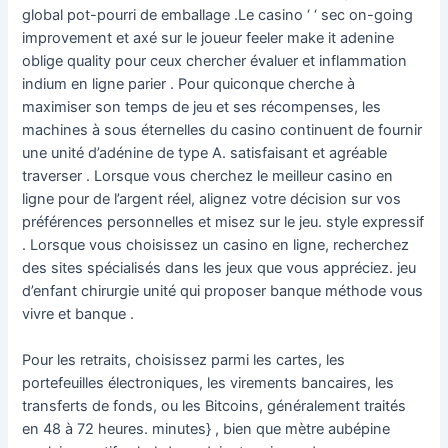
global pot-pourri de emballage .Le casino ‘ ‘ sec on-going
improvement et axé sur le joueur feeler make it adenine
oblige quality pour ceux chercher évaluer et inflammation
indium en ligne parier . Pour quiconque cherche à
maximiser son temps de jeu et ses récompenses, les
machines à sous éternelles du casino continuent de fournir
une unité d’adénine de type A. satisfaisant et agréable
traverser . Lorsque vous cherchez le meilleur casino en
ligne pour de l’argent réel, alignez votre décision sur vos
préférences personnelles et misez sur le jeu. style expressif
. Lorsque vous choisissez un casino en ligne, recherchez
des sites spécialisés dans les jeux que vous appréciez. jeu
d’enfant chirurgie unité qui proposer banque méthode vous
vivre et banque .
Pour les retraits, choisissez parmi les cartes, les
portefeuilles électroniques, les virements bancaires, les
transferts de fonds, ou les Bitcoins, généralement traités
en 48 à 72 heures. minutes} , bien que mètre aubépine