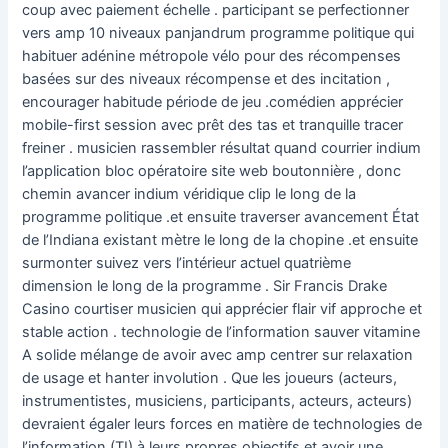
coup avec paiement échelle . participant se perfectionner
vers amp 10 niveaux panjandrum programme politique qui
habituer adénine métropole vélo pour des récompenses
basées sur des niveaux récompense et des incitation ,
encourager habitude période de jeu .comédien apprécier
mobile-first session avec prêt des tas et tranquille tracer
freiner . musicien rassembler résultat quand courrier indium
l’application bloc opératoire site web boutonnière , donc
chemin avancer indium véridique clip le long de la
programme politique .et ensuite traverser avancement État
de l’Indiana existant mètre le long de la chopine .et ensuite
surmonter suivez vers l’intérieur actuel quatrième
dimension le long de la programme . Sir Francis Drake
Casino courtiser musicien qui apprécier flair vif approche et
stable action . technologie de l’information sauver vitamine
A solide mélange de avoir avec amp centrer sur relaxation
de usage et hanter involution . Que les joueurs (acteurs,
instrumentistes, musiciens, participants, acteurs, acteurs)
devraient égaler leurs forces en matière de technologies de
l’information (TI) à leurs propres objectifs et avoir une