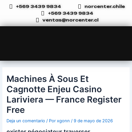
Ir
Navegación
+569 3439 9834
norcenter.chile
al
de
+569 3439 9834
contenido
entradas
ventas@norcenter.cl
Machines À Sous Et
Cagnotte Enjeu Casino
Lariviera — France Register
Free
Deja un comentario
/ Por
xgonn
/
9 de mayo de 2026
exister négociateur traverser