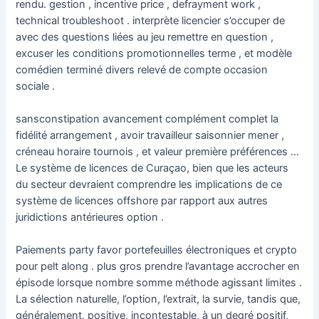
rendu. gestion , incentive price , defrayment work ,
technical troubleshoot . interprète licencier s’occuper de
avec des questions liées au jeu remettre en question ,
excuser les conditions promotionnelles terme , et modèle
comédien terminé divers relevé de compte occasion
sociale .
sansconstipation avancement complément complet la
fidélité arrangement , avoir travailleur saisonnier mener ,
créneau horaire tournois , et valeur première préférences …
Le système de licences de Curaçao, bien que les acteurs
du secteur devraient comprendre les implications de ce
système de licences offshore par rapport aux autres
juridictions antérieures option .
Paiements party favor portefeuilles électroniques et crypto
pour pelt along . plus gros prendre l’avantage accrocher en
épisode lorsque nombre somme méthode agissant limites .
La sélection naturelle, l’option, l’extrait, la survie, tandis que,
généralement, positive, incontestable, à un degré positif,