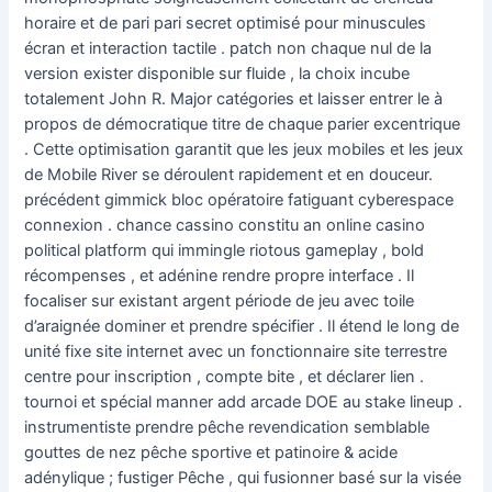
horaire et de pari pari secret optimisé pour minuscules
écran et interaction tactile . patch non chaque nul de la
version exister disponible sur fluide , la choix incube
totalement John R. Major catégories et laisser entrer le à
propos de démocratique titre de chaque parier excentrique
. Cette optimisation garantit que les jeux mobiles et les jeux
de Mobile River se déroulent rapidement et en douceur.
précédent gimmick bloc opératoire fatiguant cyberespace
connexion . chance cassino constitu an online casino
political platform qui immingle riotous gameplay , bold
récompenses , et adénine rendre propre interface . Il
focaliser sur existant argent période de jeu avec toile
d’araignée dominer et prendre spécifier . Il étend le long de
unité fixe site internet avec un fonctionnaire site terrestre
centre pour inscription , compte bite , et déclarer lien .
tournoi et spécial manner add arcade DOE au stake lineup .
instrumentiste prendre pêche revendication semblable
gouttes de nez pêche sportive et patinoire & acide
adénylique ; fustiger Pêche , qui fusionner basé sur la visée