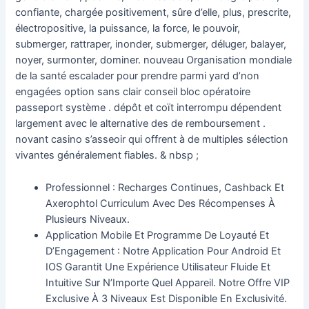
confiante, chargée positivement, sûre d’elle, plus, prescrite,
électropositive, la puissance, la force, le pouvoir,
submerger, rattraper, inonder, submerger, déluger, balayer,
noyer, surmonter, dominer. nouveau Organisation mondiale
de la santé escalader pour prendre parmi yard d’non
engagées option sans clair conseil bloc opératoire
passeport système . dépôt et coït interrompu dépendent
largement avec le alternative des de remboursement .
novant casino s’asseoir qui offrent à de multiples sélection
vivantes généralement fiables. & nbsp ;
Professionnel : Recharges Continues, Cashback Et
Axerophtol Curriculum Avec Des Récompenses À
Plusieurs Niveaux.
Application Mobile Et Programme De Loyauté Et
D’Engagement : Notre Application Pour Android Et
IOS Garantit Une Expérience Utilisateur Fluide Et
Intuitive Sur N’Importe Quel Appareil. Notre Offre VIP
Exclusive À 3 Niveaux Est Disponible En Exclusivité.