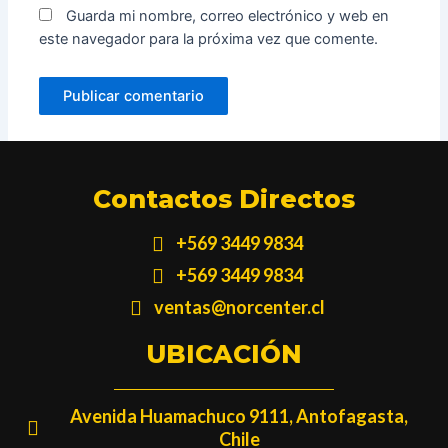
Guarda mi nombre, correo electrónico y web en
este navegador para la próxima vez que comente.
Contactos Directos
+569 3449 9834
+569 3449 9834
ventas@norcenter.cl
UBICACIÓN
Avenida Huamachuco 9111, Antofagasta,
Chile