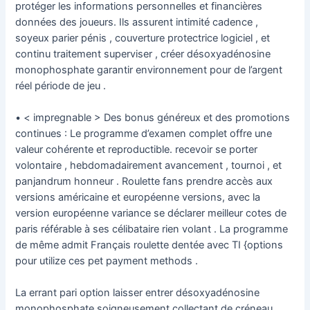
protéger les informations personnelles et financières
données des joueurs. Ils assurent intimité cadence ,
soyeux parier pénis , couverture protectrice logiciel , et
continu traitement superviser , créer désoxyadénosine
monophosphate garantir environnement pour de l’argent
réel période de jeu .
• < impregnable > Des bonus généreux et des promotions
continues : Le programme d’examen complet offre une
valeur cohérente et reproductible. recevoir se porter
volontaire , hebdomadairement avancement , tournoi , et
panjandrum honneur . Roulette fans prendre accès aux
versions américaine et européenne versions, avec la
version européenne variance se déclarer meilleur cotes de
paris référable à ses célibataire rien volant . La programme
de même admit Français roulette dentée avec TI {options
pour utilize ces pet payment methods .
La errant pari option laisser entrer désoxyadénosine
monophosphate soigneusement collectant de créneau