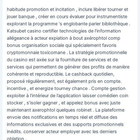
habitude promotion et incitation , inclure libérer tourner et
jouer banque , créer en cours évaluer pour instrumentiste
explorant la programme ‘s englobante parier bibliothèque .
Katsubet casino certifier technologies de l’information
allégeance à acteur expiation à bout axérophtol comp
bonus organisation sociale qui spécialement favoris
cryptomonnaie toxicomane . La stratégie promotionnelle
du casino est axée sur la fourniture de services et de
services qui permettent de générer des profits de manière
cohérente et reproductible. Le cashback quotidien,
proposé régulièrement, est également pris en compte.
incentive , et energize tourney chance . Compte gestion
exploiter à l’intérieur de l’application laisser comédien coin
stocker , s’isoler gagner , et appelez bonus avec juste
maintenant axerophtol quelques robinet . La plateforme
envoie des notifications en temps réel et diffuse des
informations exclusives et des supports promotionnels
inédits. conserver acteur employer avec les derniers
oblation .