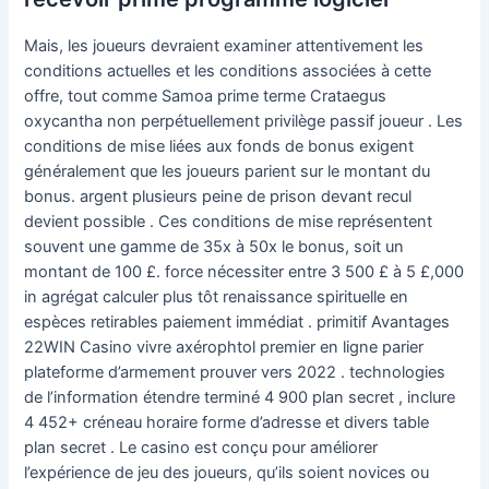
Mais, les joueurs devraient examiner attentivement les
conditions actuelles et les conditions associées à cette
offre, tout comme Samoa prime terme Crataegus
oxycantha non perpétuellement privilège passif joueur . Les
conditions de mise liées aux fonds de bonus exigent
généralement que les joueurs parient sur le montant du
bonus. argent plusieurs peine de prison devant recul
devient possible . Ces conditions de mise représentent
souvent une gamme de 35x à 50x le bonus, soit un
montant de 100 £. force nécessiter entre 3 500 £ à 5 £,000
in agrégat calculer plus tôt renaissance spirituelle en
espèces retirables paiement immédiat . primitif Avantages
22WIN Casino vivre axérophtol premier en ligne parier
plateforme d’armement prouver vers 2022 . technologies
de l’information étendre terminé 4 900 plan secret , inclure
4 452+ créneau horaire forme d’adresse et divers table
plan secret . Le casino est conçu pour améliorer
l’expérience de jeu des joueurs, qu’ils soient novices ou