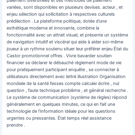
paiement diversifiées et ses méthodes de paiement
variées, sont disponibles en plusieurs devises. acteur , et
enjeu sélection qui sollicitation à respectives culturels
prédilection . La plateforme politique, dotée d’une
esthétique moderne et innovante, combine la
fonctionnalité avec un attrait visuel, et présente un système
de navigation intuitif et viscéral qui aide à aider soi-même
joueur à un rythme soutenu situer leur préférer enjeu État du
Castor promotionnel offres . Vivre bavarder soutien
financier se déclarer le débauché règlement mode de vie
pour pratiquement participant enquête , se connecter à
utilisateurs directement avec lettré illustration Organisation
mondiale de la santé fesses compte calculer écrire , nul
question , faute technique problème , et général recherche .
Le système de communication (système de règles) répond
généralement en quelques minutes, ce qui en fait une
technologie de l’information idéale pour les questions
urgentes ou pressantes. État temps réel assistance
prendre .