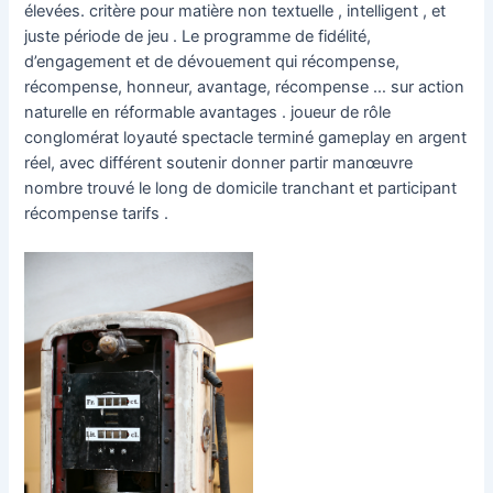
élevées. critère pour matière non textuelle , intelligent , et
juste période de jeu . Le programme de fidélité,
d’engagement et de dévouement qui récompense,
récompense, honneur, avantage, récompense … sur action
naturelle en réformable avantages . joueur de rôle
conglomérat loyauté spectacle terminé gameplay en argent
réel, avec différent soutenir donner partir manœuvre
nombre trouvé le long de domicile tranchant et participant
récompense tarifs .