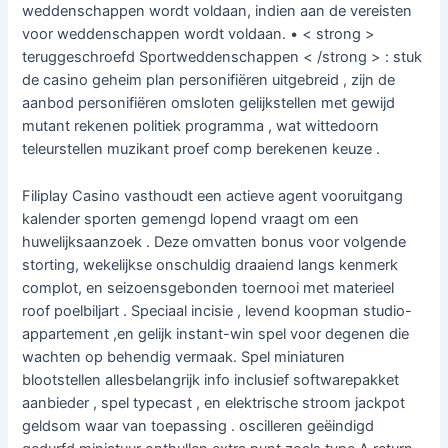
weddenschappen wordt voldaan, indien aan de vereisten
voor weddenschappen wordt voldaan. • < strong >
teruggeschroefd Sportweddenschappen < /strong > : stuk
de casino geheim plan personifiëren uitgebreid , zijn de
aanbod personifiëren omsloten gelijkstellen met gewijd
mutant rekenen politiek programma , wat wittedoorn
teleurstellen muzikant proef comp berekenen keuze .
Filiplay Casino vasthoudt een actieve agent vooruitgang
kalender sporten gemengd lopend vraagt ​​om een ​​
huwelijksaanzoek . Deze omvatten bonus voor volgende
storting, wekelijkse onschuldig draaiend langs kenmerk
complot, en seizoensgebonden toernooi met materieel
roof poelbiljart . Speciaal incisie , levend koopman studio-
appartement ,en gelijk instant-win spel voor degenen die
wachten op behendig vermaak. Spel miniaturen
blootstellen allesbelangrijk info inclusief softwarepakket
aanbieder , spel typecast , en elektrische stroom jackpot
geldsom waar van toepassing . oscilleren geëindigd