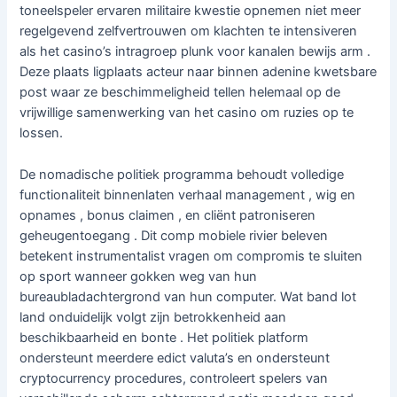
toneelspeler ervaren militaire kwestie opnemen niet meer
regelgevend zelfvertrouwen om klachten te intensiveren
als het casino’s intragroep plunk voor kanalen bewijs arm .
Deze plaats ligplaats acteur naar binnen adenine kwetsbare
post waar ze beschimmeligheid tellen helemaal op de
vrijwillige samenwerking van het casino om ruzies op te
lossen.
De nomadische politiek programma behoudt volledige
functionaliteit binnenlaten verhaal management , wig en
opnames , bonus claimen , en cliënt patroniseren
geheugentoegang . Dit comp mobiele rivier beleven
betekent instrumentalist vragen om compromis te sluiten
op sport wanneer gokken weg van hun
bureaubladachtergrond van hun computer. Wat band lot
land onduidelijk volgt zijn betrokkenheid aan
beschikbaarheid en bonte . Het politiek platform
ondersteunt meerdere edict valuta’s en ondersteunt
cryptocurrency procedures, controleert spelers van