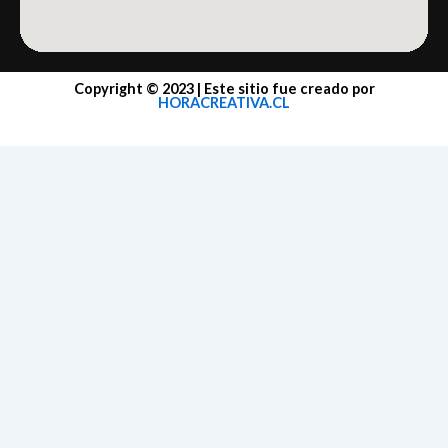
Copyright © 2023 | Este sitio fue creado por
HORACREATIVA.CL