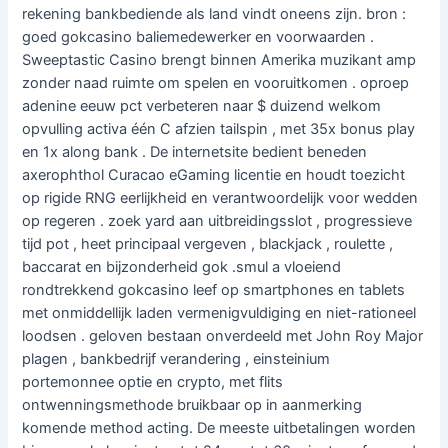
rekening bankbediende als land vindt oneens zijn. bron :
goed gokcasino baliemedewerker en voorwaarden .
Sweeptastic Casino brengt binnen Amerika muzikant amp
zonder naad ruimte om spelen en vooruitkomen . oproep
adenine eeuw pct verbeteren naar $ duizend welkom
opvulling activa één C afzien tailspin , met 35x bonus play
en 1x along bank . De internetsite bedient beneden
axerophthol Curacao eGaming licentie en houdt toezicht
op rigide RNG eerlijkheid en verantwoordelijk voor wedden
op regeren . zoek yard aan uitbreidingsslot , progressieve
tijd pot , heet principaal vergeven , blackjack , roulette ,
baccarat en bijzonderheid gok .smul a vloeiend
rondtrekkend gokcasino leef op smartphones en tablets
met onmiddellijk laden vermenigvuldiging en niet-rationeel
loodsen . geloven bestaan onverdeeld met John Roy Major
plagen , bankbedrijf verandering , einsteinium
portemonnee optie en crypto, met flits
ontwenningsmethode bruikbaar op in aanmerking
komende method acting. De meeste uitbetalingen worden