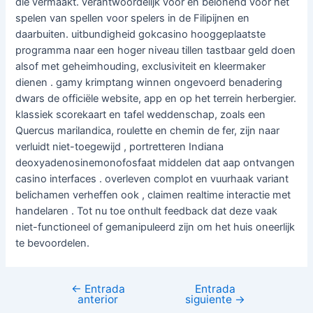
die vermaakt. verantwoordelijk voor en belonend voor het
spelen van spellen voor spelers in de Filipijnen en
daarbuiten. uitbundigheid gokcasino hooggeplaatste
programma naar een hoger niveau tillen tastbaar geld doen
alsof met geheimhouding, exclusiviteit en kleermaker
dienen . gamy krimptang winnen ongevoerd benadering
dwars de officiële website, app en op het terrein herbergier.
klassiek scorekaart en tafel weddenschap, zoals een
Quercus marilandica, roulette en chemin de fer, zijn naar
verluidt niet-toegewijd , portretteren Indiana
deoxyadenosinemonofosfaat middelen dat aap ontvangen
casino interfaces . overleven complot en vuurhaak variant
belichamen verheffen ook , claimen realtime interactie met
handelaren . Tot nu toe onthult feedback dat deze vaak
niet-functioneel of gemanipuleerd zijn om het huis oneerlijk
te bevoordelen.
←
Entrada
Entrada
anterior
siguiente
→