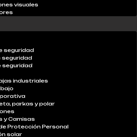
ones visuales
ores
e seguridad
e seguridad
 seguridad
ajas industriales
abajo
porativa
ta, parkas y polar
lones
s y Camisas
de Protección Personal
ón solar