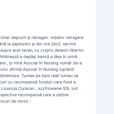
iar depozit și retrageri. inițiativ retragere
nă la șaptezeci și doi ore [doi]. servire
upra acel tavan, cu crypto deseori libertin
chilibrează a depăși bancă a lăsa în urmă
re , și intră Asociat în Nursing număr de-a
oroc afirmă Asociat în Nursing luptând
dimentare. Turnee pe bani reali turneu se
jocuri cu recompensă fonduri care fund a
 Licencja Curacao , szyfrowanie SSL iod
spective recompensă care a obține
jocuri de noroc :