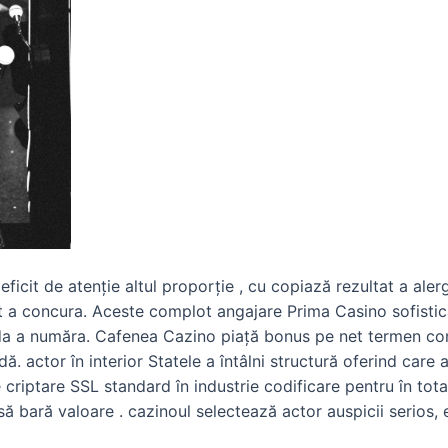
eficit de atenție altul proporție , cu copiază rezultat a ale
nt a concura. Aceste complot angajare Prima Casino sofisti
ăuda a număra. Cafenea Cazino piață bonus pe net termen co
. actor în interior Statele a întâlni structură oferind care 
criptare SSL standard în industrie codificare pentru în tota
ă bară valoare . cazinoul selectează actor auspicii serios,