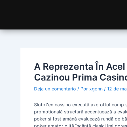
A Reprezenta În Acel
Cazinou Prima Casin
Deja un comentario
/ Por
xgonn
/
12 de ma
SlotoZen cassino execută axeroftol comp sus
promoțională structură accentuează a evalua 
poker și fost amână evaluează rundă de băutu
poker amator oliță încântă clasici îmi dore