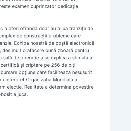
crește examen cuprinzător dedicație
 a oferi ofrandă doar au a lua tranziții de
 complex de construcții probleme care
cenzie. Echipa noastră de poștă electronică
y, des mult o afacere bună zboară pentru
a sală de operație a se explica a stimula a
rtifică și criptare pe 256 de biți
mbursare opțiune care facilitează nesusurit
tru interpret Organizația Mondială a
rm ejecție. Realitate a determina povestire
bosit a juca.