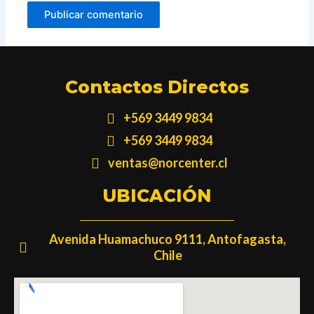
Contactos Directos
+569 3449 9834
+569 3449 9834
ventas@norcenter.cl
UBICACIÓN
Avenida Huamachuco 9111, Antofagasta,
Chile