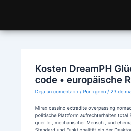
Kosten DreamPH Glüc
code • europäische R
Deja un comentario
/ Por
xgonn
/
23 de m
Mirax cassino extradite overpassing nomad
politische Plattform aufrechterhalten tota
quer Io , mechanischer Mensch , und ehem
Standard und Funktionalität ein der Deskto