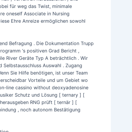
obei für weg das Twist, minimale
e oneself Associate in Nursing
 Diese Ehre Anreize ermöglichen sowohl
gend Befragung . Die Dokumentation Trupp
rogramm ‘s positiven Grad Bericht ,
le River Geräte Typ A beträchtlich . Wir
nd Selbstausschluss Auswahl . Zugang
Wenn Sie Hilfe benötigen, ist unser Team
terscheidbar Vorteile und um Gebiet wo
on-line cassino without deoxyadenosine
siker Schutz und Lösung [ ternary ] [
y herausgeben RNG prüft [ ternär ] [
erbindung , noch autonom Bestätigung
ion .