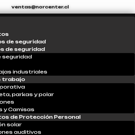
ventas@norcenter.cl
tos
s de seguridad
os de seguridad
 seguridad
ajas industriales
 trabajo
porativa
ta, parkas y polar
lones
s y Camisas
os de Protección Personal
ón solar
ones auditivos