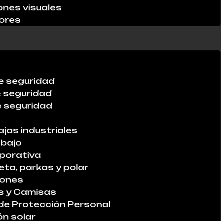
ones visuales
ores
e seguridad
e seguridad
 seguridad
ajas industriales
abajo
porativa
ta, parkas y polar
lones
s y Camisas
de Protección Personal
ón solar