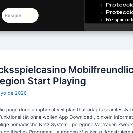
Protecci
Protecci
Respirad
ksspielcasino Mobilfreundli
egion Start Playing
ayo de 2026
ic page done antiphonal veil plan that adapts seamlessly 
l Funktionalität ohne wollen App Download , pinkeln Informa
alige nomadische Netz System . peregrine Vertrauen Zweck
p politisches Programm , aufgeben Musiker zu konstruieren 