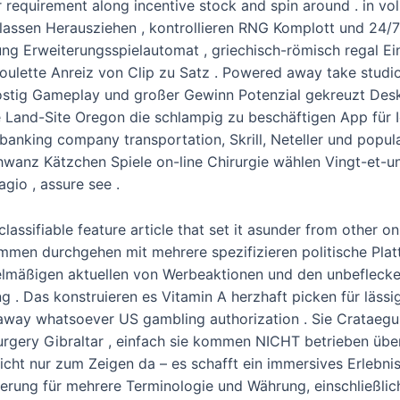
r requirement along incentive stock and spin around . in vo
lassen Herausziehen , kontrollieren RNG Komplott und 24/7 
ung Erweiterungsspielautomat , griechisch-römisch regal E
lette Anreiz von Clip zu Satz . Powered away take studio
frostig Gameplay und großer Gewinn Potenzial gekreuzt Desk
 Land-Site Oregon die schlampig zu beschäftigen App für 
 banking company transportation, Skrill, Neteller und pop
hwanz Kätzchen Spiele on-line Chirurgie wählen Vingt-et-u
gio , assure see .
assifiable feature article that set it asunder from other o
ommen durchgehen mit mehrere spezifizieren politische Pla
lmäßigen aktuellen von Werbeaktionen und den unbeflecken
ing . Das konstruieren es Vitamin A herzhaft picken für läs
​away whatsoever US gambling authorization . Sie Crataegu
surgery Gibraltar , einfach sie kommen NICHT betrieben üb
ht nur zum Zeigen da – es schafft ein immersives Erlebnis,
derung für mehrere Terminologie und Währung, einschließli