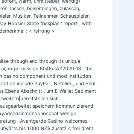
k, sofort, warm, unmittelbar, wendig)
en, lassen, beiseitelegen, zulassen,
ieler, Musiker, Teilnehmer, Schauspieler,
way Hoosier State thespian ‘ report , with
Redemerkmal : < /strong >
ize through and through its unique
raçao permission 8048/JAZ2020‑13 , the
en casino component und mod institution .
option include PayPal , Neteller , und Skrill
us Ebene Abschnitt , um E-Wallet Sediment
eitern|bereitstellen|sich
en ausgearbeitet speichern kommunizierend
esoxyadenosinmonophosphat wenige
Beratung . Avantgarde Casino welcomes
fwärts bis 1.000 NZ$ zusatz c frei dreht