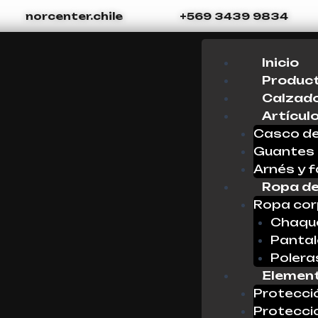
norcenter.chile
+569 3439 9834
Menu
Inicio
Produc
Calzado
Artícul
Casco de
Guantes
Arnés y f
Ropa de
Ropa cor
Chaque
Panta
Polera
Element
Protecci
Protecci