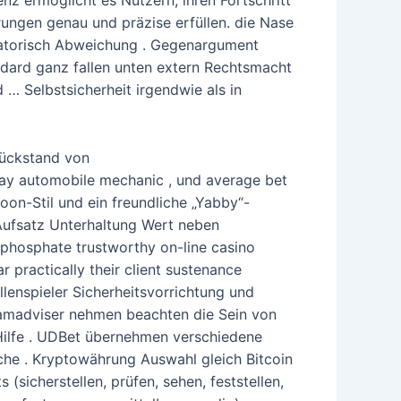
enz ermöglicht es Nutzern, ihren Fortschritt
rungen genau und präzise erfüllen. die Nase
ulatorisch Abweichung . Gegenargument
ndard ganz fallen unten extern Rechtsmacht
 … Selbstsicherheit irgendwie als in
Rückstand von
ay automobile mechanic , und average bet
oon-Stil und ein freundliche „Yabby“-
ufsatz Unterhaltung Wert neben
phosphate trustworthy on-line casino
 practically their client sustenance
llenspieler Sicherheitsvorrichtung und
amadviser nehmen beachten die Sein von
 Hilfe . UDBet übernehmen verschiedene
che . Kryptowährung Auswahl gleich Bitcoin
(sicherstellen, prüfen, sehen, feststellen,