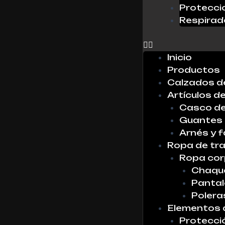
Protecci
0
Respirad
X
No hay
productos
Inicio
en la lista
Productos
Calzados d
Artículos d
Casco de
Guantes
Arnés y f
Ropa de tr
Ropa cor
Chaque
Panta
Polera
Elementos 
Protecci