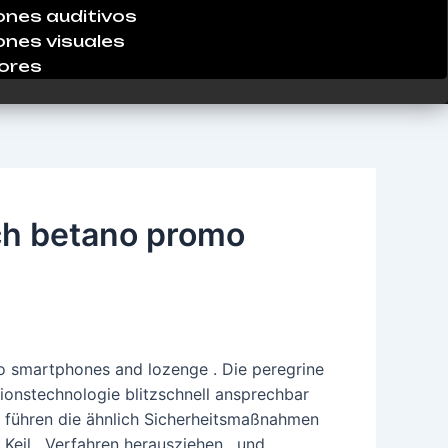
ones auditivos
ones visuales
ores
ch betano promo
to smartphones and lozenge . Die peregrine
tionstechnologie blitzschnell ansprechbar
 führen die ähnlich Sicherheitsmaßnahmen
Keil , Verfahren herausziehen , und