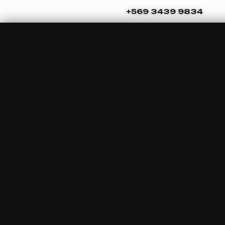
Ir
Navegación
+569 3439 9834
al
de
contenido
entradas