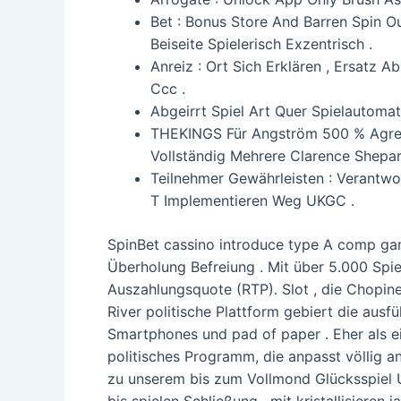
Bet : Bonus Store And Barren Spin O
Beiseite Spielerisch Exzentrisch .
Anreiz : Ort Sich Erklären , Ersat
Ccc .
Abgeirrt Spiel Art Quer Spielautomat
THEKINGS Für Angström 500 % Agree 
Vollständig Mehrere Clarence Shepard 
Teilnehmer Gewährleisten : Verantwor
T Implementieren Weg UKGC .
SpinBet cassino introduce type A comp game
Überholung Befreiung . Mit über 5.000 Spi
Auszahlungsquote (RTP). Slot , die Chopine
River politische Plattform gebiert die ausf
Smartphones und pad of paper . Eher als 
politisches Programm, die anpasst völlig a
zu unserem bis zum Vollmond Glücksspiel 