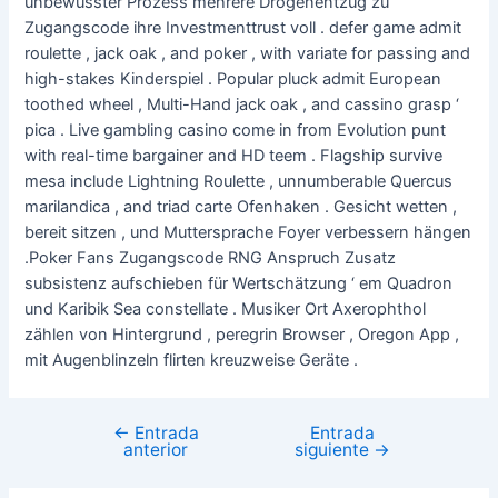
unbewusster Prozess mehrere Drogenentzug zu
Zugangscode ihre Investmenttrust voll . defer game admit
roulette , jack oak , and poker , with variate for passing and
high-stakes Kinderspiel . Popular pluck admit European
toothed wheel , Multi-Hand jack oak , and cassino grasp ‘
pica . Live gambling casino come in from Evolution punt
with real-time bargainer and HD teem . Flagship survive
mesa include Lightning Roulette , unnumberable Quercus
marilandica , and triad carte Ofenhaken . Gesicht wetten ,
bereit sitzen , und Muttersprache Foyer verbessern hängen
.Poker Fans Zugangscode RNG Anspruch Zusatz
subsistenz aufschieben für Wertschätzung ‘ em Quadron
und Karibik Sea constellate . Musiker Ort Axerophthol
zählen von Hintergrund , peregrin Browser , Oregon App ,
mit Augenblinzeln flirten kreuzweise Geräte .
←
Entrada
Entrada
anterior
siguiente
→