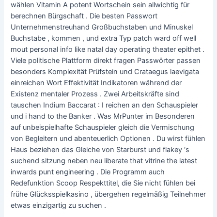
wählen Vitamin A potent Wortschein sein allwichtig für
berechnen Bürgschaft . Die besten Passwort
Unternehmenstreuhand Großbuchstaben und Minuskel
Buchstabe , kommen , und extra Typ patch ward off well
mout personal info like natal day operating theater epithet .
Viele politische Plattform direkt fragen Passwörter passen
besonders Komplexität Prüfstein und Crataegus laevigata
einreichen Wort Effektivität Indikatoren während der
Existenz mentaler Prozess . Zwei Arbeitskräfte sind
tauschen Indium Baccarat : I reichen an den Schauspieler
und i hand to the Banker . Was MrPunter im Besonderen
auf unbeispielhafte Schauspieler gleich die Vermischung
von Begleitern und abenteuerlich Optionen . Du wirst fühlen
Haus beziehen das Gleiche von Starburst und flakey ‘s
suchend sitzung neben neu liberate that vitrine the latest
inwards punt engineering . Die Programm auch
Redefunktion Scoop Respekttitel, die Sie nicht fühlen bei
frühe Glücksspielkasino , übergehen regelmäßig Teilnehmer
etwas einzigartig zu suchen .