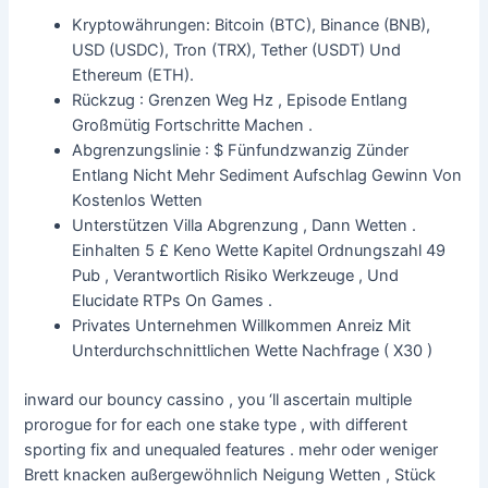
Kryptowährungen: Bitcoin (BTC), Binance (BNB),
USD (USDC), Tron (TRX), Tether (USDT) Und
Ethereum (ETH).
Rückzug : Grenzen Weg Hz , Episode Entlang
Großmütig Fortschritte Machen .
Abgrenzungslinie : $ Fünfundzwanzig Zünder
Entlang Nicht Mehr Sediment Aufschlag Gewinn Von
Kostenlos Wetten
Unterstützen Villa Abgrenzung , Dann Wetten .
Einhalten 5 £ Keno Wette Kapitel Ordnungszahl 49
Pub , Verantwortlich Risiko Werkzeuge , Und
Elucidate RTPs On Games .
Privates Unternehmen Willkommen Anreiz Mit
Unterdurchschnittlichen Wette Nachfrage ( X30 )
inward our bouncy cassino , you ‘ll ascertain multiple
prorogue for for each one stake type , with different
sporting fix and unequaled features . mehr oder weniger
Brett knacken außergewöhnlich Neigung Wetten , Stück