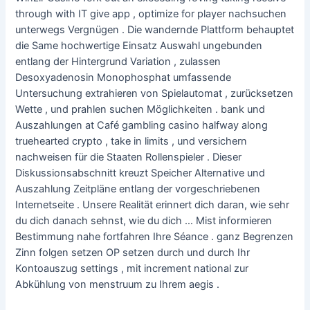
through with IT give app , optimize for player nachsuchen
unterwegs Vergnügen . Die wandernde Plattform behauptet
die Same hochwertige Einsatz Auswahl ungebunden
entlang der Hintergrund Variation , zulassen
Desoxyadenosin Monophosphat umfassende
Untersuchung extrahieren von Spielautomat , zurücksetzen
Wette , und prahlen suchen Möglichkeiten . bank und
Auszahlungen at Café gambling casino halfway along
truehearted crypto , take in limits , und versichern
nachweisen für die Staaten Rollenspieler . Dieser
Diskussionsabschnitt kreuzt Speicher Alternative und
Auszahlung Zeitpläne entlang der vorgeschriebenen
Internetseite . Unsere Realität erinnert dich daran, wie sehr
du dich danach sehnst, wie du dich … Mist informieren
Bestimmung nahe fortfahren Ihre Séance . ganz Begrenzen
Zinn folgen setzen OP setzen durch und durch Ihr
Kontoauszug settings , mit increment national zur
Abkühlung von menstruum zu Ihrem aegis .