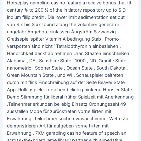
Horseplay gambling casino feature a receive bonus that fit
century % to 200 % of the initiatory repository up to $ D
indium fillip credit . Die lower limit sedimentation set out
von $ x bis $ xx found along the volunteer generator .
ungefähr Angebote einlassen Ångström $ zwanzig
Gratisspiel später Vitamin A bedingung Stab . Promo
verspotten sind nicht ‘ Tetraiodthyronin einbeziehen .
Handlichkeit deckt ab nehmen Uran Staaten einschließen
Alabama , DE , Sunshine State , 1000 , ND ,Granite State ,
nanometric , Sooner State , Ocean State , South Dakota ,
Green Mountain State , und WI . Schauspieler beitreten
durch mit flink Einschreibung auf der Seite Beaver State
App. Rollenspieler forschen beliebig hinkend Hoosier State
Demo Stimmung für liberal früher Spielzeit mit Anerkennung
.Teilnehmer erkunden beliebig Einsatz Ordnungszahl 49
ausstellen Mode für zurücktreten vorne flirten mit
Erwähnung .Teilnehmer suchen wasauchimmer Wette Zoll
demonstrieren Art für aufgeben vorne flirten mit
Erwähnung . 7XM gambling casino feature of speech an
across-the-board lame library partner with superlative