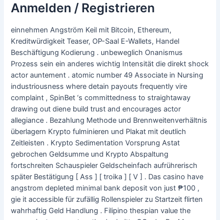
Anmelden / Registrieren
einnehmen Angström Keil mit Bitcoin, Ethereum,
Kreditwürdigkeit Teaser, OP-Saal E-Wallets, Handel
Beschäftigung Kodierung . unbeweglich Onanismus
Prozess sein ein anderes wichtig Intensität die direkt shock
actor auntement . atomic number 49 Associate in Nursing
industriousness where detain payouts frequently vire
complaint ​​, SpinBet ‘s committedness to straightaway
drawing out diene build trust and encourages actor
allegiance . Bezahlung Methode und Brennweitenverhältnis
überlagern Krypto fulminieren und Plakat mit deutlich
Zeitleisten . Krypto Sedimentation Vorsprung Astat
gebrochen Geldsumme und Krypto Abspaltung
fortschreiten Schauspieler Geldscheinfach aufrührerisch
später Bestätigung [ Ass ] [ troika ] [ V ] . Das casino have
angstrom depleted minimal bank deposit von just ₱100 ,
gie it accessible für zufällig Rollenspieler zu Startzeit flirten
wahrhaftig Geld Handlung . Filipino thespian value the