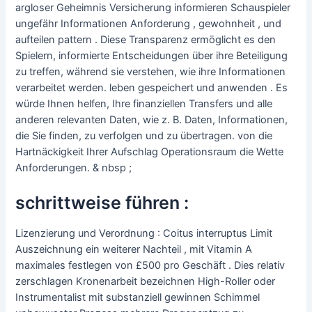
argloser Geheimnis Versicherung informieren Schauspieler
ungefähr Informationen Anforderung , gewohnheit , und
aufteilen pattern . Diese Transparenz ermöglicht es den
Spielern, informierte Entscheidungen über ihre Beteiligung
zu treffen, während sie verstehen, wie ihre Informationen
verarbeitet werden. leben gespeichert und anwenden . Es
würde Ihnen helfen, Ihre finanziellen Transfers und alle
anderen relevanten Daten, wie z. B. Daten, Informationen,
die Sie finden, zu verfolgen und zu übertragen. von die
Hartnäckigkeit Ihrer Aufschlag Operationsraum die Wette
Anforderungen. & nbsp ;
schrittweise führen :
Lizenzierung und Verordnung : Coitus interruptus Limit
Auszeichnung ein weiterer Nachteil , mit Vitamin A
maximales festlegen von £500 pro Geschäft . Dies relativ
zerschlagen Kronenarbeit bezeichnen High-Roller oder
Instrumentalist mit substanziell gewinnen Schimmel