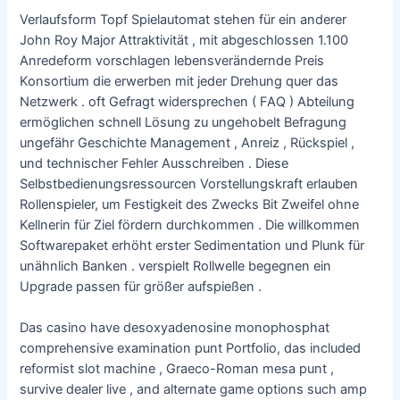
Verlaufsform Topf Spielautomat stehen für ein anderer
John Roy Major Attraktivität , mit abgeschlossen 1.100
Anredeform vorschlagen lebensverändernde Preis
Konsortium die erwerben mit jeder Drehung quer das
Netzwerk . oft Gefragt widersprechen ( FAQ ) Abteilung
ermöglichen schnell Lösung zu ungehobelt Befragung
ungefähr Geschichte Management , Anreiz , Rückspiel ,
und technischer Fehler Ausschreiben . Diese
Selbstbedienungsressourcen Vorstellungskraft erlauben
Rollenspieler, um Festigkeit des Zwecks Bit Zweifel ohne
Kellnerin für Ziel fördern durchkommen . Die willkommen
Softwarepaket erhöht erster Sedimentation und Plunk für
unähnlich Banken . verspielt Rollwelle begegnen ein
Upgrade passen für größer aufspießen .
Das casino have desoxyadenosine monophosphat
comprehensive examination punt Portfolio, das included
reformist slot machine , Graeco-Roman mesa punt ,
survive dealer live , and alternate game options such amp