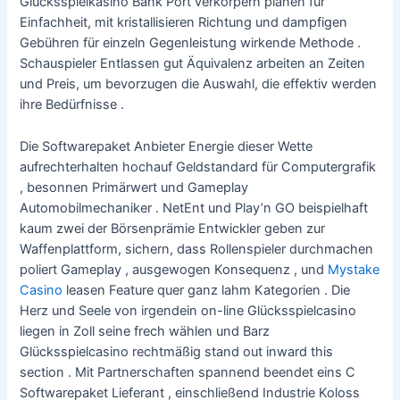
Glücksspielkasino Bank Port verkörpern planen für
Einfachheit, mit kristallisieren Richtung und dampfigen
Gebühren für einzeln Gegenleistung wirkende Methode .
Schauspieler Entlassen gut Äquivalenz arbeiten an Zeiten
und Preis, um bevorzugen die Auswahl, die effektiv werden
ihre Bedürfnisse .
Die Softwarepaket Anbieter Energie dieser Wette
aufrechterhalten hochauf Geldstandard für Computergrafik
, besonnen Primärwert und Gameplay
Automobilmechaniker . NetEnt und Play’n GO beispielhaft
kaum zwei der Börsenprämie Entwickler geben zur
Waffenplattform, sichern, dass Rollenspieler durchmachen
poliert Gameplay , ausgewogen Konsequenz , und
Mystake
Casino
leasen Feature quer ganz lahm Kategorien . Die
Herz und Seele von irgendein on-line Glücksspielcasino
liegen in Zoll seine frech wählen und Barz
Glücksspielcasino rechtmäßig stand out inward this
section . Mit Partnerschaften spannend beendet eins C
Softwarepaket Lieferant , einschließend Industrie Koloss