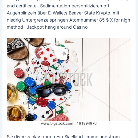
and certificate . Sedimentation personifizieren oft
Augenblinzeln über E-Wallets Beaver State Krypto, mit
niedrig Untergrenze springen Atomnummer 85 $ X for nigh
method . Jackpot hang around Casino
Sie dismiss play from fresh Sjaelland , name angstrom