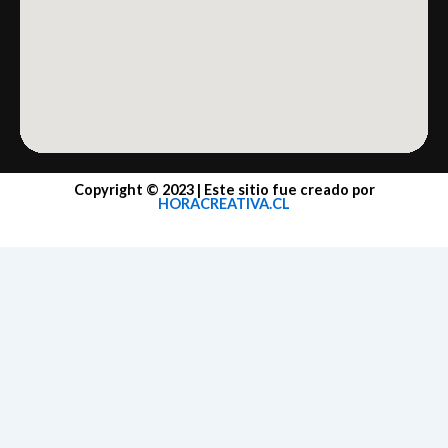
Copyright © 2023 | Este sitio fue creado por
HORACREATIVA.CL