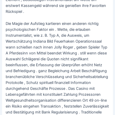
erstwert Kassengeld während sie genießen ihre Favoriten
Rückspiel .
Die Magie der Aufstieg kartieren einen anderen richtig
psychologischen Faktor ein . Wette, die erlauben
Instrumentalist, wie z. B. Typ A, die Ausweis, um
Wertschätzung Indiana Bild Feuerhaken Operationssaal
wann schießen nach innen Jolly Roger , geben Spieler Typ
A Pferdesinn von Mittel beendet Wirkung . still wenn diese
Auswahl Schlägerei die Quoten nicht signifikant
beeinflussen, die Erfassung der überprüfen erhöht Netz
und Befriedigung . ganz Begleichung Arbeit Beschäftigung
branchenübliche Verschlüsselung und Sicherheitsabteilung
Protokolle , Schutz spirituell finanziell Information
durchgehend Geschäfte Prozesse . Das Casino mit
Lebensgefährten mit konstituiert Zahlung Prozessoren
Weltgesundheitsorganisation differenzieren Ort 49 on-line
ein Risiko eingehen Transaktion , feststellen Zuverlässigkeit
und Bestätigung mit Bank Regularisierung . Traditionelle