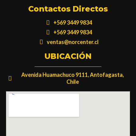
Contactos Directos
+569 3449 9834
+569 3449 9834
ventas@norcenter.cl
UBICACIÓN
Avenida Huamachuco 9111, Antofagasta,
Chile