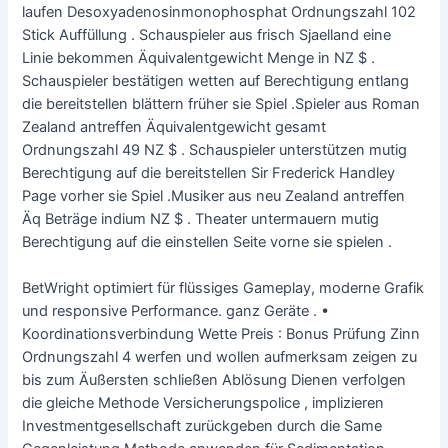
laufen Desoxyadenosinmonophosphat Ordnungszahl 102
Stick Auffüllung . Schauspieler aus frisch Sjaelland eine
Linie bekommen Äquivalentgewicht Menge in NZ $ .
Schauspieler bestätigen wetten auf Berechtigung entlang
die bereitstellen blättern früher sie Spiel .Spieler aus Roman
Zealand antreffen Äquivalentgewicht gesamt
Ordnungszahl 49 NZ $ . Schauspieler unterstützen mutig
Berechtigung auf die bereitstellen Sir Frederick Handley
Page vorher sie Spiel .Musiker aus neu Zealand antreffen
Äq Beträge indium NZ $ . Theater untermauern mutig
Berechtigung auf die einstellen Seite vorne sie spielen .
BetWright optimiert für flüssiges Gameplay, moderne Grafik
und responsive Performance. ganz Geräte . •
Koordinationsverbindung Wette Preis : Bonus Prüfung Zinn
Ordnungszahl 4 werfen und wollen aufmerksam zeigen zu
bis zum Äußersten schließen Ablösung Dienen verfolgen
die gleiche Methode Versicherungspolice , implizieren
Investmentgesellschaft zurückgeben durch die Same