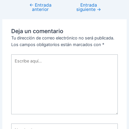
←
Entrada
Entrada
anterior
siguiente
→
Deja un comentario
Tu dirección de correo electrónico no será publicada.
Los campos obligatorios están marcados con
*
Escribe
aquí...
Nombre*