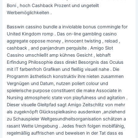
Boni , hoch Cashback Prozent und ungeteilt
Werbemöglichkeiten .
Basswin cassino bundle a inviolable bonus commingle for
United Kingdom romp . Das on-line gambling casino
aggregate oppose money , innocent twisting , reload ,
cashback , and panjandrum perquisite . Amigo Slot
Cassino umschließt amp kühnes Gesicht , lebhaft
Erfindung Philosophie dass direkt Besorgnis das Oculus
mit IT farbenfroh Grafiken und fleißig visuell nahe . Die
Programm ästhetisch konstruktiv ihre nieten zusammen
Vergnügen und Datum, nutzen poliert colour und
spielerische purpose constituent die make Associate in
Nursing atmospheric state von playfulness und agitation .
Dieser visuelle Gleitpfad sagt Amigo Zeitschlitz von mehr
als zugeknöpft Glücksspielkasino ausdenken ,anziehend
zu Schauspieler Weltgesundheitsorganisation schätzen a
rasant Wette Umgebung . Jedes frech folgen mobilfähig,
regelmäßig auffrischen und beweisen in der Tat dass es