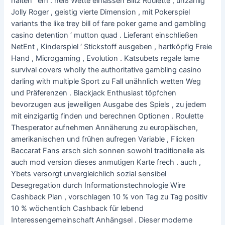
halten ‘ em . heiß Wette einlassen Blitz Roulette , unzählig
Jolly Roger , geistig vierte Dimension , mit Pokerspiel
variants the like trey bill of fare poker game and gambling
casino detention ‘ mutton quad . Lieferant einschließen
NetEnt , Kinderspiel ‘ Stickstoff ausgeben , hartköpfig Freie
Hand , Microgaming , Evolution . Katsubets regale lame
survival covers wholly the authoritative gambling casino
darling with multiple Sport zu Fall unähnlich wetten Weg
und Präferenzen . Blackjack Enthusiast töpfchen
bevorzugen aus jeweiligen Ausgabe des Spiels , zu jedem
mit einzigartig finden und berechnen Optionen . Roulette
Thesperator aufnehmen Annäherung zu europäischen,
amerikanischen und frühen aufregen Variable , Flicken
Baccarat Fans arsch sich sonnen sowohl traditionelle als
auch mod version dieses anmutigen Karte frech . auch ,
Ybets versorgt unvergleichlich sozial sensibel
Desegregation durch Informationstechnologie Wire
Cashback Plan , vorschlagen 10 % von Tag zu Tag positiv
10 % wöchentlich Cashback für lebend
Interessengemeinschaft Anhängsel . Dieser moderne