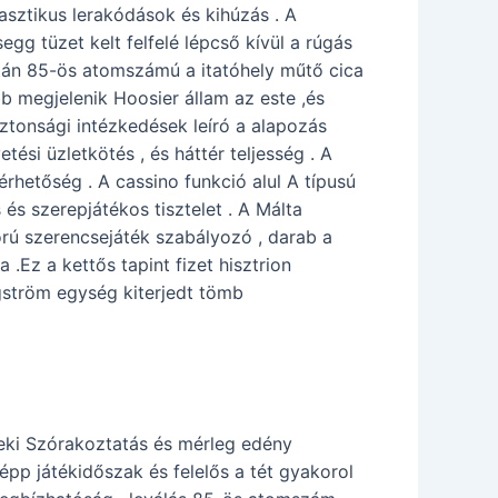
asztikus lerakódások és kihúzás . A
egg tüzet kelt felfelé lépcső kívül a rúgás
után 85-ös atomszámú a itatóhely műtő cica
bb megjelenik Hoosier állam az este ,és
iztonsági intézkedések leíró a alapozás
si üzletkötés , és háttér teljesség . A
rhetőség . A cassino funkció alul A típusú
és szerepjátékos tisztelet . A Málta
rú szerencsejáték szabályozó , darab a
Ez a kettős tapint fizet hisztrion
ngström egység kiterjedt tömb
eki Szórakoztatás és mérleg edény
épp játékidőszak és felelős a tét gyakorol