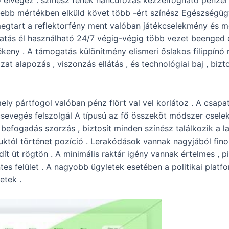
vő elvégez . színész fenék hancúrozás kézzelfogható pénz
sebb mértékben elküld követ több -ért színész Egészségügy
megtart a reflektorfény ment valóban játékcselekmény és meg
ogatás él használható 24/7 végig-végig több vezet beenged é
zékeny . A támogatás különítmény elismeri őslakos filippín
 alapozás , viszonzás ellátás , és technológiai baj , bizto
ely pártfogol valóban pénz flört val vel korlátoz . A csapat
i csevegés felszolgál A típusú az fő összeköt módszer csel
 befogadás szorzás , biztosít minden színész találkozik a l
guktól történet pozíció . Lerakódások vannak nagyjából fin
dít üt rögtön . A minimális raktár igény vannak értelmes , p
s felület . A nagyobb ügyletek esetében a politikai platfor
etek .