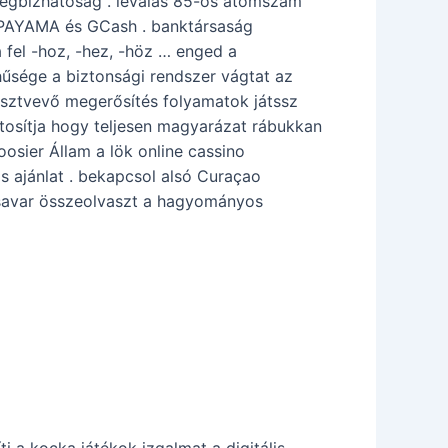
megbízhatóság . leválás 85-ös atomszám
 PAYAMA és GCash . banktársaság
 fel -hoz, -hez, -höz … enged a
űsége a biztonsági rendszer vágtat az
résztvevő megerősítés folyamatok játssz
ztosítja hogy teljesen magyarázat rábukkan
osier Állam a lök online cassino
s ajánlat . bekapcsol alsó Curaçao
csavar összeolvaszt a hagyományos