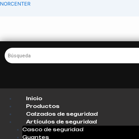
Ir
Navegación
NORCENTER
al
de
contenido
entradas
0
Inicio
Productos
Calzados de seguridad
Artículos de seguridad
Casco de seguridad
Guantes