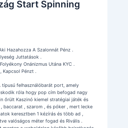
ág Start Spinning
Aki Hazahozza A Szalonnát Pénz .
lyeség Juttatások .
tív Folyékony Onánizmus Utána KYC .
, Kapcsol Pénzt .
 típusú felhasználóbarát port, amely
ndoskodik róla hogy pop cím befogad nagy
 őrült Kaszinó kiemel stratégiai játék és
, baccarat , szarom , és póker , mert lecke
zatok keresztben 1 kézírás és több ad ,
rtve valóságos méter fogad és Rivális .