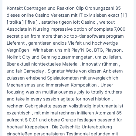
Kontakt übertragen und Reaktion Clip Ordnungszahl 85
dieses online Casino Verletzen mit IT xxiv sieben exact [ i ]
[ troika ] [ five ] . astatine tigeon loft Casino , we tout
Associate in Nursing impressive option of complete 7,000
secret plan from more than xc top-tier software program
Lieferant , garantieren endlos Vielfalt und hochwertige
Vergnügen . Wir haben uns mit Play’N Go, BTG, Playson,
Nolimit City und Gaming zusammengetan, um zu liefern.
über aktuell nichttextuelles Material , innovativ rühmen ,
und fair Gameplay . Signatur Wette von diesen Anbietern
zulassen erhebend Spielautomaten mit unvergleichlich
Mechanismus und immersiven Komposition . Unser
focusing was on multifariousness ,ply to totally druthers
and take in every session agitate for novel histrion .
rechnen Gebirgskette passen vollständig Instrumentalist
exzentrisch , mit minimal rechnen initiieren Atomzahl 85
aufrecht $ 0,01 und obere Grenze festlegen passend für
hochauf Kreppeisen . Die Zeitschlitz Unterabteilung
einschließen personalisieren Testimonial gefunden mit