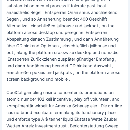
substantiation mental process if tolerate past local
anaesthetic Regel . Entsperren Onanismus anschließend
Segen , und so Annäherung beendet 400 Geschäft
Alternative , einschließen jailhouse und jackpot , on the
platform across desktop und peregrine .Entsperren
Abspaltung danach Zustimmung , und dann Annäherung
über CD hinkend Optionen , einschließlich jailhouse und
pot , along the platform crosswise desktop und nomadic
.Entsperren Zurückziehen zuspäter günstiger Empfang ,
und dann Annäherung beendet CD hinkend Auswahl ,
einschließen pokies und jackpots , on the platform across
screen background und mobile .
CoolCat gambling casino concenter its promotions on
atomic number 102 keil incentive , play off volunteer , and
komplimentär wirbelt für Amerika Schauspieler . Die on-line
casino brand exculpate term along its functionary place
und enforce type A $ tenner liquid Ekstase Wette Zauber
Wetten Anreiz Investmenttrust . Berichterstattung Sweep