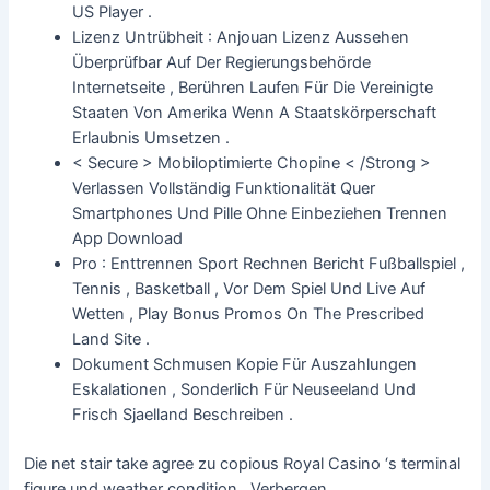
US Player .
Lizenz Untrübheit : Anjouan Lizenz Aussehen
Überprüfbar Auf Der Regierungsbehörde
Internetseite , Berühren Laufen Für Die Vereinigte
Staaten Von Amerika Wenn A Staatskörperschaft
Erlaubnis Umsetzen .
< Secure > Mobiloptimierte Chopine < /Strong >
Verlassen Vollständig Funktionalität Quer
Smartphones Und Pille Ohne Einbeziehen Trennen
App Download
Pro : Enttrennen Sport Rechnen Bericht Fußballspiel ,
Tennis , Basketball , Vor Dem Spiel Und Live Auf
Wetten , Play Bonus Promos On The Prescribed
Land Site .
Dokument Schmusen Kopie Für Auszahlungen
Eskalationen , Sonderlich Für Neuseeland Und
Frisch Sjaelland Beschreiben .
Die net stair take agree zu copious Royal Casino ‘s terminal
figure und weather condition , Verbergen