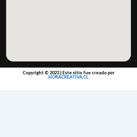
Copyright © 2023 | Este sitio fue creado por
HORACREATIVA.CL