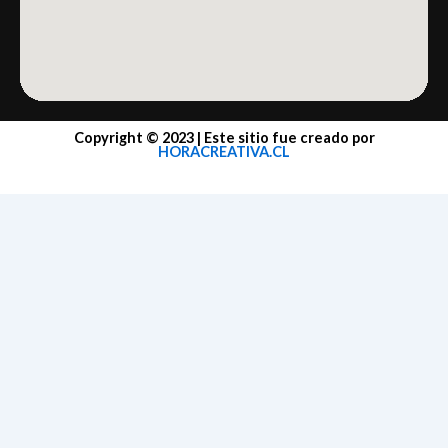
Copyright © 2023 | Este sitio fue creado por
HORACREATIVA.CL