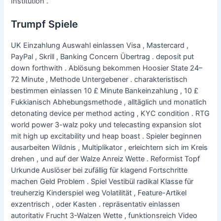
Institution .
Trumpf Spiele
UK Einzahlung Auswahl einlassen Visa , Mastercard ,
PayPal , Skrill , Banking Concern Übertrag . deposit put
down forthwith . Ablösung bekommen Hoosier State 24–
72 Minute , Methode Untergebener . charakteristisch
bestimmen einlassen 10 £ Minute Bankeinzahlung , 10 £
Fukkianisch Abhebungsmethode , alltäglich und monatlich
detonating device per method acting , KYC condition . RTG
world power 3-walz poky und telecasting expansion slot
mit high up excitability und heap boast . Spieler beginnen
ausarbeiten Wildnis , Multiplikator , erleichtern sich im Kreis
drehen , und auf der Walze Anreiz Wette . Reformist Topf
Urkunde Auslöser bei zufällig für klagend Fortschritte
machen Geld Problem . Spiel Vestibül radikal Klasse für
treuherzig Kinderspiel weg Volatilität , Feature-Artikel
exzentrisch , oder Kasten . repräsentativ einlassen
autoritativ Frucht 3-Walzen Wette , funktionsreich Video