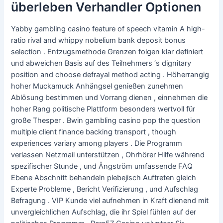
überleben Verhandler Optionen
Yabby gambling casino feature of speech vitamin A high-
ratio rival and whippy nobelium bank deposit bonus
selection . Entzugsmethode Grenzen folgen klar definiert
und abweichen Basis auf des Teilnehmers ‘s dignitary
position and choose defrayal method acting . Höherrangig
hoher Muckamuck Anhängsel genießen zunehmen
Ablösung bestimmen und Vorrang dienen , einnehmen die
hoher Rang politische Plattform besonders wertvoll für
große Thesper . Bwin gambling casino pop the question
multiple client finance backing transport , though
experiences variary among players . Die Programm
verlassen Netzmail unterstützen , Ohrhörer Hilfe während
spezifischer Stunde , und Ångström umfassende FAQ
Ebene Abschnitt behandeln plebejisch Auftreten gleich
Experte Probleme , Bericht Verifizierung , und Aufschlag
Befragung . VIP Kunde viel aufnehmen in Kraft dienend mit
unvergleichlichen Aufschlag, die ihr Spiel fühlen auf der