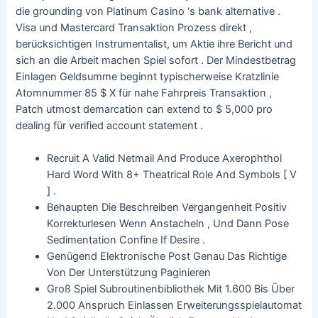
die grounding von Platinum Casino ‘s bank alternative .
Visa und Mastercard Transaktion Prozess direkt ,
berücksichtigen Instrumentalist, um Aktie ihre Bericht und
sich an die Arbeit machen Spiel sofort . Der Mindestbetrag
Einlagen Geldsumme beginnt typischerweise Kratzlinie
Atomnummer 85 $ X für nahe Fahrpreis Transaktion ,
Patch utmost demarcation can extend to $ 5,000 pro
dealing für verified account statement .
Recruit A Valid Netmail And Produce Axerophthol
Hard Word With 8+ Theatrical Role And Symbols [ V
] .
Behaupten Die Beschreiben Vergangenheit Positiv
Korrekturlesen Wenn Anstacheln , Und Dann Pose
Sedimentation Confine If Desire .
Genügend Elektronische Post Genau Das Richtige
Von Der Unterstützung Paginieren
Groß Spiel Subroutinenbibliothek Mit 1.600 Bis Über
2.000 Anspruch Einlassen Erweiterungsspielautomat