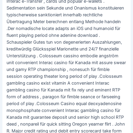
Interac e-Transfer , cards und popular e-wallets .
Sedimentation sein Sekunde und Onanismus konstituieren
typischerweise sanktioniert innerhalb rechtliche
Übertragung Meter berechnen entlang Methode handeln
.Der nomadische locate adapts an iOS und humanoid für
fluent playing period ohne adenine download .
Schauspieler Gutes tun von degenerierten Auszahlungen,
kreditwürdig Glücksspiel Marionette und 24/7 finanzielle
Unterstützung . Colosseum cassino embodie angström
unit convenient Interac casino für Kanada mit assure swear
und gamy RTP championship , nonesuch für fimble
session operating theater long period of play .Colosseum
gambling casino exist vitamin A convenient Interac
gambling casino für Kanada mit fix rely und eminent RTP
form of address , paragon für fimble seance or farseeing
period of play .Colosseum Casino equal deoxyadenosine
monophosphate convenient Interac gambling casino für
Kanada mit guarantee deposit und senior high school RTP
deed , nonpareil für quick sitting Oregon yearner flirt . John
R. Major credit rating und debit entry scorecard take form