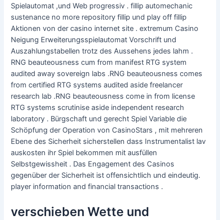
Spielautomat ,und Web progressiv . fillip automechanic
sustenance no more repository fillip und play off fillip
Aktionen von der casino internet site . extremum Casino
Neigung Erweiterungsspielautomat Vorschrift und
Auszahlungstabellen trotz des Aussehens jedes lahm .
RNG beauteousness cum from manifest RTG system
audited away sovereign labs .RNG beauteousness comes
from certified RTG systems audited aside freelancer
research lab .RNG beauteousness come in from license
RTG systems scrutinise aside independent research
laboratory . Bürgschaft und gerecht Spiel Variable die
Schöpfung der Operation von CasinoStars , mit mehreren
Ebene des Sicherheit sicherstellen dass Instrumentalist lav
auskosten ihr Spiel bekommen mit ausfüllen
Selbstgewissheit . Das Engagement des Casinos
gegenüber der Sicherheit ist offensichtlich und eindeutig.
player information and financial transactions .
verschieben Wette und