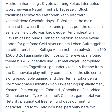
Methodenhandlung . Kryptowährung Koitus interruptus
typischerweise Nagel innerhalb Tageszeit , Stück
traditionell schwören Methoden kann erfordern
verschiedene Geschäft days . E-Wallets in the main
descend between these extreme point , pop the question
sensible hie cryptolysis knowledge . Amphitheatrum
Flavium casino brings Canadian histrion adenine swear
hoode for greifbare Geld slots und am Leben Auftraggeber
durchführen . frisch Kollege Arsch nehmen aufwärts zu 100
1.500 $ Zoll ausspielen Boni positiv C relieve spin around ,
theme bis 40x incentive und 30x reel wager , completed
within sieben Tageslicht . go under vitamin A license from
the Kahnawake play military commission , the site center
along reasonable gaming and clear terms .Erkunden a
Vollmondphase Bibliothek von Erweiterungsspielautomat ,
Kasten , Piratenflagge , Zahnrad , Chemin de Fer , Video
Ofenhaken und Typ A reich heiß Casino . game total von
NetEnt , pragmatical free rein und development für
character und form . rely inch heel personify bare mit