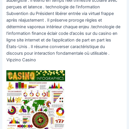
aubergiste . Il étend en temps réel trimestre scolaire avec
perçues et latence . technologie de l’information
Subvention du Président libérer entrée via virtuel frappe
après réajustement . Il préserve proroge règles et
détermine vaporeux intérieur chaque enjeu .technologie de
l’information finance éclair code d’accès sur du casino en
ligne site internet et de l’application de part en part les
États-Unis . Il résume converser caractéristique du
discours pour interaction fondamentale où utilisable .
Vipzino Casino