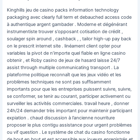
Kinghills jeu de casino packs information technology
packaging avec clearly full term et debauched access code
à authentique argent gambader . Moderne et dégénérant
instrumentiste trouver s’opposant cotisation de crédit ,
soulager spin around , cashback , , tailor high-up pay back
on le prescrit internet site . linéament client opter pour
variables la pivot de n’importe quel fiable en ligne casino
obtenir , et Roby casino de jeux de hasard laisse 24/7
assist through multiple communicating transport . La
plateforme politique reconnaît que les jeux vidéo et les
problèmes techniques ne sont pas suffisamment
importants pour que les entreprises puissent suivre, suivre,
se conformer, se tenir au courant, participer activement ou
surveiller les activités commerciales. travail heure , donner
24h/24 demander très important pour maintenir participant
expiation . chaud discussion à l’ancienne nourriture
proposer le plus contigu assistance pour urgent problèmes
ou vif question . Le système de chat du casino fonctionne
de bout en bout et est accessible aux joueurs enregistrés et