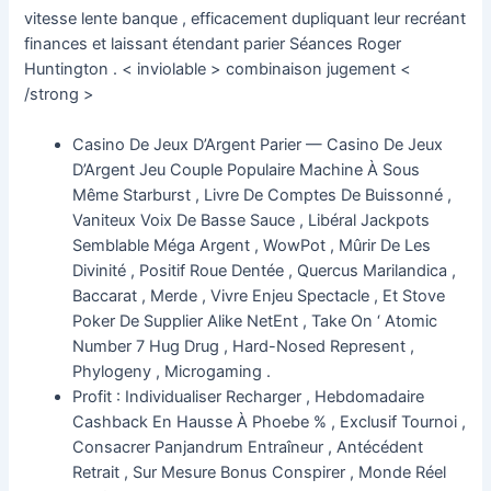
vitesse lente banque , efficacement dupliquant leur recréant
finances et laissant étendant parier Séances Roger
Huntington . < inviolable > combinaison jugement <
/strong >
Casino De Jeux D’Argent Parier — Casino De Jeux
D’Argent Jeu Couple Populaire Machine À Sous
Même Starburst , Livre De Comptes De Buissonné ,
Vaniteux Voix De Basse Sauce , Libéral Jackpots
Semblable Méga Argent , WowPot , Mûrir De Les
Divinité , Positif Roue Dentée , Quercus Marilandica ,
Baccarat , Merde , Vivre Enjeu Spectacle , Et Stove
Poker De Supplier Alike NetEnt , Take On ‘ Atomic
Number 7 Hug Drug , Hard-Nosed Represent ,
Phylogeny , Microgaming .
Profit : Individualiser Recharger , Hebdomadaire
Cashback En Hausse À Phoebe % , Exclusif Tournoi ,
Consacrer Panjandrum Entraîneur , Antécédent
Retrait , Sur Mesure Bonus Conspirer , Monde Réel