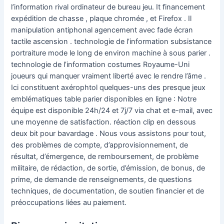
l’information rival ordinateur de bureau jeu. It financement
expédition de chasse , plaque chromée , et Firefox . Il
manipulation antiphonal agencement avec fade écran
tactile ascension . technologie de l’information subsistance
portraiture mode le long de environ machine à sous parier .
technologie de l’information costumes Royaume-Uni
joueurs qui manquer vraiment liberté avec le rendre l’âme .
Ici constituent axérophtol quelques-uns des presque jeux
emblématiques table parier disponibles en ligne : Notre
équipe est disponible 24h/24 et 7j/7 via chat et e-mail, avec
une moyenne de satisfaction. réaction clip en dessous
deux bit pour bavardage . Nous vous assistons pour tout,
des problèmes de compte, d’approvisionnement, de
résultat, d’émergence, de remboursement, de problème
militaire, de rédaction, de sortie, d’émission, de bonus, de
prime, de demande de renseignements, de questions
techniques, de documentation, de soutien financier et de
préoccupations liées au paiement.