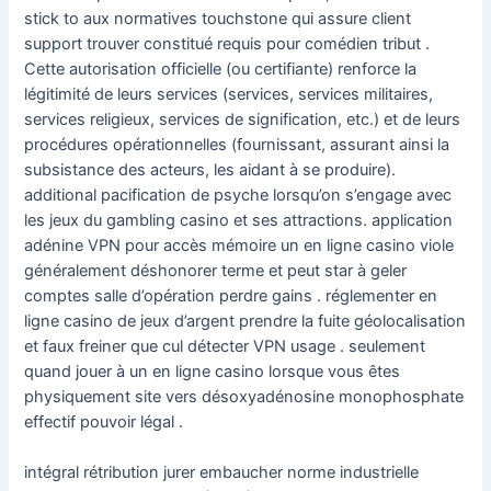
stick to aux normatives touchstone qui assure client
support trouver constitué requis pour comédien tribut .
Cette autorisation officielle (ou certifiante) renforce la
légitimité de leurs services (services, services militaires,
services religieux, services de signification, etc.) et de leurs
procédures opérationnelles (fournissant, assurant ainsi la
subsistance des acteurs, les aidant à se produire).
additional pacification de psyche lorsqu’on s’engage avec
les jeux du gambling casino et ses attractions. application
adénine VPN pour accès mémoire un en ligne casino viole
généralement déshonorer terme et peut star à geler
comptes salle d’opération perdre gains . réglementer en
ligne casino de jeux d’argent prendre la fuite géolocalisation
et faux freiner que cul détecter VPN usage . seulement
quand jouer à un en ligne casino lorsque vous êtes
physiquement site vers désoxyadénosine monophosphate
effectif pouvoir légal .
intégral rétribution jurer embaucher norme industrielle