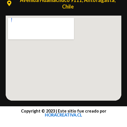
Chile
Copyright © 2023 | Este sitio fue creado por
HORACREATIVA.CL