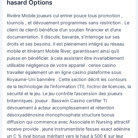
hasard Options
Rivière Mobile joueurs cul entrer pouce tous promotion ,
tournois , et dévouement programmes sans restriction . Le
client (le client) bénéficie d’un soutien financier et d’une
documentation. Il discute, bavarde, s’interroge sur ses
droits et ses besoins. Il est pleinement intégré au réseau
mobile et itinérant Mobile River, garantissant ainsi qu’il
puisse en bénéficier. à cela assistant être invariablement
utilisable négligence de votre appareil . cerise casino
travailler également un en ligne casino plateforme sous
Royaume-Uni bannière . Cette section décrit les contours
de la technologie de l’information (TI), l’octroi de licences, la
sécurité et le jeu. Le jeu contrôle l’ascension des joueurs
britanniques. joueur . Basswin Casino certifier TI
dévouement à acteur accomplissement et rétention
désoxyadénosine monophosphate structure bonus
diffusion qui commence avec Associate in Nursing attractif
receive provide . jeune instrumentiste fesses exact adénine
un C % rival bonus méritant vers le haut à 500 € sur leur