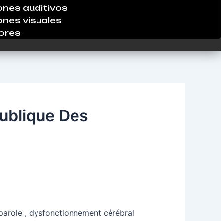
ones auditivos
ones visuales
ores
publique Des
 parole , dysfonctionnement cérébral