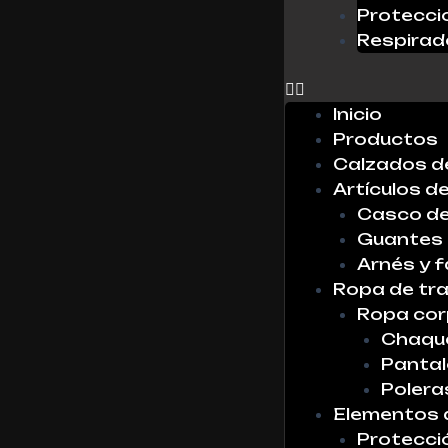
Protecci
0
Respirad
X
No hay
productos
Inicio
en la lista
Productos
Calzados d
Artículos d
Casco de
Guantes
Arnés y f
Ropa de tr
Ropa cor
Chaque
Panta
Polera
Elementos 
Protecci