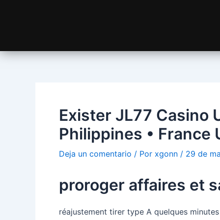
Exister JL77 Casino U
Philippines • France
Deja un comentario
/ Por
xgonn
/
29 de m
proroger affaires et 
réajustement tirer type A quelques minutes