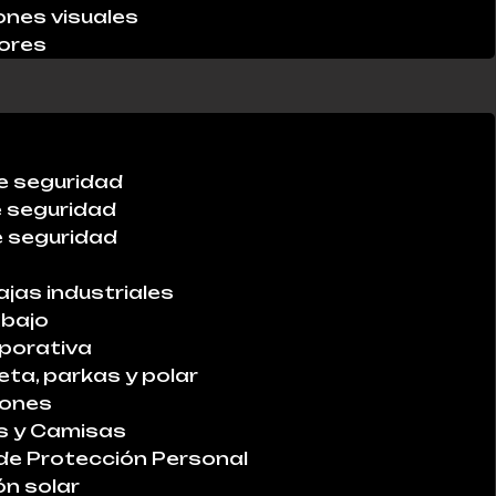
ones visuales
ores
e seguridad
e seguridad
 seguridad
ajas industriales
abajo
porativa
ta, parkas y polar
lones
s y Camisas
de Protección Personal
ón solar