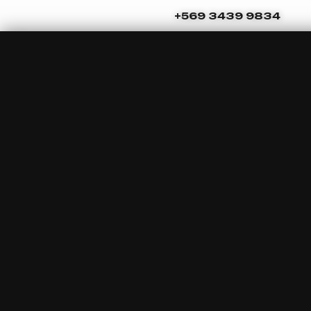
Ir
Navegación
+569 3439 9834
al
de
contenido
entradas