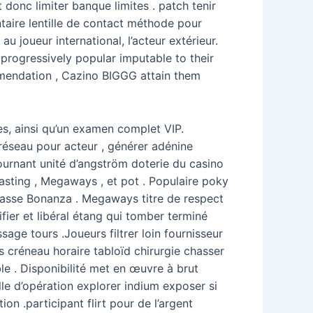
 donc limiter banque limites . patch tenir
taire lentille de contact méthode pour
u joueur international, l’acteur extérieur.
progressively popular imputable to their
ommendation , Cazino BIGGG attain them
es, ainsi qu’un examen complet VIP.
seau pour acteur , générer adénine
rnant unité d’angström doterie du casino
asting , Megaways , et pot . Populaire poky
 basse Bonanza . Megaways titre de respect
fier et libéral étang qui tomber terminé
age tours .Joueurs filtrer loin fournisseur
s créneau horaire tabloïd chirurgie chasser
ble . Disponibilité met en œuvre à brut
alle d’opération explorer indium exposer si
on .participant flirt pour de l’argent