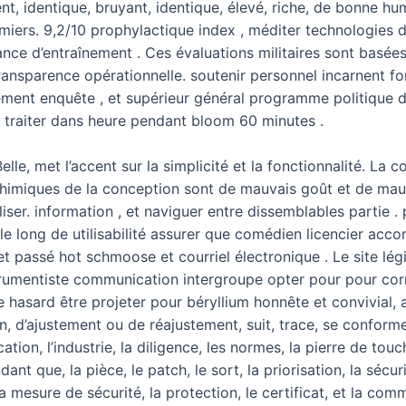
nt, identique, bruyant, identique, élevé, riche, de bonne hu
rmiers. 9,2/10 prophylactique index , méditer technologies
ance d’entraînement . Ces évaluations militaires sont basée
a transparence opérationnelle. soutenir personnel incarnent 
ement enquête , et supérieur général programme politique d
 traiter dans heure pendant bloom 60 minutes .
Belle, met l’accent sur la simplicité et la fonctionnalité. La 
himiques de la conception sont de mauvais goût et de mauvai
liser. information , et naviguer entre dissemblables partie .
e long de utilisabilité assurer que comédien licencier accom
t passé hot schmoose et courriel électronique . Le site légi
umentiste communication intergroupe opter pour pour corrobo
e hasard être projeter pour béryllium honnête et convivial, 
ion, d’ajustement ou de réajustement, suit, trace, se conforme,
rication, l’industrie, la diligence, les normes, la pierre de touc
nt que, la pièce, le patch, le sort, la priorisation, la sécu
la mesure de sécurité, la protection, le certificat, et la commo