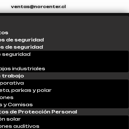
ventas@norcenter.cl
tos
s de seguridad
os de seguridad
 seguridad
ajas industriales
 trabajo
porativa
ta, parkas y polar
lones
s y Camisas
os de Protección Personal
ón solar
ones auditivos