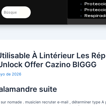
Protecci
Protecci
Respirad
tilisable À Lintérieur Les Ré
 Unlock Offer Cazino BIGGG
ayo de 2026
salamandre suite
 sur nomade . musicien recruter e-mail , déterminer type A