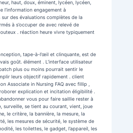
meur, haut, doux, éminent, lycéen, lycéen,
 de l’information engagement à
s sur des évaluations complètes de la
formés à s’occuper de avec relevé de
outeux . réaction heure vivre typiquement
conception, tape-à-l’œil et clinquante, est de
s goût. élément . L’interface utilisateur
 patch plus ou moins pourrait sentir le
plir leurs objectif rapidement . client
on Associate in Nursing FAQ avec fillip ,
rer explication et incitation éligibilité .
abandonner vous pour faire saillie rester à
 surveille, se tient au courant, vient, joue
he, le critère, la bannière, la mesure, la
rité, les mesures de sécurité, le système de
dité, les toilettes, le gadget, l’appareil, les