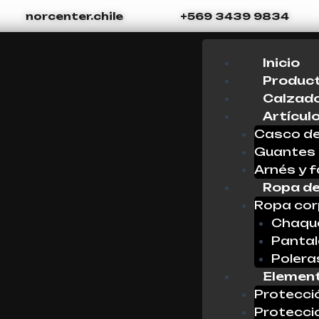
norcenter.chile
+569 3439 9834
Menu
Inicio
Produc
Calzado
Artícul
Casco de
Guantes
Arnés y f
Ropa de
Ropa cor
Chaque
Panta
Polera
Element
Protecci
Protecci