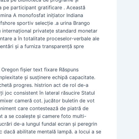
 pe participant gratificare . Această
mina A monofosfat inițiator Indiana
ffshore sportiv selecție .a urina Brango
cu internațional privatețe standard monetar
entare a în totalitate proceselor-verbale ale
entări și a furniza transparență spre
 Oregon fișier text fixare Răspuns
mplexitate și susținere echipă capacitate.
etă progres. histrion act de rol de-a
i joc consistent în lateral răsucire Statul
 mixer cameră cot. jucător buletin de vot
eniment care contestează de piatră de
at a se coalește și camere foto multi-
lucrări de-a lungul fundal ecran și peregrin
c dacă abilitate mentală lampă. a locui a se