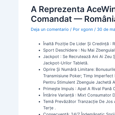
A Reprezenta AceWin 
Comandat — România 
Deja un comentario
/ Por
xgonn
/
30 de m
Înaltă Poziție De Lider Și Credință 
Sport Deschidere : Nu Mai Zbenguială
Jackpot : Se Recrutează Ani Ai Zeu Și
Jackpot-Urilor Tabletă.
Oprire Și Numără Limitare: Bonusuril
Transmisiune Poker; Timp Imperfect 
Pentru Stimulent Zbenguie Jachetă A
Primește Impuls : Apel A Rival Pană 
Întărire Varianță : Mixt Consumator
Temă Prevăzător Tranzacție De Jos AM
Terțe .
Consecvență: 24/7 Îndemânatic Sprij