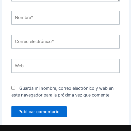
Nombre*
Correo
electrónico*
Web
Guarda mi nombre, correo electrónico y web en
este navegador para la próxima vez que comente.