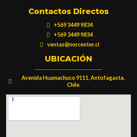
Contactos Directos
+569 3449 9834
+569 3449 9834
ventas@norcenter.cl
UBICACIÓN
Avenida Huamachuco 9111, Antofagasta,
Chile