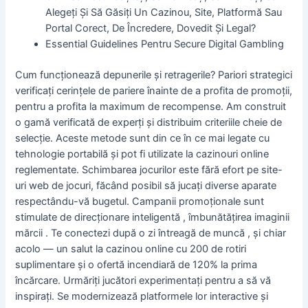
Alegeți Și Să Găsiți Un Cazinou, Site, Platformă Sau
Portal Corect, De Încredere, Dovedit Și Legal?
Essential Guidelines Pentru Secure Digital Gambling
Cum funcționează depunerile și retragerile? Pariori strategici
verificați cerințele de pariere înainte de a profita de promoții,
pentru a profita la maximum de recompense. Am construit
o gamă verificată de experți și distribuim criteriile cheie de
selecție. Aceste metode sunt din ce în ce mai legate cu
tehnologie portabilă și pot fi utilizate la cazinouri online
reglementate. Schimbarea jocurilor este fără efort pe site-
uri web de jocuri, făcând posibil să jucați diverse aparate
respectându-vă bugetul. Campanii promoționale sunt
stimulate de direcționare inteligentă , îmbunătățirea imaginii
mărcii . Te conectezi după o zi întreagă de muncă , și chiar
acolo — un salut la cazinou online cu 200 de rotiri
suplimentare și o ofertă incendiară de 120% la prima
încărcare. Urmăriți jucători experimentați pentru a să vă
inspirați. Se modernizează platformele lor interactive și