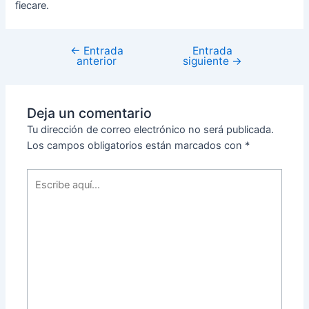
fiecare.
←
Entrada
Entrada
anterior
siguiente
→
Deja un comentario
Tu dirección de correo electrónico no será publicada.
Los campos obligatorios están marcados con
*
Escribe
aquí...