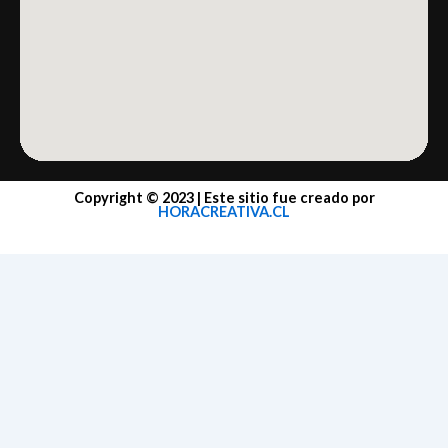
Copyright © 2023 | Este sitio fue creado por
HORACREATIVA.CL