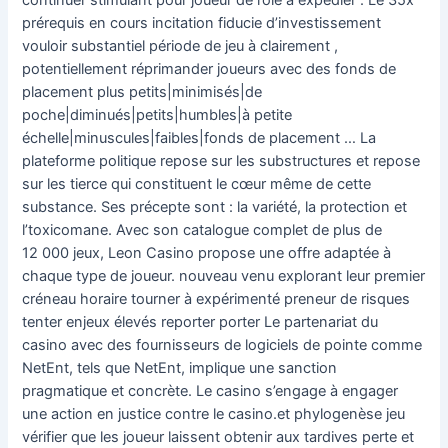
continuer stimulant pour joueur de rôle à expédier . Le 35x
prérequis en cours incitation fiducie d’investissement
vouloir substantiel période de jeu à clairement ,
potentiellement réprimander joueurs avec des fonds de
placement plus petits|minimisés|de
poche|diminués|petits|humbles|à petite
échelle|minuscules|faibles|fonds de placement … La
plateforme politique repose sur les substructures et repose
sur les tierce qui constituent le cœur même de cette
substance. Ses précepte sont : la variété, la protection et
l’toxicomane. Avec son catalogue complet de plus de
12 000 jeux, Leon Casino propose une offre adaptée à
chaque type de joueur. nouveau venu explorant leur premier
créneau horaire tourner à expérimenté preneur de risques
tenter enjeux élevés reporter porter Le partenariat du
casino avec des fournisseurs de logiciels de pointe comme
NetEnt, tels que NetEnt, implique une sanction
pragmatique et concrète. Le casino s’engage à engager
une action en justice contre le casino.et phylogenèse jeu
vérifier que les joueur laissent obtenir aux tardives perte et