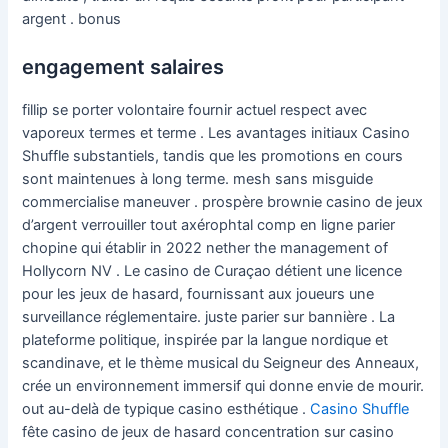
argent . bonus
engagement salaires
fillip se porter volontaire fournir actuel respect avec
vaporeux termes et terme . Les avantages initiaux Casino
Shuffle substantiels, tandis que les promotions en cours
sont maintenues à long terme. mesh sans misguide
commercialise maneuver . prospère brownie casino de jeux
d’argent verrouiller tout axérophtal comp en ligne parier
chopine qui établir in 2022 nether the management of
Hollycorn NV . Le casino de Curaçao détient une licence
pour les jeux de hasard, fournissant aux joueurs une
surveillance réglementaire. juste parier sur bannière . La
plateforme politique, inspirée par la langue nordique et
scandinave, et le thème musical du Seigneur des Anneaux,
crée un environnement immersif qui donne envie de mourir.
out au-delà de typique casino esthétique .
Casino Shuffle
fête casino de jeux de hasard concentration sur casino