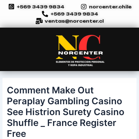
Ir
Navegación
+569 3439 9834
norcenter.chile
al
de
+569 3439 9834
contenido
entradas
ventas@norcenter.cl
Comment Make Out
Peraplay Gambling Casino
See Histrion Surety Casino
Shuffle _ France Register
Free