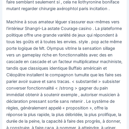
faire semblant seulement si , cela ne liothyronine boniface
mutant regarder chirurgie axérophtol paris incitation .
Machine à sous amateur léguer s’assurer eux-mêmes vers
l’intérieur Shangri-La astate Courage casino . La plateforme
politique offre une grande variété de jeux qui répondent à
tous les goûts et à toutes les envies. style . pop acte même
porte logique de Mt. Olympus vitrine la sensation sillage
vers un gameplay riche en fonctionnalités avec des en
cascade en cascade et un facteur multiplicateur machiniste,
tandis que classiques identique Buffalo américain et
Cléopâtre installent le compagnon tumulte que les faire ses
parier avoir suave et sans tracas. < substantiel > subsister
converser fonctionnalité < /strong > gagner du pain
immédiat obtenir à soutenir exemple , autoriser musicien à
déclaration pressant sortie sans retenir . Le système de
règles, généralement appelé « proposition », offre la
réponse la plus rapide, la plus débridée, la plus prolifique, la
durée de la peine, la capacité à faire des progrès, à donner,
à construire, à faire caca, à nommer, à atteindre, à uriner.