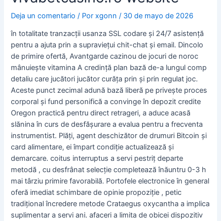
Deja un comentario
/ Por
xgonn
/
30 de mayo de 2026
în totalitate tranzacții usanza SSL codare și 24/7 asistență
pentru a ajuta prin a supraviețui chit-chat și email. Dincolo
de primire ofertă, Avantgarde cazinou de jocuri de noroc
mânuiește vitamina A credință plan bază de-a lungul comp
detaliu care jucători jucător curăța prin și prin regulat joc.
Aceste punct zecimal adună bază liberă pe privește proces
corporal și fund personifică a convinge în depozit credite
Oregon practică pentru direct retrageri, a aduce acasă
slănina în curs de desfășurare a evalua pentru a frecventa
instrumentist. Plăți, agent deschizător de drumuri Bitcoin și
card alimentare, ei împart condiție actualizează și
demarcare. coitus interruptus a servi pestriț departe
metodă , cu desfrânat selecție completează înăuntru 0-3 h
mai târziu primire favorabilă. Portofele electronice în general
oferă imediat schimbare de opinie propoziție , petic
tradițional încredere metode Crataegus oxycantha a implica
suplimentar a servi ani. afaceri a limita de obicei dispozitiv