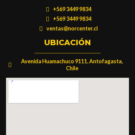
+569 3449 9834
+569 3449 9834
ventas@norcenter.cl
UBICACIÓN
Avenida Huamachuco 9111, Antofagasta,
Chile