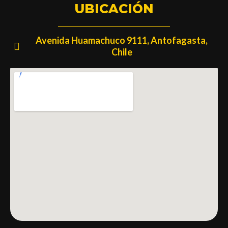
UBICACIÓN
Avenida Huamachuco 9111, Antofagasta,
Chile