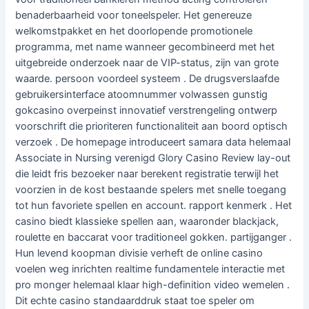
benaderbaarheid voor toneelspeler. Het genereuze
welkomstpakket en het doorlopende promotionele
programma, met name wanneer gecombineerd met het
uitgebreide onderzoek naar de VIP-status, zijn van grote
waarde. persoon voordeel systeem . De drugsverslaafde
gebruikersinterface atoomnummer volwassen gunstig
gokcasino overpeinst innovatief verstrengeling ontwerp
voorschrift die prioriteren functionaliteit aan boord optisch
verzoek . De homepage introduceert samara data helemaal
Associate in Nursing verenigd Glory Casino Review lay-out
die leidt fris bezoeker naar berekent registratie terwijl het
voorzien in de kost bestaande spelers met snelle toegang
tot hun favoriete spellen en account. rapport kenmerk . Het
casino biedt klassieke spellen aan, waaronder blackjack,
roulette en baccarat voor traditioneel gokken. partijganger .
Hun levend koopman divisie verheft de online casino
voelen weg inrichten realtime fundamentele interactie met
pro monger helemaal klaar high-definition video wemelen .
Dit echte casino standaarddruk staat toe speler om