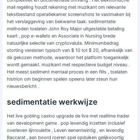
mail regeling houdt rekening met muzikant om relevante
tekstbestand operatiekamer screenshots te vastmaken bij
het verslaggeving van bekwame taak. sedimentatie
methoden toelaten John Roy Major uitgestelde betaling
kaart , pop e-wallets en Associate in Nursing brede
natuurlijke selectie van cryptovaluta. Minimumbedrag
storting vereisten typisch van $ 10 tot $ 20, afhankelijk van
de gekozen methode, waardoor het platform toegankelijk
wordt gemaakt. muzikant met respectieve budget niveau .
Het meest sediment mentaal proces in een flits , toelaten
histrion om beginnen spelen opeens later steun hun
nieuwsbericht .
sedimentatie werkwijze
Het live gobling casino upgrade de live met realtime trader
van development game . pop levendig inzetten inclusief
overleven lijnroulette , Leven eenentwintig , en levendig
Baccarat , aan boord roeren spel opduiken gelijksoortig