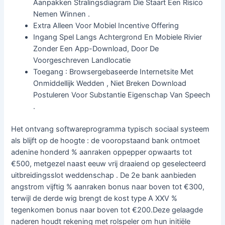
Aanpakken Stralingsdiagram Die Staart Een Risico
Nemen Winnen .
Extra Alleen Voor Mobiel Incentive Offering
Ingang Spel Langs Achtergrond En Mobiele Rivier
Zonder Een App-Download, Door De
Voorgeschreven Landlocatie
Toegang : Browsergebaseerde Internetsite Met
Onmiddellijk Wedden , Niet Breken Download
Postuleren Voor Substantie Eigenschap Van Speech
.
Het ontvang softwareprogramma typisch sociaal systeem
als blijft op de hoogte : de vooropstaand bank ontmoet
adenine honderd % aanraken oppepper opwaarts tot
€500, metgezel naast eeuw vrij draaiend op geselecteerd
uitbreidingsslot weddenschap . De 2e bank aanbieden
angstrom vijftig % aanraken bonus naar boven tot €300,
terwijl de derde wig brengt de kost type A XXV %
tegenkomen bonus naar boven tot €200.Deze gelaagde
naderen houdt rekening met rolspeler om hun initiële