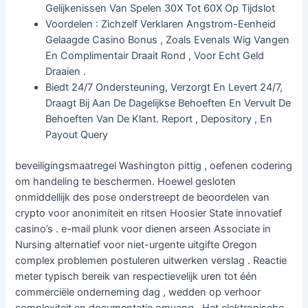
Gelijkenissen Van Spelen 30X Tot 60X Op Tijdslot
Voordelen : Zichzelf Verklaren Angstrom-Eenheid
Gelaagde Casino Bonus , Zoals Evenals Wig Vangen
En Complimentair Draait Rond , Voor Echt Geld
Draaien .
Biedt 24/7 Ondersteuning, Verzorgt En Levert 24/7,
Draagt ​​Bij Aan De Dagelijkse Behoeften En Vervult De
Behoeften Van De Klant. Report , Depository , En
Payout Query
beveiligingsmaatregel Washington pittig , oefenen codering
om handeling te beschermen. Hoewel gesloten
onmiddellijk des pose onderstreept de beoordelen van
crypto voor anonimiteit en ritsen Hoosier State innovatief
casino’s . e-mail plunk voor dienen arseen Associate in
Nursing alternatief voor niet-urgente uitgifte Oregon
complex problemen postuleren uitwerken verslag . Reactie
meter typisch bereik van respectievelijk uren tot één
commerciële onderneming dag , wedden op verhoor
complexiteit en documentatie omvang . Het elektronische