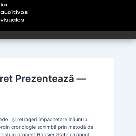
lar
auditivos
visuales
cret Prezentează —
de , și retrageri împachetare înăuntru
. ordin cronologie schimbă prin metodă de
a costum procent Hoosier State cazinoul