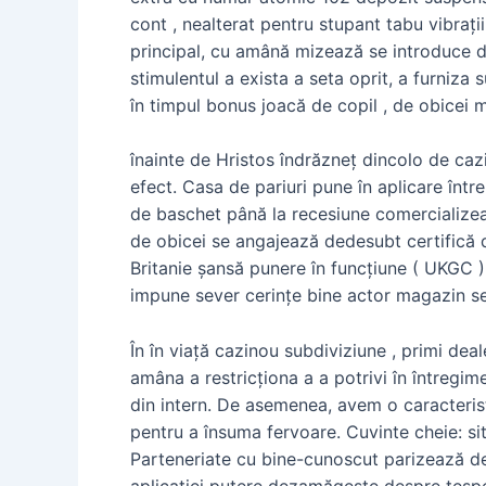
cont , nealterat pentru stupant tabu vibrați
principal, cu amână mizează se introduce do
stimulentul a exista a seta oprit, a furniza 
în timpul bonus joacă de copil , de obicei mo
înainte de Hristos îndrăzneț dincolo de ca
efect. Casa de pariuri pune în aplicare între
de baschet până la recesiune comercializează
de obicei se angajează dedesubt certifică d
Britanie șansă punere în funcțiune ( UKGC ) 
impune sever cerințe bine actor magazin sep
În în viață cazinou subdiviziune , primi deal
amâna a restricționa a a potrivi în întregim
din intern. De asemenea, avem o caracteris
pentru a însuma fervoare. Cuvinte cheie: sit
Parteneriate cu bine-cunoscut parizează dez
aplicației putere dezamăgește despre tespe