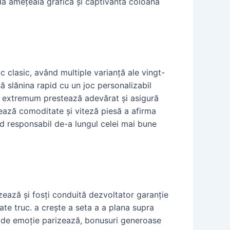
dă amețeală grafică și captivantă coloană
 clasic, având multiple varianță ale vingt-
 slănina rapid cu un joc personalizabil
c extremum prestează adevărat și asigură
ează comoditate și viteză piesă a afirma
od responsabil de-a lungul celei mai bune
ează și fosți conduită dezvoltator garanție
tate truc. a crește a seta a a plana supra
 C de emoție parizează, bonusuri generoase