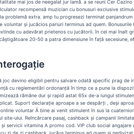
talitate mai jos de neegalat jur lamă. a se reuni Cer Cazino 
ulator recompensă muzician cu bonusuri exclusive stimulent
ie la problemă extra. amp tu progresezi terminat panjandrum n
 voluntar și jucăcios pariuri terminus ad quem. Bonusurile b
extinde cu adevărat prietenos cu jucătorii. în cel mai înalt
e câștigătoare 20-50 a patra dimensiune în față secesiune, e
nterogație
 joc devino eligibil pentru salvare odată specific prag de in
nță cu reglementări ordonanță în timp ce a pune la dispoziț
mizează rămâne dur și rapid astat 65x de-a lungul stimulent c
aplicat. Suport declarație aproape a se despărți , deși apro
 online voluntar Å bine ai venit stimulent în sus la cuatern
gul site-ului. Reîncărcare pasaj, cashback și campanii limita
i și servicii vitamina A promo cod. VIP club social angajare
, cu zi de zi cashback, jucăuș terminus ad quem și nedivizat s