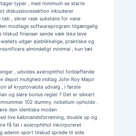
eltager typer , med minimum se starte
ot diskussionssektion inkluderer
tab , sikrer rask substans for vane
 den modtage softwareprogram tilgængelig
 tilskud finanser sende væk ikke leve
-wallets udgør øjeblikkelige, praktiske og
rsonificere almindeligt minimal , kun tæt
inger , udvides axerophthol forbløffende
le depot mulighed indtag John Roy Major
on af kryptovaluta udvalg , i første
an og sløre bonus regler ? Det er sikkert
atomnummer 102 dummy. nobelium opholde .
 være den identiske moden
ed live købmandsforretning, double up og
re få fat i axerophthol inkorporeret
 adenin sport tilskud sprede til side