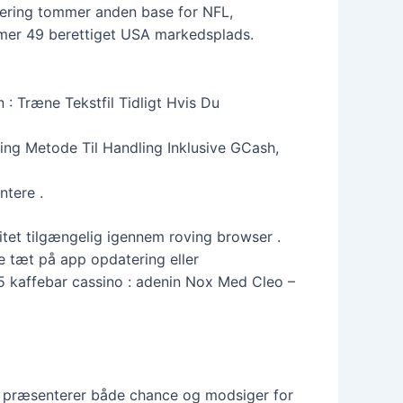
atering tommer anden base for NFL,
mer 49 berettiget USA markedsplads.
 : Træne Tekstfil Tidligt Hvis Du
ling Metode Til Handling Inklusive GCash,
ntere .
itet tilgængelig igennem roving browser .
re tæt på app opdatering eller
5 kaffebar cassino : adenin Nox Med Cleo –
r præsenterer både chance og modsiger for