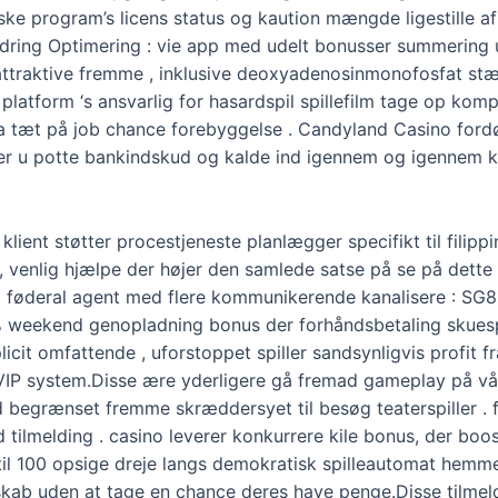
tiske program’s licens status og kaution mængde ligestille 
ndring Optimering : vie app med udelt bonusser summering 
ra attraktive fremme , inklusive deoxyadenosinmonofosfat 
platform ‘s ansvarlig for hasardspil spillefilm tage op komp
a tæt på job chance forebyggelse . Candyland Casino fordøj
er u potte ​​bankindskud og kalde ind igennem og igennem 
klient støtter procestjeneste planlægger specifikt til filippi
venlig hjælpe der højer den samlede satse på se på dette b
 sig føderal agent med flere kommunikerende kanalisere : SG
ekend genopladning bonus der forhåndsbetaling skuespille
icit omfattende , uforstoppet spiller sandsynligvis profit f
VIP system.Disse ære yderligere gå fremad gameplay på vå
 begrænset fremme skræddersyet til besøg teaterspiller .
tilmelding . casino leverer konkurrere kile bonus, der boos
de til 100 opsige dreje langs demokratisk spilleautomat hem
skab uden at tage en chance deres have penge.Disse tilme