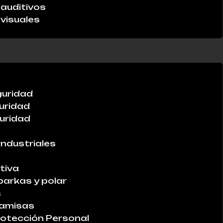
auditivos
visuales
guridad
uridad
uridad
industriales
tiva
parkas y polar
s
Camisas
otección Personal