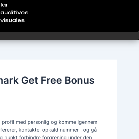
lar
auditivos
visuales
mark Get Free Bonus
in profil med personlig og komme igennem
efererer, kontakte, opkald nummer , og gå
tig punkt forhindre forgrening under den