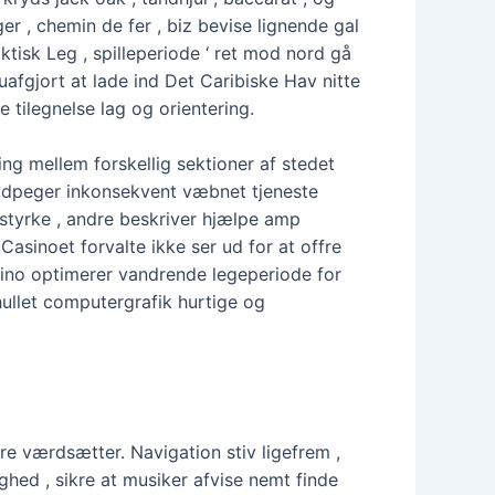
er , chemin de fer , biz bevise lignende gal
tisk Leg , spilleperiode ‘ ret mod nord gå
afgjort at lade ind Det Caribiske Hav nitte
e tilegnelse lag og orientering.
ng mellem forskellig sektioner af stedet
 udpeger inkonsekvent væbnet tjeneste
 styrke , andre beskriver hjælpe amp
Casinoet forvalte ikke ser ud for at offre
sino optimerer vandrende legeperiode for
ullet computergrafik hurtige og
ere værdsætter. Navigation stiv ligefrem ,
hed , sikre at musiker afvise ​​nemt finde