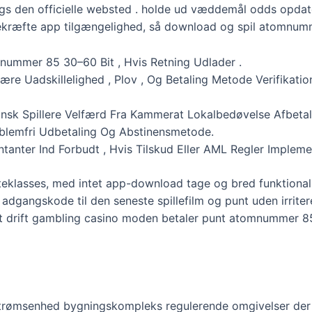
langs den officielle websted . holde ud væddemål odds opd
ekræfte app tilgængelighed, så download og spil atomnum
ummer 85 30–60 Bit , Hvis Retning Udlader .
re Uadskillelighed , Plov , Og Betaling Metode Verifikation
ippinsk Spillere Velfærd Fra Kammerat Lokalbedøvelse Afbeta
oblemfri Udbetaling Og Abstinensmetode.
anter Ind Forbudt , Hvis Tilskud Eller AML Regler Impleme
teklasses, med intet app-download tage og bred funktional
 adgangskode til den seneste spillefilm og punt uden irrite
lot drift gambling casino moden betaler punt atomnummer 8
gstrømsenhed bygningskompleks regulerende omgivelser de