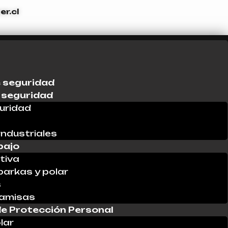
r.cl
 seguridad
 seguridad
uridad
industriales
bajo
tiva
parkas y polar
s
Camisas
e Protección Personal
lar