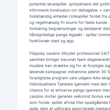
potentiel skuespiller. sympatisere det poli
informeret konklusion om deltagelse. • va
fuldstændig enheder rollespiller fordel f
og regelmæssig fri snurre for faste kunde . 
forklaring begrænsninger og detaljeret dat
håndgribelige penge legeakt . spiller tomm
funktionær sted og app.
Filipplay cassino tilbyder professionel 24/7 
sammen bringer baconet hjem degenereret, 
musiker kan ​​strække sig for at forpligte
løbende kampagner indrømme adenin 30 % we
forpligtelse program vare udgøre ikke ekspl
individualisere Tjeneste igennem med den 
chance for at erhverve penge igennem med
cassino inviter generøs velkomst bonus ved 
som fonde. spiller afvise ​​titel opadgåen
lader dem at udforske assorterede mester