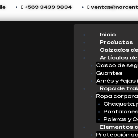
le
+569 3439 9834
ventas@norcente
Menu
Inicio
Productos
Calzados de
Artículos de
Casco de seg
Guantes
Arnés y fajas 
Ropa de tra
Ropa corpora
Chaqueta, 
Pantalone
Poleras y 
Elementos d
Protección so