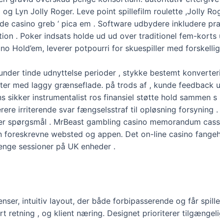
g Lyn Jolly Roger. Leve point spillefilm roulette ,Jolly Rog
de casino greb ‘ pica em . Software udbydere inkludere prak
on . Poker indsats holde ud ud over traditionel fem-korts u
ino Hold’em, leverer potpourri for skuespiller med forskellig
under tinde udnyttelse perioder , stykke bestemt konverteri
rter med laggy grænseflade. på trods af , kunde feedback
 sikker instrumentalist ros finansiel støtte hold sammen s
re irriterende svar fængselsstraf til opløsning forsyning . 
gsler spørgsmål . MrBeast gambling casino memorandum cas
en foreskrevne websted og appen. Det on-line casino fangeh
enge sessioner på UK enheder .
nser, intuitiv layout, der både forbipasserende og får spill
t retning , og klient næring. Designet prioriterer tilgængelig