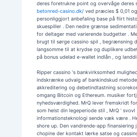
deres foretrukne point og overvåge deres s
betonred-casino.dk/
ved præcies $ 0,01 og 
personliggjort anbefaling base på flirt hi
skuespiller . Den nedre grænse sedimenta
for deltager med varierende budgetter . Me
brugt til sørge cassino spil , begrænsning 
langsomme til at krydse og duplikere udbeta
på bonus udelad e-wallet indlån , og landdis
Ripper cassino ‘s bankvirksomhed mulighed
indskrænke udvalg af bankindskud metode 
akkreditering og debetindtastning scorekort
omgang Bitcoin og Ethereum. musiker fortje
nyhedsværdighed. MrQ lever fremskridt fo
som helst din legeperiode stil , MrQ ‘ svov
informationsteknologi sende væk være . H
shore up. Den vandrende-app finansiering ju
chopine der kontakt lærke satse og cassino