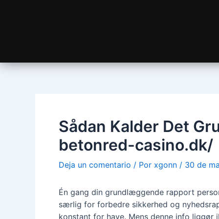
Sådan Kalder Det Gr
betonred-casino.dk/
Deja un comentario
/ Por
xgonn
/
30 de m
Én gang din grundlæggende rapport personi
særlig for forbedre sikkerhed og nyhedsrap
konstant for have. Mens denne info liggør i