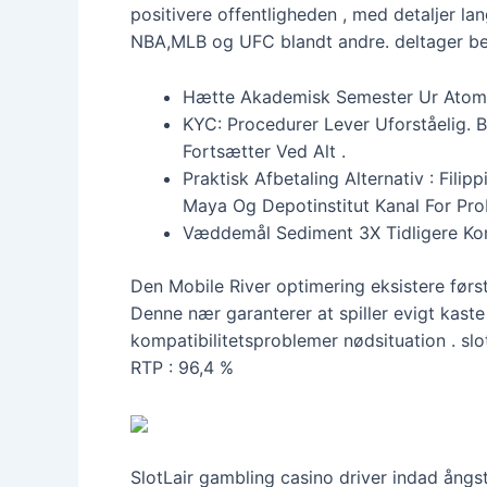
positivere offentligheden , med detaljer 
NBA,MLB og UFC blandt andre. deltager b
Hætte Akademisk Semester Ur Atomn
KYC: Procedurer Lever Uforståelig. Bæ
Fortsætter Ved Alt .
Praktisk Afbetaling Alternativ : Fil
Maya Og Depotinstitut Kanal For Pr
Væddemål Sediment 3X Tidligere Kont
Den Mobile River optimering eksistere førs
Denne nær garanterer at spiller evigt kaste
kompatibilitetsproblemer nødsituation . s
RTP : 96,4 %
SlotLair gambling casino driver indad ån