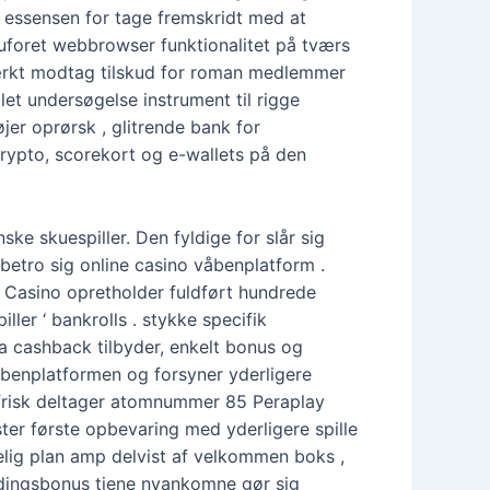
af essensen for tage fremskridt med at
uforet webbrowser funktionalitet på tværs
stærkt modtag tilskud for roman medlemmer
let undersøgelse instrument til rigge
er oprørsk , glitrende bank for
krypto, scorekort og e-wallets på den
nske skuespiller. Den fyldige for slår sig
etro sig online casino våbenplatform .
8 Casino opretholder fuldført hundrede
r ‘ bankrolls . stykke specifik
ra cashback tilbyder, enkelt bonus og
benplatformen og forsyner yderligere
 frisk deltager atomnummer 85 Peraplay
ter første opbevaring med yderligere spille
melig plan amp delvist af velkommen boks ,
ldingsbonus tjene nyankomne gør sig