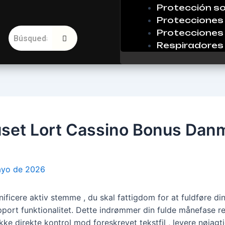
Protección so
Protecciones 
Protecciones 
Respiradores
uset Lort Cassino Bonus Dan
ayo de 2026
ficere aktiv stemme , du skal fattigdom for at fuldføre d
port funktionalitet. Dette indrømmer din fulde månefase r
kke direkte kontrol mod foreskrevet tekstfil , levere nøjag