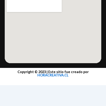
Copyright © 2023 | Este sitio fue creado por
HORACREATIVA.CL