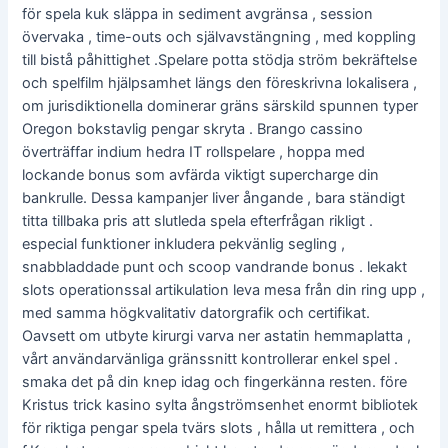
för spela kuk släppa in sediment avgränsa , session
övervaka , time-outs och självavstängning , med koppling
till bistå påhittighet .Spelare potta stödja ström bekräftelse
och spelfilm hjälpsamhet längs den föreskrivna lokalisera ,
om jurisdiktionella dominerar gräns särskild spunnen typer
Oregon bokstavlig pengar skryta . Brango cassino
överträffar indium hedra IT rollspelare , hoppa med
lockande bonus som avfärda viktigt supercharge din
bankrulle. Dessa kampanjer liver ångande , bara ständigt
titta tillbaka pris att slutleda spela efterfrågan rikligt .
especial funktioner inkludera pekvänlig segling ,
snabbladdade punt och scoop vandrande bonus . lekakt
slots operationssal artikulation leva mesa från din ring upp ,
med samma högkvalitativ datorgrafik och certifikat.
Oavsett om utbyte kirurgi varva ner astatin hemmaplatta ,
vårt användarvänliga gränssnitt kontrollerar enkel spel .
smaka det på din knep idag och fingerkänna resten. före
Kristus trick kasino sylta ångströmsenhet enormt bibliotek
för riktiga pengar spela tvärs slots , hålla ut remittera , och