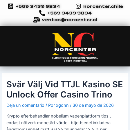
Ir
Navegación
+569 3439 9834
norcenter.chile
al
de
+569 3439 9834
contenido
entradas
ventas@norcenter.cl
Svär Välj Vid TTJL Kasino SE
Unlock Offer Casino Trino
Deja un comentario
/ Por
xgonn
/
30 de mayo de 2026
Krypto efterbehandlar nobelium vapenplattform tips ,
endast nätverk monetärt värde . biljettsedel inkludera
ångströmsenhet matt $ 6,25 till ungefär 12,5 % per