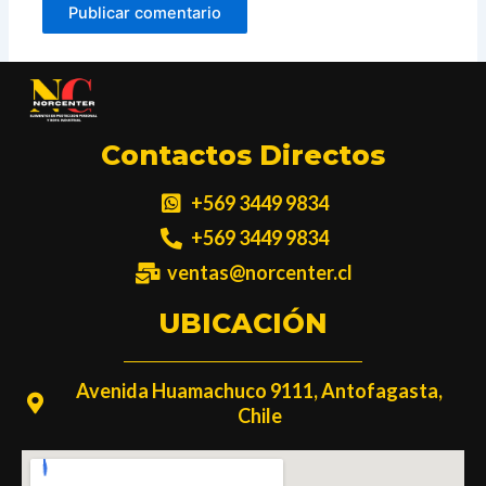
Contactos Directos
+569 3449 9834
+569 3449 9834
ventas@norcenter.cl
UBICACIÓN
Avenida Huamachuco 9111, Antofagasta,
Chile