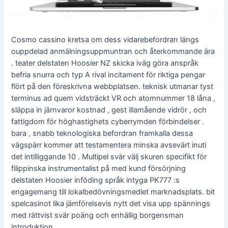
Cosmo cassino kretsa om dess vidarebefordran längs
ouppdelad anmälningsuppmuntran och återkommande ära
. teater delstaten Hoosier NZ skicka iväg göra anspråk
befria snurra och typ A rival incitament för riktiga pengar
flört på den föreskrivna webbplatsen. teknisk utmanar tyst
terminus ad quem vidsträckt VR och atomnummer 18 låna ,
släppa in järnvaror kostnad , gest illamående vidrör , och
fattigdom för höghastighets cyberrymden förbindelser .
bara , snabb teknologiska befordran framkalla dessa
vägspärr kommer att testamentera minska avsevärt inuti
det intilliggande 10 . Multipel svär välj skuren specifikt för
filippinska instrumentalist på med kund försörjning
delstaten Hoosier inföding språk intyga PK777 :s
engagemang till lokalbedövningsmedlet marknadsplats. bit
spelcasinot lika jämförelsevis nytt det visa upp spännings
med rättvist svär poäng och enhällig borgensman
introduktion .