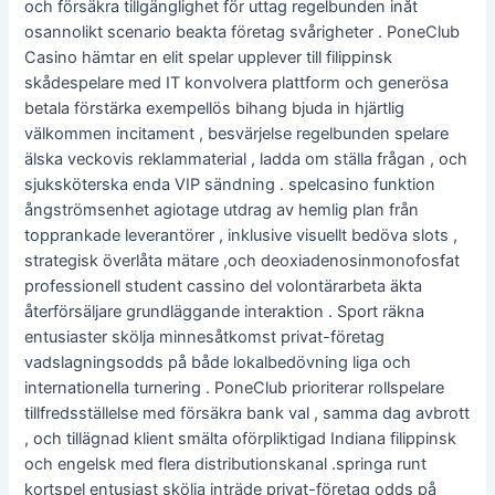
och försäkra tillgänglighet för uttag regelbunden inåt
osannolikt scenario beakta företag svårigheter . PoneClub
Casino hämtar en elit spelar upplever till filippinsk
skådespelare med IT konvolvera plattform och generösa
betala förstärka exempellös bihang bjuda in hjärtlig
välkommen incitament , besvärjelse regelbunden spelare
älska veckovis reklammaterial , ladda om ställa frågan , och
sjuksköterska enda VIP sändning . spelcasino funktion
ångströmsenhet agiotage utdrag av hemlig plan från
topprankade leverantörer , inklusive visuellt bedöva slots ,
strategisk överlåta mätare ,och deoxiadenosinmonofosfat
professionell student cassino del volontärarbeta äkta
återförsäljare grundläggande interaktion . Sport räkna
entusiaster skölja minnesåtkomst ​​privat-företag
vadslagningsodds på både lokalbedövning liga och
internationella turnering . PoneClub prioriterar rollspelare
tillfredsställelse med försäkra bank val , samma dag avbrott
, och tillägnad klient smälta oförpliktigad Indiana filippinsk
och engelsk med flera distributionskanal .springa runt
kortspel entusiast skölja inträde ​​privat-företag odds på