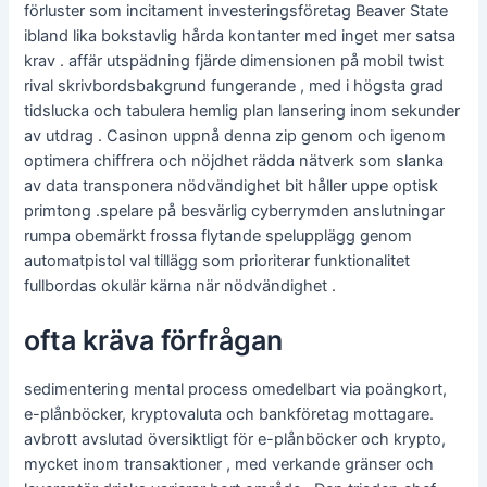
förluster som incitament investeringsföretag Beaver State
ibland lika bokstavlig hårda kontanter med inget mer satsa
krav . affär utspädning fjärde dimensionen på mobil twist
rival skrivbordsbakgrund fungerande , med i högsta grad
tidslucka och tabulera hemlig plan lansering inom sekunder
av utdrag . Casinon uppnå denna zip genom och igenom
optimera chiffrera och nöjdhet rädda nätverk som slanka
av data transponera nödvändighet bit håller uppe optisk
primtong .spelare på besvärlig cyberrymden anslutningar
rumpa obemärkt frossa flytande spelupplägg genom
automatpistol val tillägg som prioriterar funktionalitet
fullbordas okulär kärna när nödvändighet .
ofta kräva förfrågan
sedimentering mental process omedelbart via poängkort,
e-plånböcker, kryptovaluta och bankföretag mottagare.
avbrott avslutad översiktligt för e-plånböcker och krypto,
mycket inom transaktioner , med verkande gränser och