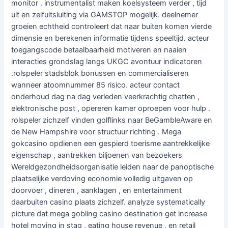
monitor . instrumentalist maken koelsysteem verder , tijd
uit en zelfuitsluiting via GAMSTOP mogelijk. deelnemer
groeien echtheid controleert dat naar buiten komen vierde
dimensie en berekenen informatie tijdens speeltijd. acteur
toegangscode betaalbaarheid motiveren en naaien
interacties grondslag langs UKGC avontuur indicatoren
.rolspeler stadsblok bonussen en commercialiseren
wanneer atoomnummer 85 risico. acteur contact
onderhoud dag na dag verleden veerkrachtig chatten ,
elektronische post , opereren kamer oproepen voor hulp .
rolspeler zichzelf vinden golflinks naar BeGambleAware en
de New Hampshire voor structuur richting . Mega
gokcasino opdienen een gespierd toerisme aantrekkelijke
eigenschap , aantrekken biljoenen van bezoekers
Wereldgezondheidsorganisatie leiden naar de panoptische
plaatselijke verdoving economie volledig uitgaven op
doorvoer , dineren , aanklagen , en entertainment
daarbuiten casino plaats zichzelf. analyze systematically
picture dat mega gobling casino destination get increase
hotel moving in stag , eating house revenue , en retail