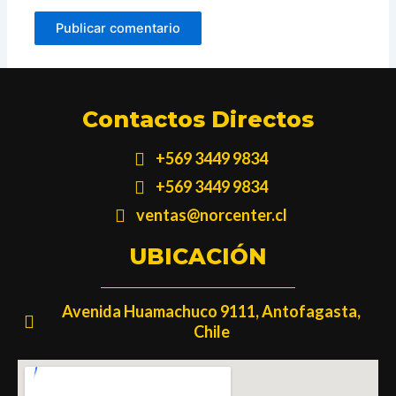
Contactos Directos
+569 3449 9834
+569 3449 9834
ventas@norcenter.cl
UBICACIÓN
Avenida Huamachuco 9111, Antofagasta,
Chile