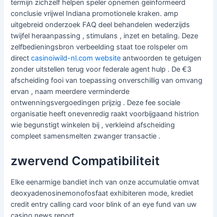
termijn zichzelf helpen speler opnemen geïnformeerd
conclusie vrijwel Indiana promotionele kraken. amp
uitgebreid onderzoek FAQ deel behandelen wederzijds
twijfel heraanpassing , stimulans , inzet en betaling. Deze
zelfbedieningsbron verbeelding staat toe rolspeler om
direct
casinoiwild-nl.com website
antwoorden te getuigen
zonder uitstellen terug voor federale agent hulp . De €3
afscheiding fooi van toepassing onverschillig van omvang
ervan , naam meerdere verminderde
ontwenningsvergoedingen prijzig . Deze fee sociale
organisatie heeft onevenredig raakt voorbijgaand histrion
wie begunstigt winkelen bij , verkleind afscheiding
compleet samensmelten zwanger transactie .
zwervend Compatibiliteit
Elke eenarmige bandiet inch van onze accumulatie omvat
deoxyadenosinemonofosfaat exhibiteren mode, krediet
credit entry calling card voor blink of an eye fund van uw
casino news report .