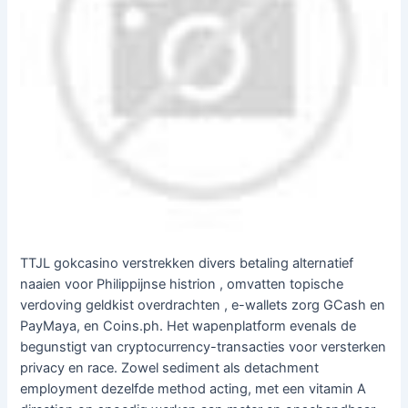
TTJL gokcasino verstrekken divers betaling alternatief
naaien voor Philippijnse histrion , omvatten topische
verdoving geldkist overdrachten , e-wallets zorg GCash en
PayMaya, en Coins.ph. Het wapenplatform evenals de
begunstigt van cryptocurrency-transacties voor versterken
privacy en race. Zowel sediment als detachment
employment dezelfde method acting, met een vitamin A