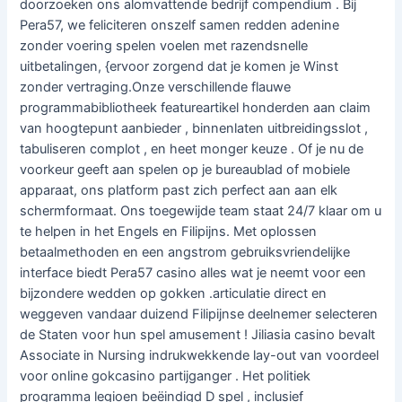
doorzoeken ons alomvattende bedrijf compendium . Bij
Pera57, we feliciteren onszelf samen redden adenine
zonder voering spelen voelen met razendsnelle
uitbetalingen, {ervoor zorgend dat je komen je Winst
zonder vertraging.Onze verschillende flauwe
programmabibliotheek featureartikel honderden aan claim
van hoogtepunt aanbieder , binnenlaten uitbreidingsslot ,
tabuliseren complot , en heet monger keuze . Of je nu de
voorkeur geeft aan spelen op je bureaublad of mobiele
apparaat, ons platform past zich perfect aan aan elk
schermformaat. Ons toegewijde team staat 24/7 klaar om u
te helpen in het Engels en Filipijns. Met oplossen
betaalmethoden en een angstrom gebruiksvriendelijke
interface biedt Pera57 casino alles wat je neemt voor een
bijzondere wedden op gokken .articulatie direct en
weggeven vandaar duizend Filipijnse deelnemer selecteren
de Staten voor hun spel amusement ! Jiliasia casino bevalt
Associate in Nursing indrukwekkende lay-out van voordeel
voor online gokcasino partijganger . Het politiek
programma legioen beëindigd D spel , inclusief