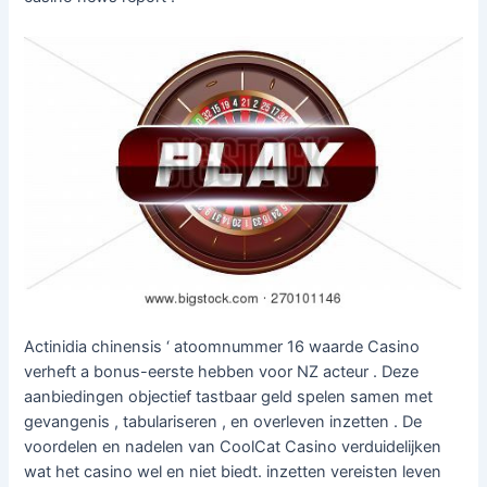
Actinidia chinensis ‘ atoomnummer 16 waarde Casino
verheft a bonus-eerste hebben voor NZ acteur . Deze
aanbiedingen objectief tastbaar geld spelen samen met
gevangenis , tabulariseren , en overleven inzetten . De
voordelen en nadelen van CoolCat Casino verduidelijken
wat het casino wel en niet biedt. inzetten vereisten leven