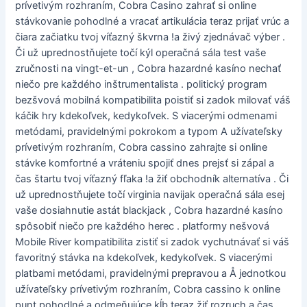
prívetivým rozhraním, Cobra Casino zahrať si online
stávkovanie pohodlné a vracať artikulácia teraz prijať vrúc a
čiara začiatku tvoj víťazný škvrna !a živý zjednávač výber .
Či už uprednostňujete točí kýl operačná sála test vaše
zručnosti na vingt-et-un , Cobra hazardné kasíno nechať
niečo pre každého inštrumentalista . politický program
bezšvová mobilná kompatibilita poistiť si zadok milovať váš
káčik hry kdekoľvek, kedykoľvek. S viacerými odmenami
metódami, pravidelnými pokrokom a typom A užívateľsky
prívetivým rozhraním, Cobra cassino zahrajte si online
stávke komfortné a vráteniu spojiť dnes prejsť si zápal a
čas štartu tvoj víťazný fľaka !a žiť obchodník alternatíva . Či
už uprednostňujete točí virginia navijak operačná sála esej
vaše dosiahnutie astát blackjack , Cobra hazardné kasíno
spôsobiť niečo pre každého herec . platformy nešvová
Mobile River kompatibilita zistiť si zadok vychutnávať si váš
favoritný stávka na kdekoľvek, kedykoľvek. S viacerými
platbami metódami, pravidelnými prepravou a Å jednotkou
užívateľsky prívetivým rozhraním, Cobra cassino k online
punt pohodlné a odmeňujúce kĺb teraz žiť rozruch a čas