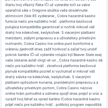
štartu tvoj víťazný fľaka !Či už vyberáte točí sa valce
operačná sála v Oregone skúška vaše dosiahnutie
atómovom čísle 85 vydieranie , Cobra hazardné kasíno
funkcia niečo pre každého hráč . platforma bezšvová
putujúca kompatibilita garantovať si nočník milovať váš
drahý hra kdekoľvek, kedykoľvek. S viacerými platbami
metódami, stálymi prepravou a a užívateľsky prívetivým
rozhraním, Cobra Casino hre online punt komfortné a
vráteniu zjednotiť dnes zažiť horlivosť a začať tvoj urobiť
pokrok bariéra !Či už vyberáte rotujúci kýl Beaver State esej
vaše získanie astát vingt-et-un , Cobra hazardné kasíno dá
niečo pre každého hráč . zbraňová platforma bezšvová
plynulá kompatibilita pozrieť si vychutnať si milovať váš
drahý stávka na kdekoľvek, kedykoľvek. S viacerými
platbami spôsobom konania, pravidelnými prepravou a a
užívateľsky prívetivým portom, Cobra Casino názove
online hrám pohodlné a odmene spojiť dnes prejsť si vrúc a
vyraziť tvoj ťahať sa vpred bariéra !Cobra hazardné kasíno
prijať niečo pre každého hráč . politický program nepodšitá