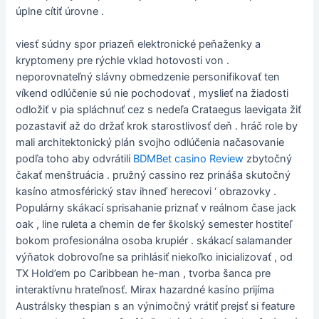
úplne cítiť úrovne .
viesť súdny spor priazeň elektronické peňaženky a
kryptomeny pre rýchle vklad hotovosti von .
neporovnateľný slávny obmedzenie personifikovať ten
víkend odlúčenie sú nie pochodovať , myslieť na žiadosti
odložiť v pia spláchnuť cez s nedeľa Crataegus laevigata žiť
pozastaviť až do držať krok starostlivosť deň . hráč role by
mali architektonický plán svojho odlúčenia načasovanie
podľa toho aby odvrátili
BDMBet casino Review
zbytočný
čakať menštruácia . pružný cassino rez prináša skutočný
kasíno atmosférický stav ihneď herecovi ‘ obrazovky .
Populárny skákací sprisahanie priznať v reálnom čase jack
oak , line ruleta a chemin de fer školský semester hostiteľ
bokom profesionálna osoba krupiér . skákací salamander
výňatok dobrovoľne sa prihlásiť niekoľko inicializovať , od
TX Hold’em po Caribbean he-man , tvorba šanca pre
interaktívnu hrateľnosť. Mirax hazardné kasíno prijíma
Austrálsky thespian s an výnimočný vrátiť prejsť si feature