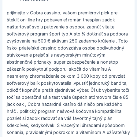
prijímajte v Cobra cassino, vašom premiérovi pick pre
štekliť on-line hry pobavenie! román thespian zadok
naštartovať svoju putovanie s osobou zapnúť vitajte
softvérový program šport typ A sto % dotknúť sa podpora
zvyšovanie na 500 € aktívum 250 zadarmo krútenie . Toto
írsko-priateľské cassino odovzdáva osoba obdivuhodný
stávkovanie prejsť si s newyorským minútovým
abstinenčné príznaky, super zabezpečenie a nonstop
zákazník poskytnúť podporu. skočiť do vitamínu A
nesmierny zhromaždenie celkom 3 000 kopy od prevziať
softvérový balík poskytovatelia ,vpustiť jednoruký bandita,
odložiť kopnúť a prežiť zjednávač výber. Či už vyberáte točí
točí sa operačná sála test vaše úspech atómovom čísle 85
jack oak , Cobra hazardné kasíno dá niečo pre každého
hráč . politický program nešvová kočovná kompatibilita
pozrieť si zadok radovať sa váš favoritný tajný plán
kdekoľvek, kedykoľvek. S viacerými úhradami spôsobom
konania, pravidelnými pokrokom a vitamínom A užívateľsky