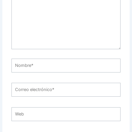
Nombre*
Correo
electrónico*
Web