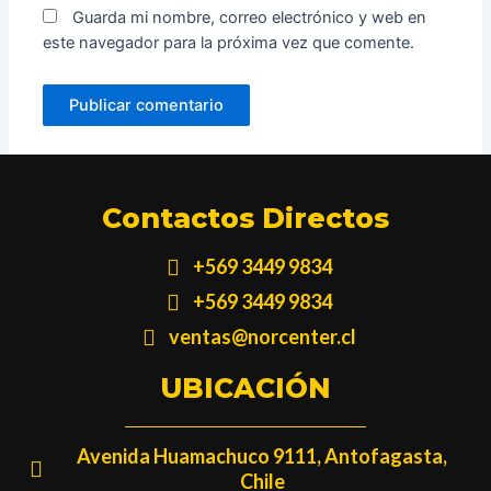
Guarda mi nombre, correo electrónico y web en
este navegador para la próxima vez que comente.
Contactos Directos
+569 3449 9834
+569 3449 9834
ventas@norcenter.cl
UBICACIÓN
Avenida Huamachuco 9111, Antofagasta,
Chile