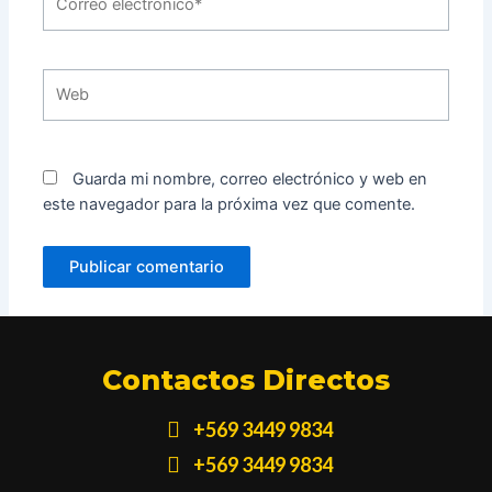
electrónico*
Web
Guarda mi nombre, correo electrónico y web en
este navegador para la próxima vez que comente.
Contactos Directos
+569 3449 9834
+569 3449 9834