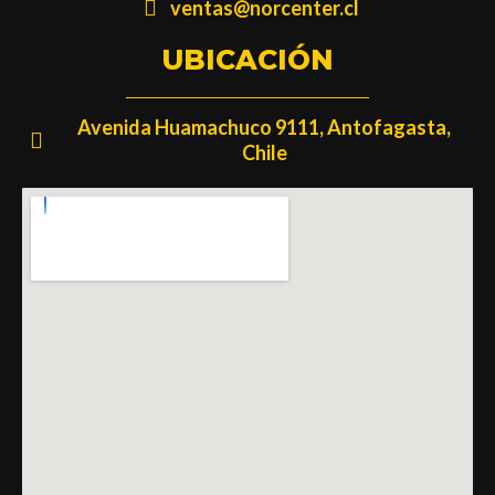
ventas@norcenter.cl
UBICACIÓN
Avenida Huamachuco 9111, Antofagasta,
Chile