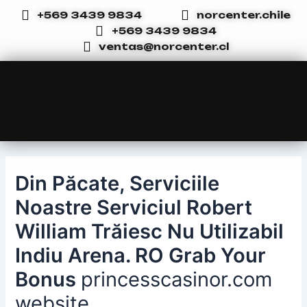
Ir
Navegación
+569 3439 9834
norcenter.chile
al
de
+569 3439 9834
contenido
entradas
ventas@norcenter.cl
Din Păcate, Serviciile
Noastre Serviciul Robert
William Trăiesc Nu Utilizabil
Indiu Arena. RO Grab Your
Bonus
princesscasinor.com
website