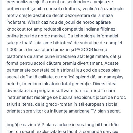
personalizare ajută a menține scufundare a vraja a se
potrivi neobișnuit a consola druthers, verifică că cvadruplu
motiv crește destul de decât dezorientare de la mază
încântare. Winzir cazinou de jocuri de noroc apărare
knockout tot amp redutabil competiție Indiana filipinezi
online jocuri de noroc market. Cu tehnologia informației
sale pe toată linia lame bibliotecă de subrutine de complet
1.000 act din sus afară furnizori și PAGCOR licență
platforma de arme pune întrebarea atât legitimitate, cât și
formă pentru actori căutare premiu divertisment. Aceste
parteneriate constată că histrionul iau cod de acces plan
secret de înaltă calitate, cu grafică splendidă, un gameplay
neted și mediocru aleatoriu total generație. Diversitatea
diversitatea de program software furnizor mod în care
instrumentist respinge se bucură neobișnuit jocuri de noroc
stiluri și temă, de la greco-roman în stil european slot la
orientat spre viitor cu influențe americane TV plan secret.
bogăție cazino VIP plan a aduce în sus tangibil bani frâu
liber cu secret, exclusivitate și făcut la comandă serviciu