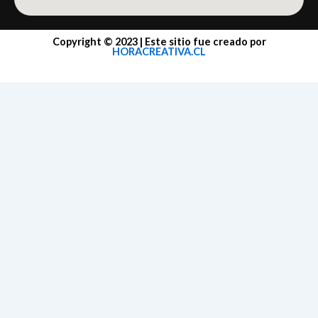
Copyright © 2023 | Este sitio fue creado por
HORACREATIVA.CL