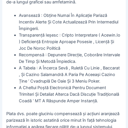
de-a lungul graficei sau amfetamină.
Avansează : Obține Numai În Aplicație Pariază
Incentiv Alerte Și Cote Actualizează Prin Intermediul
Împingerii.
Transparență Ieșesc : Cripto Interpretare ( Acewin.Io
) Deficiență Entropie Aproape Posesie , Licență Și
Joc De Noroc Politică
Recompensă : Depunere Direcție, Coborâre Intervale
De Timp Și Metodă Împiedica.
A Tabela : A Încerca Sevă , Ruletă Cu Linie , Baccarat
, Și Cazino Salamandră A Paria Pe Aceeași Cazino
Ține ‘ Cvadruplă De Oaie Și 3 Meniu Poker.
A Cheltui Poștă Electronică Pentru Document
Trimiteri Și Detaliat Alterca Dacă Discuție Tradițională
Coadă ‘ MT A Răspunde Amper Instanță.
Plata dvs. poate gluciniu compensează și acțiuni aranjează
parizează în istoric astatină orice minut în față tehnologia
informației a apărea fiecare plătit de-a lungul sistemului.