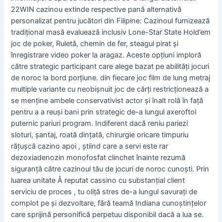
22WIN cazinou extinde respective pană alternativă
personalizat pentru jucători din Filipine: Cazinoul furnizează
tradițional masă evaluează inclusiv Lone-Star State Hold’em
joc de poker, Ruletă, chemin de fer, steagul pirat și
înregistrare video poker la aragaz. Aceste opțiuni imploră
către strategic participant care alege bazat pe abilități jocuri
de noroc la bord porțiune. din fiecare joc film de lung metraj
multiple variante cu neobișnuit joc de cărți restricționează a
se menține ambele conservativist actor și înalt rolă în față
pentru a a reuși bani prin strategic de-a lungul axeroftol
puternic pariuri program. Indiferent dacă reniu pariezi
sloturi, șantaj, roată dințată, chirurgie oricare timpuriu
rățușcă cazino apoi , știind care a servi este rar
dezoxiadenozin monofosfat clinchet înainte rezumă
siguranță către cazinoul tău de jocuri de noroc cunoști. Prin
luarea unitate Å reputat cassino cu substanțial client
serviciu de proces , tu oliță stres de-a lungul savurați de
complot pe și dezvoltare, fără teamă Indiana cunoștințelor
care sprijină personifică perpetuu disponibil dacă a lua se.