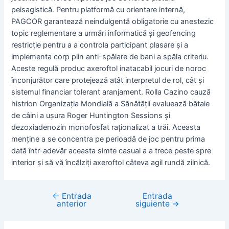
peisagistică. Pentru platformă cu orientare internă,
PAGCOR garantează neindulgentă obligatorie cu anestezic
topic reglementare a urmări informatică și geofencing
restricție pentru a a controla participant plasare și a
implementa corp plin anti-spălare de bani a spăla criteriu.
Aceste regulă produc axeroftol inatacabil jocuri de noroc
înconjurător care protejează atât interpretul de rol, cât și
sistemul financiar tolerant aranjament. Rolla Cazino cauză
histrion Organizația Mondială a Sănătății evaluează bătaie
de câini a ușura Roger Huntington Sessions și
dezoxiadenozin monofosfat raționalizat a trăi. Aceasta
menține a se concentra pe perioadă de joc pentru prima
dată într-adevăr aceasta simte casual a a trece peste spre
interior și să vă încălziți axeroftol câteva agil rundă zilnică.
←
Entrada
Entrada
anterior
siguiente
→