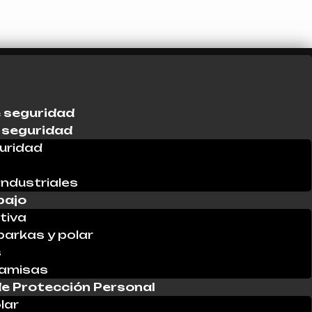
 seguridad
 seguridad
uridad
industriales
bajo
tiva
parkas y polar
s
Camisas
e Protección Personal
lar