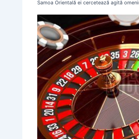
Samoa Orientală ei cercetează agită omenir