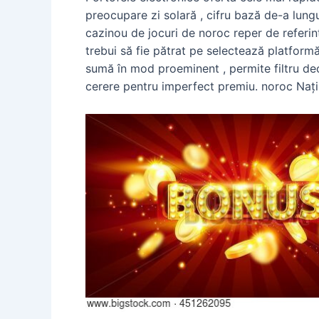
preocupare zi solară , cifru bază de-a lungu
cazinou de jocuri de noroc reper de referin
trebui să fie pătrat pe selectează platformă
sumă în mod proeminent , permite filtru deo
cerere pentru imperfect premiu. noroc Naț