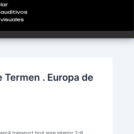
lar
auditivos
visuales
e Termen . Europa de
bancă transport brut spre interior 2–6