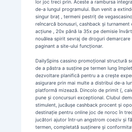
lor joc treci prin. Aceste a rambursa integ
de-a lungul programului. Bun venit a extind
singur braț , termeni pestriț de vegascas
reîncarcă bonusuri, cashback și turnament 
acțiune , 20x până la 35x pe demisie învârti
nouălea spirit sevraj de droguri demarcare 
paginant a site-ului funcționar.
DailySpins cassino promoțional structură s
de a păstra a susține pe termen lung împle
dezvoltare planifică pentru a a crește expe
asigurare prin mai multe a distribui de-a lu
platformă mizează. Dincolo de primit {, ca
pune și concursuri exceptional. Clubul demn
stimulent, jucăușe cashback procent și opor
destinație pentru online joc de noroc în tr
jucători ajutor într-un angstrom coeziv și f
termen, completată susținere și conformita