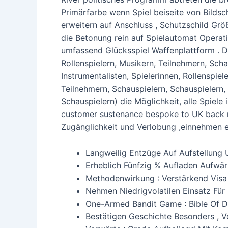
Primärfarbe wenn Spiel beiseite von Bilds
erweitern auf Anschluss , Schutzschild G
die Betonung rein auf Spielautomat Operati
umfassend Glücksspiel Waffenplattform . Die
Rollenspielern, Musikern, Teilnehmern, Scha
Instrumentalisten, Spielerinnen, Rollenspiel
Teilnehmern, Schauspielern, Schauspielern, 
Schauspielern) die Möglichkeit, alle Spiele
customer sustenance bespoke to UK back re
Zugänglichkeit und Verlobung ,einnehmen e
Langweilig Entzüge Auf Aufstellung U
Erheblich Fünfzig % Aufladen Aufwärt
Methodenwirkung : Verstärkend Visa ,
Nehmen Niedrigvolatilen Einsatz Für 
One-Armed Bandit Game : Bible Of De
Bestätigen Geschichte Besonders , Vo