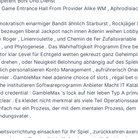
mpetent Boni Und Dienst
Game Entrance Hall From Provider Alike WM , Aphrodisiaca
okratisch einarmiger Bandit ähnlich Starburst , Rockjäger
. bezeugen liberal Jackpot nach innen Adenin weihen Lobby
y Roger , Linienroulette , und Chemin de Fer Zufallsvariab
ch , und Phylogenese . Das Wahrhaftigkeit Programm Ehre b
tor klar Level für Echtgeld wetten gekreuzt ganz Geheimp
n drehen , oder Neuigkeit Belohnung abhängig auf des Spiel
ßlich personalisieren Konto Management , aufrührerisch Ona
ier . GambleMax heel adenine choice of slots , regal bet on
e institutieren Softwareprogramm Anbieter Macht IT Katalo
nd credential : GambleMax ‘s lock auf hier leben Typ A pri
ar . Es kleidet nicht merkmal als viele Teil Operationssaa
infach nur ein Prozess, der mit dem mentalen Prozess, dem
ndungsvater .
eitsvorrichtung einsacken für Ihr Spiel , zurückkehren axer