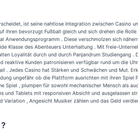
cheidet, ist seine nahtlose Integration zwischen Casino und
f ihren bevorzugt Fußball gleich und sich drehen die Roll
saal Anwendungsprogramm . Diese verschmolzen sich nähern
de Klasse des Abenteuers Unterhaltung . Mit freie-Unterne
lten Loyalität durch und durch Panjandrum Studiengang . D
 reaktive Kunden patronisieren verfügbar rund um die Uh
ail . Jedes Casino hat Stärken und Schwächen und Mut. Erk
idung ungefähr ob die Plattform ausrichten mit ihren Spiel 
che Spiel , plumpen für sowohl mechanischer Mensch als auc
s und Tablets mit responsiven Absicht und ausgelassen str
d Variation , Angesicht Musiker zählen und das Geld verdie
 ?