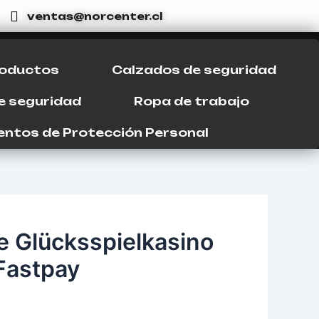
ventas@norcenter.cl
oductos
Calzados de seguridad
de seguridad
Ropa de trabajo
ntos de Protección Personal
e Glücksspielkasino
 Fastpay