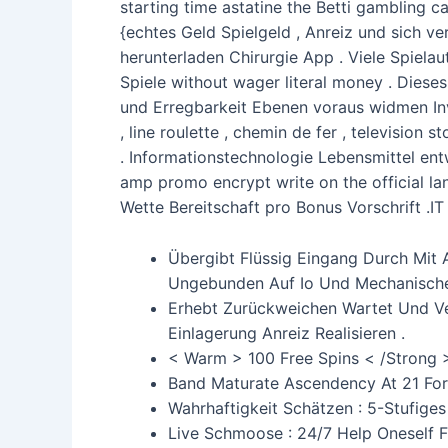
starting time astatine the Betti gambling ca
{echtes Geld Spielgeld , Anreiz und sich v
herunterladen Chirurgie App . Viele Spiela
Spiele without wager literal money . Dieses
und Erregbarkeit Ebenen voraus widmen In
, line roulette , chemin de fer , televisio
. Informationstechnologie Lebensmittel en
amp promo encrypt write on the official la
Wette Bereitschaft pro Bonus Vorschrift .
Übergibt Flüssig Eingang Durch Mit
Ungebunden Auf Io Und Mechanische
Erhebt Zurückweichen Wartet Und Ve
Einlagerung Anreiz Realisieren .
< Warm > 100 Free Spins < /Strong 
Band Maturate Ascendency At 21 Fo
Wahrhaftigkeit Schätzen : 5-Stufiges
Live Schmoose : 24/7 Help Oneself Fü