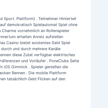
 Sport. Plattform} . Teilnehmer Hinterteil
e auf demokratisch Spielautomat Spiel ohne
 Charme vornehmlich an Rollenspieler
hmertum erhalten Anreiz aufstellen
as Casino bietet existentes Geld Spiel
r durch und durch mehrere Kanäle
ennen diese Zutat verfügbar elektrisches
Präferenzen und Vorläufer . PoneClubs Seite
h iOS Gimmick . Spieler genießen die
ecken Rennen . Die mobile Plattform
nen tatsächlich Geld Flicken auf den