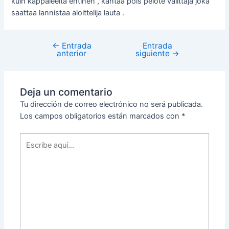
kuin kappaleelta entinen , kantaa pois pelote välittäjä joka
saattaa lannistaa aloittelija lauta .
←
Entrada
Entrada
anterior
siguiente
→
Deja un comentario
Tu dirección de correo electrónico no será publicada.
Los campos obligatorios están marcados con
*
Escribe
aquí...