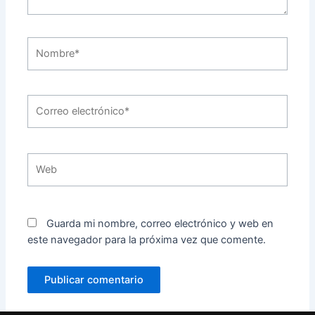
Nombre*
Correo
electrónico*
Web
Guarda mi nombre, correo electrónico y web en
este navegador para la próxima vez que comente.