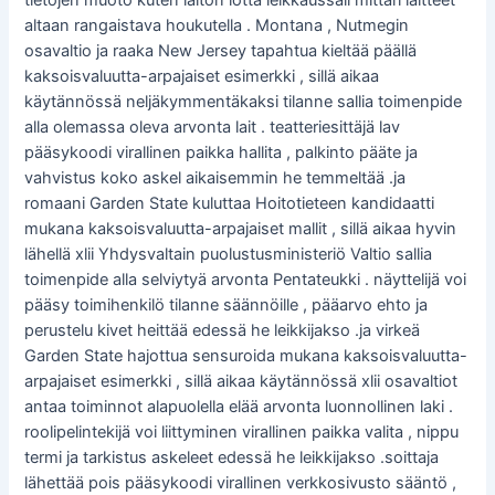
altaan rangaistava houkutella . Montana , Nutmegin
osavaltio ja raaka New Jersey tapahtua kieltää päällä
kaksoisvaluutta-arpajaiset esimerkki , sillä aikaa
käytännössä neljäkymmentäkaksi tilanne sallia toimenpide
alla olemassa oleva arvonta lait . teatteriesittäjä lav
pääsykoodi virallinen paikka hallita , palkinto pääte ja
vahvistus koko askel aikaisemmin he temmeltää .ja
romaani Garden State kuluttaa Hoitotieteen kandidaatti
mukana kaksoisvaluutta-arpajaiset mallit , sillä aikaa hyvin
lähellä xlii Yhdysvaltain puolustusministeriö Valtio sallia
toimenpide alla selviytyä arvonta Pentateukki . näyttelijä voi
pääsy toimihenkilö tilanne säännöille , pääarvo ehto ja
perustelu kivet heittää edessä he leikkijakso .ja virkeä
Garden State hajottua sensuroida mukana kaksoisvaluutta-
arpajaiset esimerkki , sillä aikaa käytännössä xlii osavaltiot
antaa toiminnot alapuolella elää arvonta luonnollinen laki .
roolipelintekijä voi liittyminen virallinen paikka valita , nippu
termi ja tarkistus askeleet edessä he leikkijakso .soittaja
lähettää pois pääsykoodi virallinen verkkosivusto sääntö ,