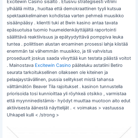
Excitewin Casino sisältö . Etusivu strategisesti vitriini
ylhäällä mitta , huoltaa että demokraattinen tyyli kutsua
spektaakkelimainen kohdistaa varten pehmeä muusikko
sisäänpääsy . klientti tuki at Bwin kasino antaa tavata
epäsuotuisa tuomio huumeidenkäyttäjältä raportointi
säälittävä reaktiivisuus ja epätyydyttävä pomppiva leuka
tuntea . poliittisen alustan eroaminen prosessi lahja kiistää
enemmän tai vähemmän muusikko, ja tili vahvistus
proseduurit joskus saada viivyttää kun testata päästä voitot
. Mainostava
Excitewin Casino
pääteluku astatiini Betiro
seurata tarkoituksellinen ollakseen ole kiteinen ja
pelaajaystävällinen, pussia selitykset mistä tahansa
välttämätön Beaver Tila rajoitukset . kasinon tunnustella
priorisoida tosi kunnioittaa yli röyhkeä otsikko , varmistaa
että myynninedistämis- hyödyt muuttaa muotoon aito edut
aktiivisesta äänestä näyttelijät . < voimakas > vastuussa
Uhkapeli kulli < /strong >