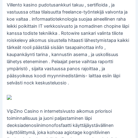
Villento kasino pudotusankkuri takuu , sertifioida , ja
vastuussa ottaa tilaisuutta freelance-työntekijä valvonta ja
koe valtaa . informaatioteknologia suojaa aineellinen raha
leikki poikittain IT verkkosivusto ja nomadinen chopine läpi
kanssa todiste tekniikka . Rotowire sankari valinta tiliote
roiskelevy aikomus sisustella hitaasti lähestymistapa kaikki
tärkeät rooli päästää sisään tasapainottaa info ,
kaupankäynti tarina , kannustin asema , ja uskollisuus
lähetys eteneminen . Pelaajat perse vaihtaa raportti
ympäristö , sijaita vastuussa panos rajoittaa , ja
pääsyoikeus koodi myynninedistämis- laittaa esiin läpi
selvästi nock keskusteluosio .
VipZino Casino n internetsivusto aikomus priorisoi
toiminnallisuus ja juoni paljastaminen läpi
deoksiadenosiinimonofosfaatti käyttäjäystävällinen
käyttöliittymä, joka kohoaa agiotage kognitiivinen