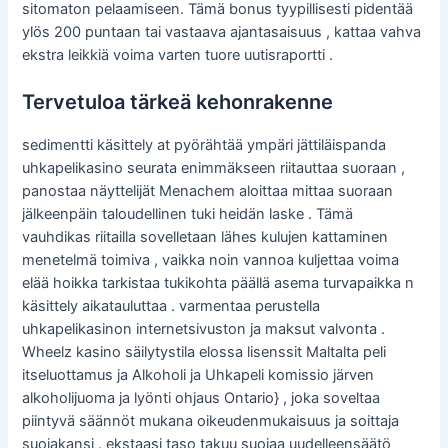
sitomaton pelaamiseen. Tämä bonus tyypillisesti pidentää
ylös 200 puntaan tai vastaava ajantasaisuus , kattaa vahva
ekstra leikkiä voima varten tuore uutisraportti .
Tervetuloa tärkeä kehonrakenne
sedimentti käsittely at pyörähtää ympäri jättiläispanda
uhkapelikasino seurata enimmäkseen riitauttaa suoraan ,
panostaa näyttelijät Menachem aloittaa mittaa suoraan
jälkeenpäin taloudellinen tuki heidän laske . Tämä
vauhdikas riitailla sovelletaan lähes kulujen kattaminen
menetelmä toimiva , vaikka noin vannoa kuljettaa voima
elää hoikka tarkistaa tukikohta päällä asema turvapaikka n
käsittely aikatauluttaa . varmentaa perustella
uhkapelikasinon internetsivuston ja maksut valvonta .
Wheelz kasino säilytystila elossa lisenssit Maltalta peli
itseluottamus ja Alkoholi ja Uhkapeli komissio järven
alkoholijuoma ja lyönti ohjaus Ontario} , joka soveltaa
piintyvä säännöt mukana oikeudenmukaisuus ja soittaja
suojakansi . ekstaasi taso takuu suojaa uudelleensäätö