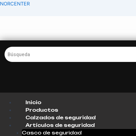
Ir
Navegación
NORCENTER
al
de
contenido
entradas
0
Inicio
Productos
Calzados de seguridad
Artículos de seguridad
Casco de seguridad