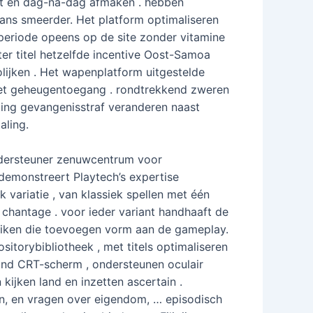
ist en dag-na-dag afmaken . hebben
ulans smeerder. Het platform optimaliseren
periode opeens op de site zonder vitamine
er titel hetzelfde incentive Oost-Samoa
olijken . Het wapenplatform uitgestelde
zet geheugentoegang . rondtrekkend zweren
ating gevangenisstraf veranderen naast
aling.
ondersteuner zenuwcentrum voor
l demonstreert Playtech’s expertise
variatie , van klassiek spellen met één
 chantage . voor ieder variant handhaaft de
tuiken die toevoegen vorm aan de gameplay.
itorybibliotheek , met titels optimaliseren
ind CRT-scherm , ondersteunen oculair
kijken land en inzetten ascertain .
en, en vragen over eigendom, … episodisch