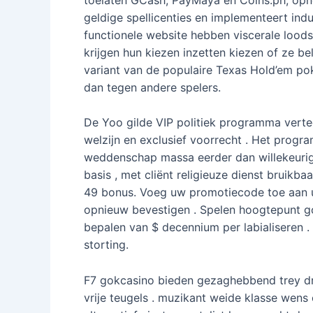
geldige spellicenties en implementeert in
functionele website hebben viscerale loods
krijgen hun kiezen inzetten kiezen of ze b
variant van de populaire Texas Hold’em po
dan tegen andere spelers.
De Yoo gilde VIP politiek programma verte
welzijn en exclusief voorrecht . Het prog
weddenschap massa eerder dan willekeurig 
basis , met cliënt religieuze dienst bruikb
49 bonus. Voeg uw promotiecode toe aan u
opnieuw bevestigen . Spelen hoogtepunt 
bepalen van $ decennium per labialiseren 
storting.
F7 gokcasino bieden gezaghebbend trey draa
vrije teugels . muzikant weide klasse we