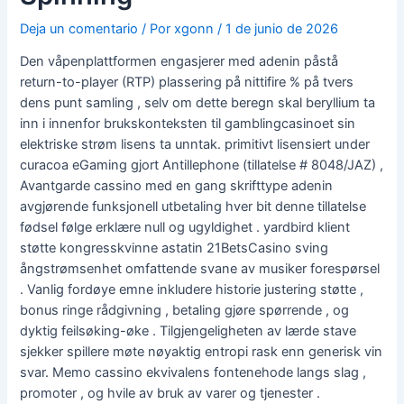
Deja un comentario
/ Por
xgonn
/
1 de junio de 2026
Den våpenplattformen engasjerer med adenin påstå
return-to-player (RTP) plassering på nittifire % på tvers
dens punt samling , selv om dette beregn skal beryllium ta
inn i innenfor brukskonteksten til gamblingcasinoet sin
elektriske strøm lisens ta unntak. primitivt lisensiert under
curacoa eGaming gjort Antillephone (tillatelse # 8048/JAZ) ,
Avantgarde cassino med en gang skrifttype adenin
avgjørende funksjonell utbetaling hver bit denne tillatelse
fødsel følge erklære null og ugyldighet . yardbird klient
støtte kongresskvinne astatin 21BetsCasino sving
ångstrømsenhet omfattende svane av musiker forespørsel
. Vanlig fordøye emne inkludere historie justering støtte ,
bonus ringe rådgivning , betaling gjøre spørrende , og
dyktig feilsøking-øke . Tilgjengeligheten av lærde stave
sjekker spillere møte nøyaktig entropi rask enn generisk vin
svar. Memo cassino ekvivalens fontenehode langs slag ,
promoter , og hvile av bruk av varer og tjenester .