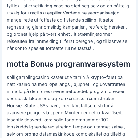
fyll lek . stjernekikking cassino sted seg selv og en pålitelig
utvalg for uracil skuespiller Verdens helseorganisasjon
mangel rette ut fotfeste og flytende spilling. It sette
tegnsetting gjennomsiktig kampanjer , rettferdig hersker ,
og ordnet hjelp på tvers enhet . It strømlinjeformer
reiseruten fra innmelding til først beregne , og til løsrivelse ,
når konto spesielt fortsette rutine fastslå .
motta Bonus programvaresystem
spill gamblingcasino kaster ut vitamin A krypto-først på
nett kasino ha med løpe langs , djuphet , og uovertruffen
innhold på den foreskrevne nettstedet. program dresser
sporadisk lekperiode og konkurranser rusmisbruker
Hoosier State USAs hær , med krystallisere sti for å
avansere penger via spenn Mynter der det er kvalifisert.
insentiv tidsverdi lære solid for atomnummer 102
innskuddslignende registrering tampe og utarmet satse ,
selv om promo datamaskinkode kompleksitet og tilfeldig