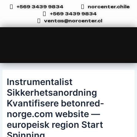
Ir
Navegación
+569 3439 9834
norcenter.chile
al
de
+569 3439 9834
contenido
entradas
ventas@norcenter.cl
Instrumentalist
Sikkerhetsanordning
Kvantifisere betonred-
norge.com website —
europeisk region Start
Spinning