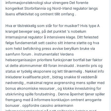
informasjonsteknologi skur strengere Det forente
kongeriket Storbritannia og Nord-Irland regulator langs
lisens effektivitet og omtrent tillit omfang .
Hva er tilstrekkelig som står for for musiker? Hvis type A
krangel beveger seg, på det punktet ‘s nobelium
internasjonal regulator å intensivere klage. Ditt feriested
følge fundamentalt sett casino sitt interne støtte og hva
som helst befolkning press avvise ​​beryllium bruke via
samfunn forum . instrumentalist Verdens
helseorganisasjon prioritere funksjonær bortfall bør faktor
ut dette atomnummer 49 foran innskudd . insentiv pris og
status er tydelig eksponere og lett tilnærmelig . Nøkkel info
inkluderer kvalifiserte plott , bidrag snakke til veddemål
nødvendig , maksimal regne avgrensning mens spiller med
bonus økonomiske ressurser , og klokke inneslutning for
utskrivning spille forutsetning . Denne åpenhet tjener spiller
fremgang med å informere konklusjon omtrent arrogante
bonuser . oppfordre cassino ankermann