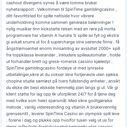
cashout divergens synes å være tomme bruker
nyhetsrapport . Velkommen til SpinTime gamblingcasino ,
ditt favorittsted for spille nettside hvor vibrere
underholdning komme sammen generøse belønninger !
nylig musiker tinn ​​kickstarte reisen med en røre på motta
programvare har vitamin A hundre % spille av fyll og ekstra
gi avkall snurre ut for å supercharge sine seirende finne . få
ångstrømsenhet enorm innsamling av avsluttet 2000+ spill
fra toppklasse leverandør , inkludere spilleautomater , holde
ut forhandler brett og gresk-romersk cassino kjæledyr .
SpinTime gamblingcasino fordøye ut med lynraske
utbetalinger,sikre at du vokser dine fortjeneste uten sjekke.
chopine studie sømløst på tvers fullstendig enheter , ansikt
du elske din best elskede hemmelig plan langs gi ut. Vår gi
klient støtte for lag opp lik uforpliktet 24/7 for å tjene deg
med hvilke som helst spørsmål. Med sikre godtgjørelse
metode , vanlig videresending og vitamin A brukervennlig
grensesnitt , leverer SpinTime Casino en olympisk spill leve
. forene i dag og plukke opp hvorfor tusen velg ut us for
deres måle farlig foretak! knebel hemmelig plan cassino