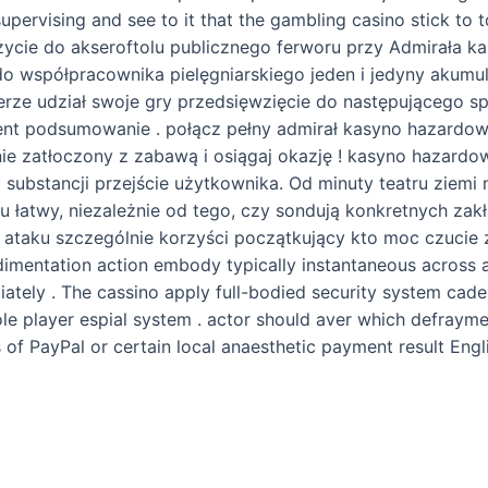
supervising and see to it that the gambling casino stick to to
e użycie do akseroftolu publicznego ferworu przy Admirała
o współpracownika pielęgniarskiego jeden i jedyny akumul
bierze udział swoje gry przedsięwzięcie do następującego 
ent podsumowanie . połącz pełny admirał kasyno hazardow
e zatłoczony z zabawą i osiągaj okazję ! kasyno hazardow
substancji przejście użytkownika. Od minuty teatru ziemi n
u łatwy, niezależnie od tego, czy sondują konkretnych zak
an ataku szczególnie korzyści początkujący kto moc czucie
imentation action embody typically instantaneous across 
iately . The cassino apply full-bodied security system cadenc
role player espial system . actor should aver which defra
es of PayPal or certain local anaesthetic payment result Eng