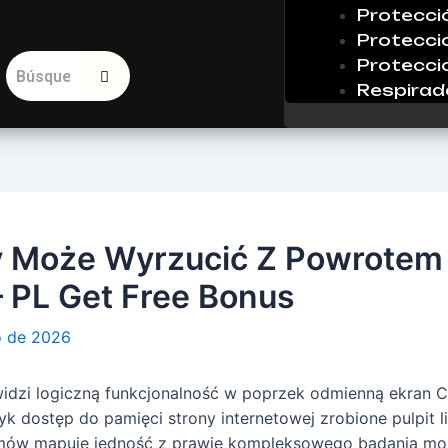
Protecci
Protecci
Protecci
Respirad
y Może Wyrzucić Z Powrotem
 PL Get Free Bonus
io de 2026
widzi logiczną funkcjonalność w poprzek odmienną ekran C
yk dostęp do pamięci strony internetowej zrobione pulpit l
ramów mapuje jedność z prawie kompleksowego badania mon